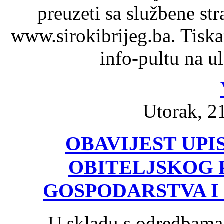
preuzeti sa službene st
www.sirokibrijeg.ba. Tiska
info-pultu na u
Utorak, 21
OBAVIJEST UPI
OBITELJSKOG
GOSPODARSTVA I
U skladu s odredbama 