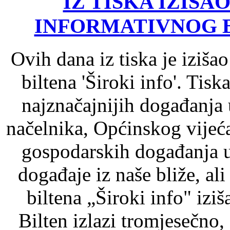
IZ TISKA IZIŠAO
INFORMATIVNOG B
Ovih dana iz tiska je iziša
biltena 'Široki info'. Tis
najznačajnijih događanja
načelnika, Općinskog vijeć
gospodarskih događanja u
događaje iz naše bliže, ali 
biltena „Široki info" izi
Bilten izlazi tromjesečno,