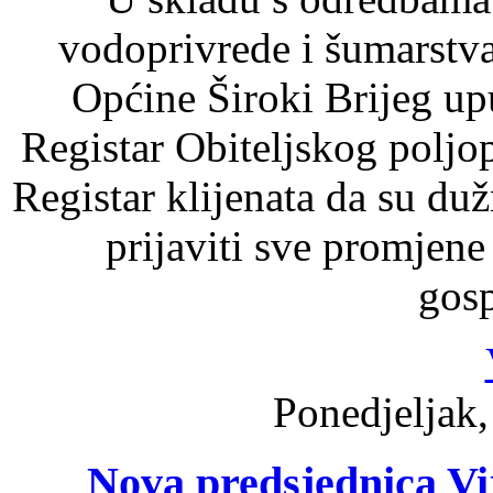
vodoprivrede i šumarstv
Općine Široki Brijeg up
Registar Obiteljskog polj
Registar klijenata da su du
prijaviti sve promjene
gosp
Ponedjeljak,
Nova predsjednica Vi