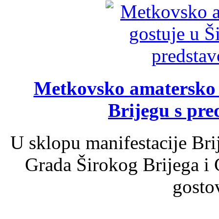
Metkovsko amatersko k
Brijegu s pr
U sklopu manifestacije Bri
Grada Širokog Brijega i 
gosto