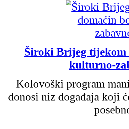
Široki Brijeg tijeko
kulturno-z
Kolovoški program manif
donosi niz događaja koji ć
posebno