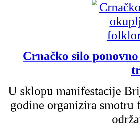
Crnačko silo ponovno o
t
U sklopu manifestacije Br
godine organizira smotru f
održat