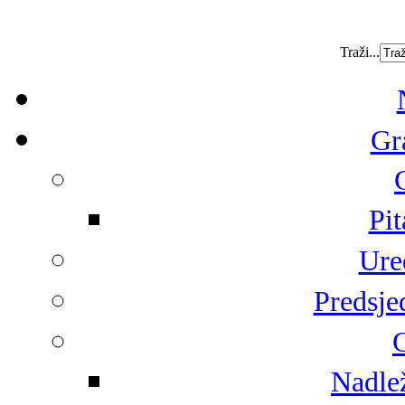
Traži...
Gr
Pit
Ure
Predsje
G
Nadlež