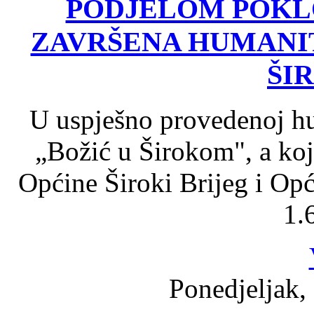
PODJELOM POKL
ZAVRŠENA HUMANIT
ŠI
U uspješno provedenoj hu
„Božić u Širokom", a koj
Općine Široki Brijeg i Opć
1.
Ponedjeljak,