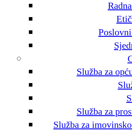
Radna 
Eti
Poslovni
Sjed
G
Služba za opću
Slu
S
Služba za pros
Služba za imovinsko-