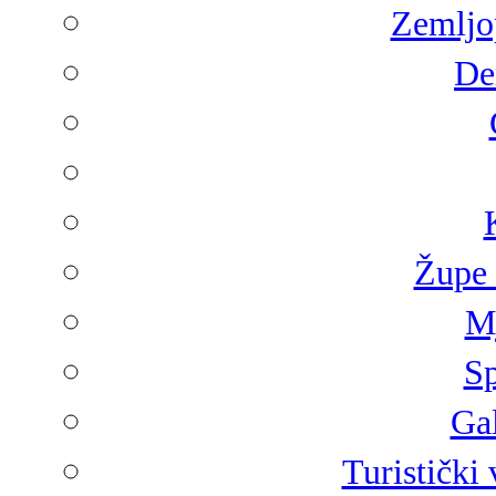
Zemljop
De
Župe 
Mj
Sp
Gal
Turistički 