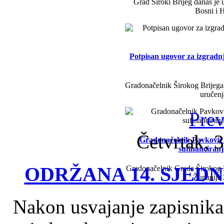
Grad Široki Brijeg danas je 
Bosni i H
Potpisan ugovor za izgradn
Gradonačelnik Širokog Brijega 
uručenj
Prev
Četvrtak, 3
Gradonačelnik Pavković i 
sufinanciran
ODRŽANA 14. SJED
Gradonačelnik Grada Širokog B
Županije
Nakon usvajanje zapisnika