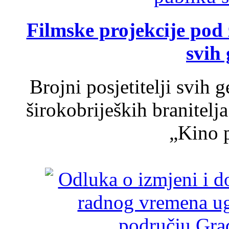
Filmske projekcije pod
svih 
Brojni posjetitelji svih 
širokobrijeških branitel
„Kino p