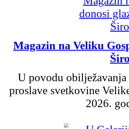
Magazin na Veliku Gosp
Šir
U povodu obilježavanja
proslave svetkovine Velik
2026. god