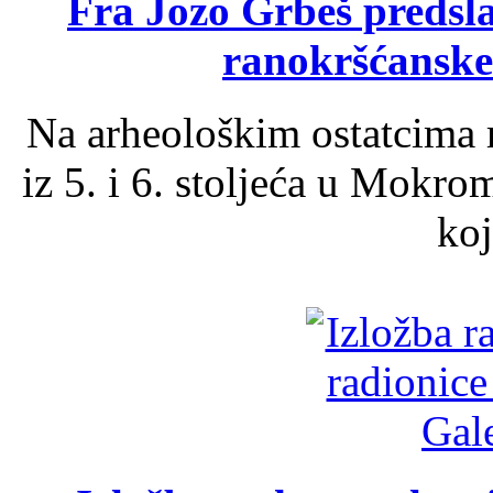
Fra Jozo Grbeš predsla
ranokršćanske
Na arheološkim ostatcima 
iz 5. i 6. stoljeća u Mokro
koj