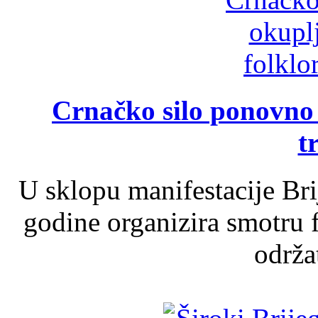
Crnačko silo ponovno o
t
U sklopu manifestacije Br
godine organizira smotru f
održat