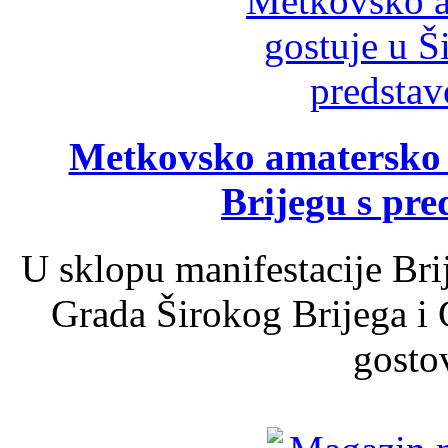
Metkovsko amatersko k
Brijegu s pr
U sklopu manifestacije Bri
Grada Širokog Brijega i 
gosto