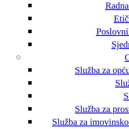
Radna 
Eti
Poslovni
Sjed
G
Služba za opću
Slu
S
Služba za pros
Služba za imovinsko-