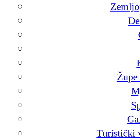
Zemljop
De
Župe 
Mj
Sp
Gal
Turistički 