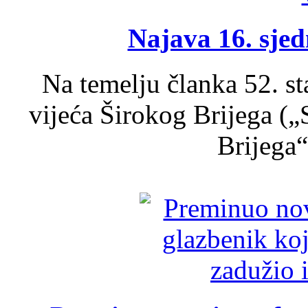
Najava 16. sjed
Na temelju članka 52. s
vijeća Širokog Brijega (
Brijega“,