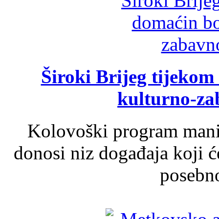
Široki Brijeg tijeko
kulturno-z
Kolovoški program manif
donosi niz događaja koji ć
posebno