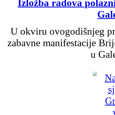
Izložba radova polazn
Gale
U okviru ovogodišnjeg pr
zabavne manifestacije Brij
u Gale