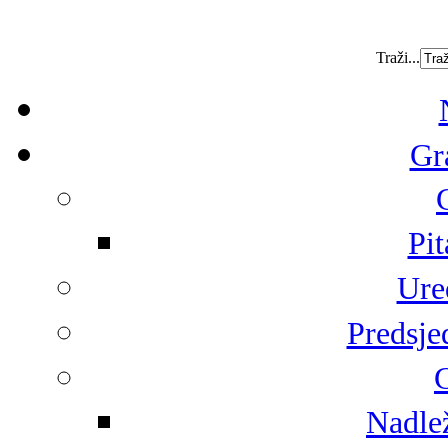
Traži...
Gr
Pit
Ure
Predsje
G
Nadlež