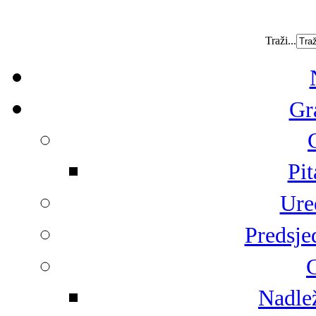
Traži...
Gr
Pit
Ure
Predsje
G
Nadlež