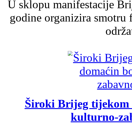
U sklopu manifestacije Br
godine organizira smotru f
održat
Široki Brijeg tijeko
kulturno-z