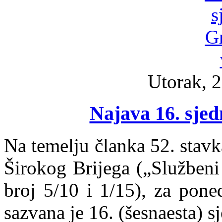
Utorak, 2
Najava 16. sjed
Na temelju članka 52. stav
Širokog Brijega („Službeni
broj 5/10 i 1/15), za pone
sazvana je 16. (šesnaesta) s