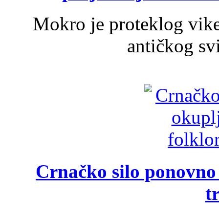
Mokro je proteklog vik
antičkog svi
Crnačko silo ponovno o
t