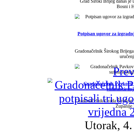
Grad Široki Brijeg danas je 
Bosni i H
Potpisan ugovor za izgradn
Gradonačelnik Širokog Brijega 
uručenj
Prev
Gradonačelnik Pavković i 
sufinanciran
Gradonačelnik Grada Širokog B
Županije
Utorak, 4