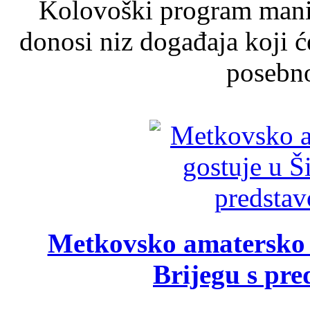
Kolovoški program manif
donosi niz događaja koji ć
posebno
Metkovsko amatersko k
Brijegu s pr