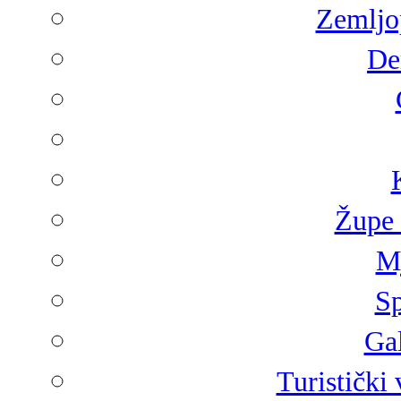
Zemljop
De
Župe 
Mj
Sp
Gal
Turistički 