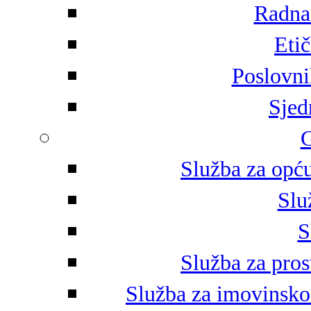
Radna 
Eti
Poslovni
Sjed
G
Služba za opću
Slu
S
Služba za pros
Služba za imovinsko-