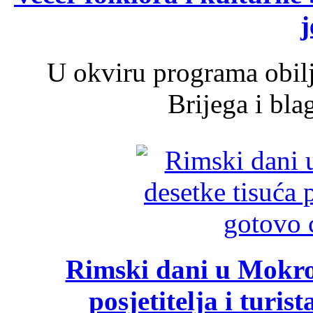
j
U okviru programa obil
Brijega i bla
Rimski dani u Mokrom
posjetitelja i turist