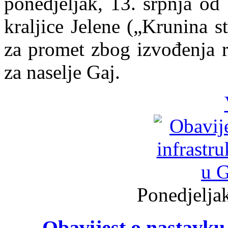
ponedjeljak, 13. srpnja od
kraljice Jelene („Krunina s
za promet zbog izvođenja r
za naselje Gaj.
Ponedjeljak
Obavijest o nastavku