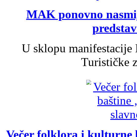
MAK ponovno nasmija
predsta
U sklopu manifestacije 
Turističke 
Večer folklora i kulturne 