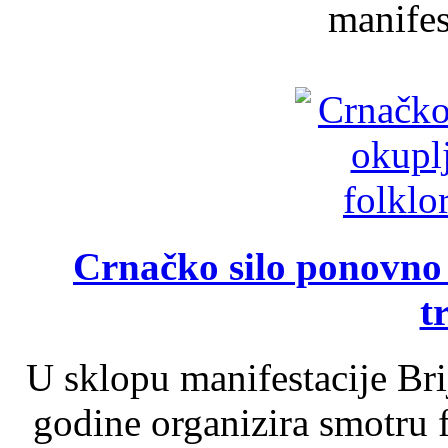
manifest
Crnačko silo ponovno o
t
U sklopu manifestacije Br
godine organizira smotru f