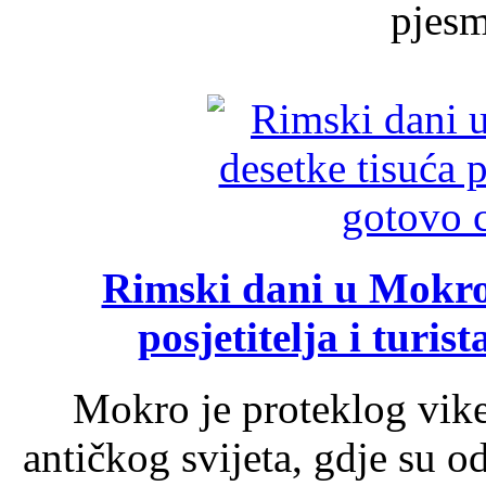
pjesme
Rimski dani u Mokrom
posjetitelja i turist
Mokro je proteklog vik
antičkog svijeta, gdje su 