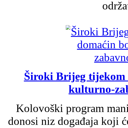
održat
Široki Brijeg tijeko
kulturno-z
Kolovoški program manif
donosi niz događaja koji ć