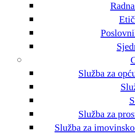
Radna 
Eti
Poslovni
Sjed
G
Služba za opću
Slu
S
Služba za pros
Služba za imovinsko-