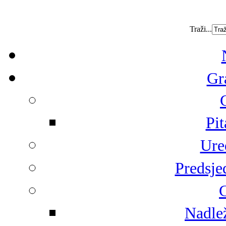
Traži...
Gr
Pit
Ure
Predsje
G
Nadlež