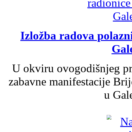
Izložba radova polazn
Gale
U okviru ovogodišnjeg pr
zabavne manifestacije Brij
u Gale