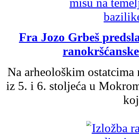
Fra Jozo Grbeš predsla
ranokršćanske
Na arheološkim ostatcima 
iz 5. i 6. stoljeća u Mokro
koj