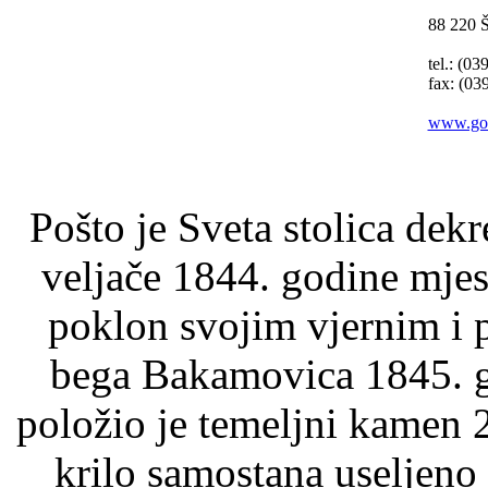
88 220 
tel.: (03
fax: (03
www.gos
Pošto je Sveta stolica dek
veljače 1844. godine mje
poklon svojim vjernim i 
bega Bakamovica 1845. g
položio je temeljni kamen 
krilo samostana useljeno