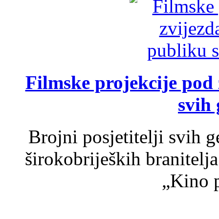
Filmske projekcije pod
svih 
Brojni posjetitelji svih 
širokobrijeških branitel
„Kino p