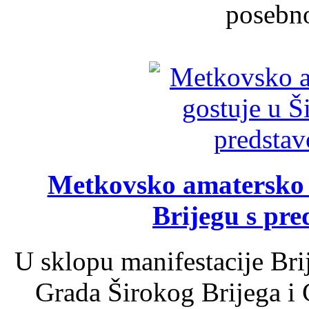
posebno
Metkovsko amatersko k
Brijegu s pr
U sklopu manifestacije Bri
Grada Širokog Brijega i 