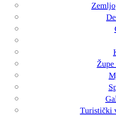
Zemljop
De
Župe 
Mj
Sp
Gal
Turistički 