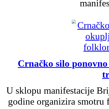
manifest
Crnačko silo ponovno o
t
U sklopu manifestacije Br
godine organizira smotru f