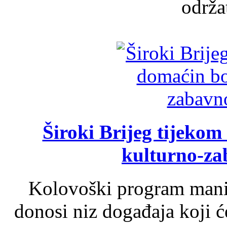
održat
Široki Brijeg tijeko
kulturno-z
Kolovoški program manif
donosi niz događaja koji ć