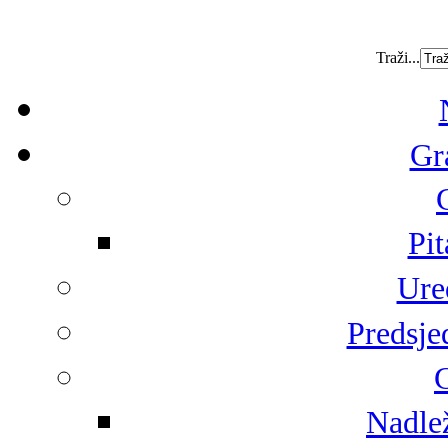
Traži...
Gr
Pit
Ure
Predsje
G
Nadlež