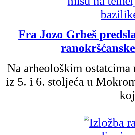
Fra Jozo Grbeš predsla
ranokršćanske
Na arheološkim ostatcima 
iz 5. i 6. stoljeća u Mokro
koj