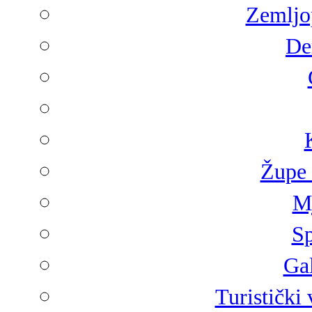
Zemljop
De
Župe 
Mj
Sp
Gal
Turistički 