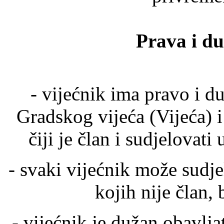
Prava i du
- vijećnik ima pravo i d
Gradskog vijeća (Vijeća) i
čiji je član i sudjelovat
- svaki vijećnik može sudjel
kojih nije član,
- vijećnik je dužan obavlj