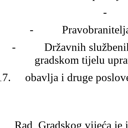
- Sa
- Pravobranitelja i 
- Državnih službenika i
gradskom tijelu upra
obavlja i druge poslo
Rad Gradskog vijeća je 