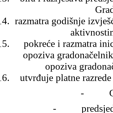
Grad
razmatra godišnje izvješ
aktivnosti
pokreće i razmatra ini
opoziva gradonačelnik
opoziva gradona
utvrđuje platne razrede
- Grad
- predsjednik