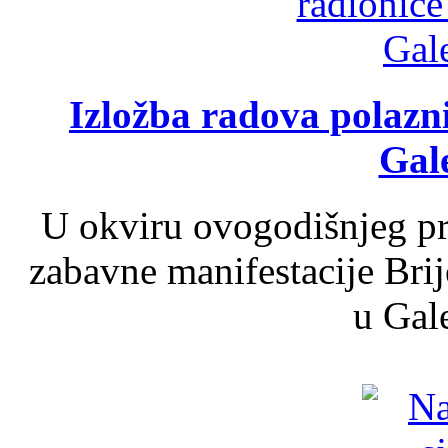
Izložba radova polazn
Gale
U okviru ovogodišnjeg pr
zabavne manifestacije Brij
u Gale