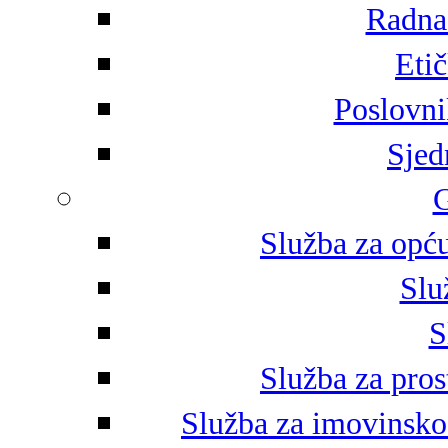
Radna 
Eti
Poslovni
Sjed
G
Služba za opću
Slu
S
Služba za pros
Služba za imovinsko-