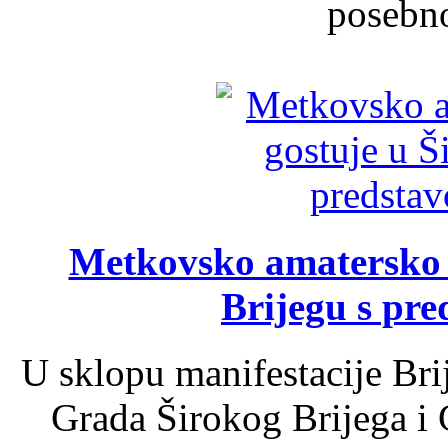
posebno
Metkovsko amatersko k
Brijegu s pr
U sklopu manifestacije Bri
Grada Širokog Brijega i 