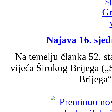
Najava 16. sjed
Na temelju članka 52. s
vijeća Širokog Brijega (
Brijega“,