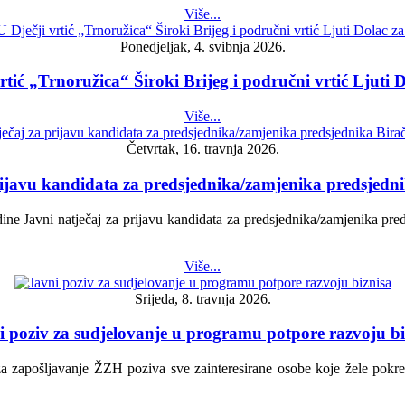
Više...
Ponedjeljak, 4. svibnja 2026.
vrtić „Trnoružica“ Široki Brijeg i područni vrtić Ljut
Više...
Četvrtak, 16. travnja 2026.
rijavu kandidata za predsjednika/zamjenika predsjed
dine Javni natječaj za prijavu kandidata za predsjednika/zamjenika p
Više...
Srijeda, 8. travnja 2026.
i poziv za sudjelovanje u programu potpore razvoju bi
apošljavanje ŽZH poziva sve zainteresirane osobe koje žele pokrenut