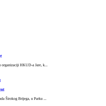
ne
u organizaciji HKUD-a Jare, k...
ent
da Širokog Brijega, u Parku ...