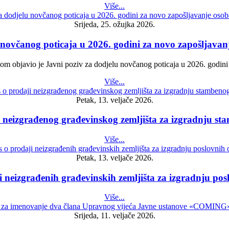
Više...
Srijeda, 25. ožujka 2026.
 novčanog poticaja u 2026. godini za novo zapošljavanj
tetom objavio je Javni poziv za dodjelu novčanog poticaja u 2026. godini
Više...
Petak, 13. veljače 2026.
i neizgrađenog građevinskog zemljišta za izgradnju st
Više...
Petak, 13. veljače 2026.
i neizgrađenih građevinskih zemljišta za izgradnju pos
Više...
Srijeda, 11. veljače 2026.