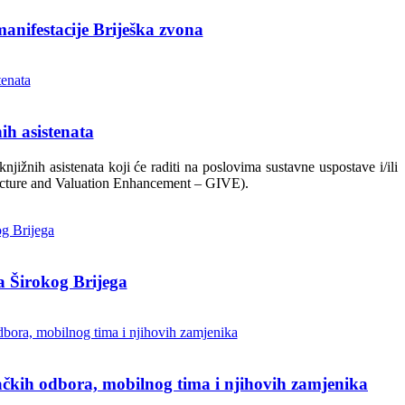
manifestacije Briješka zvona
ih asistenata
ižnih asistenata koji će raditi na poslovima sustavne uspostave i/ili
tructure and Valuation Enhancement – GIVE).
a Širokog Brijega
račkih odbora, mobilnog tima i njihovih zamjenika