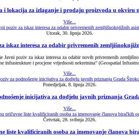
 i lokacija za izlaganje i prodaju proizvoda u okviru 
Više...
Utorak, 30. lipnja 2026.
za iskaz interesa za odabir privremenih zemljišnoknjižn
 Javni poziv za iskaz interesa za odabir novih privremenih zemljišnoknj
e infrastrukture i procjene vrijednosti nekretnina“ (Geospatial Infras
Više...
Ponedjeljak, 8. lipnja 2026.
odnošenje inicijativa za dodjelu javnih priznanja Grad
Više...
Četvrtak, 28. svibnja 2026.
e liste kvalificiranih osoba za imenovanje članova bi