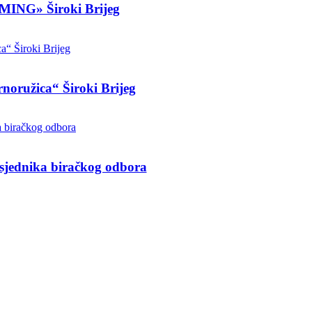
OMING» Široki Brijeg
rnoružica“ Široki Brijeg
dsjednika biračkog odbora