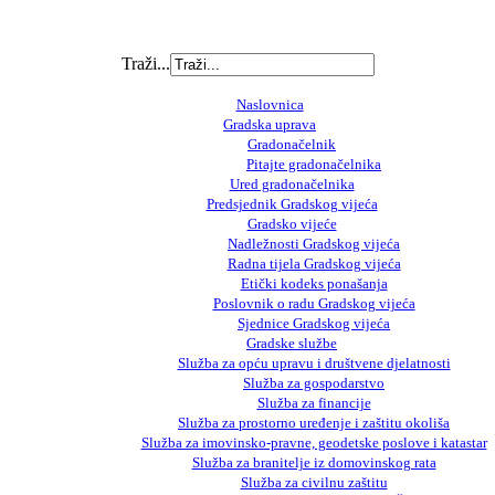
Traži...
Naslovnica
Gradska uprava
Gradonačelnik
Pitajte gradonačelnika
Ured gradonačelnika
Predsjednik Gradskog vijeća
Gradsko vijeće
Nadležnosti Gradskog vijeća
Radna tijela Gradskog vijeća
Etički kodeks ponašanja
Poslovnik o radu Gradskog vijeća
Sjednice Gradskog vijeća
Gradske službe
Služba za opću upravu i društvene djelatnosti
Služba za gospodarstvo
Služba za financije
Služba za prostorno uređenje i zaštitu okoliša
Služba za imovinsko-pravne, geodetske poslove i katastar
Služba za branitelje iz domovinskog rata
Služba za civilnu zaštitu