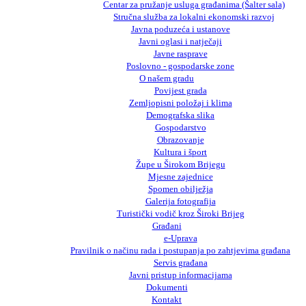
Centar za pružanje usluga građanima (Šalter sala)
Stručna služba za lokalni ekonomski razvoj
Javna poduzeća i ustanove
Javni oglasi i natječaji
Javne rasprave
Poslovno - gospodarske zone
O našem gradu
Povijest grada
Zemljopisni položaj i klima
Demografska slika
Gospodarstvo
Obrazovanje
Kultura i šport
Župe u Širokom Brijegu
Mjesne zajednice
Spomen obilježja
Galerija fotografija
Turistički vodič kroz Široki Brijeg
Građani
e-Uprava
Pravilnik o načinu rada i postupanja po zahtjevima građana
Servis građana
Javni pristup informacijama
Dokumenti
Kontakt