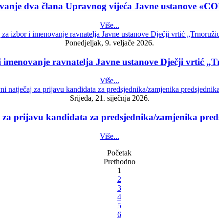
ovanje dva člana Upravnog vijeća Javne ustanove «C
Više...
Ponedjeljak, 9. veljače 2026.
 i imenovanje ravnatelja Javne ustanove Dječji vrtić „T
Više...
Srijeda, 21. siječnja 2026.
aj za prijavu kandidata za predsjednika/zamjenika pre
Više...
Početak
Prethodno
1
2
3
4
5
6