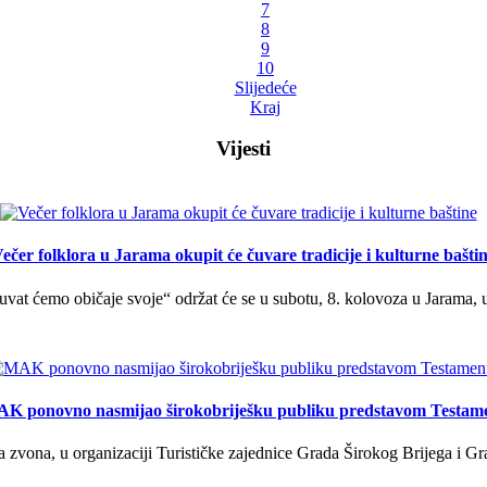
7
8
9
10
Slijedeće
Kraj
Vijesti
ečer folklora u Jarama okupit će čuvare tradicije i kulturne bašti
uvat ćemo običaje svoje“ održat će se u subotu, 8. kolovoza u Jarama, 
K ponovno nasmijao širokobriješku publiku predstavom Testam
a zvona, u organizaciji Turističke zajednice Grada Širokog Brijega i Gra