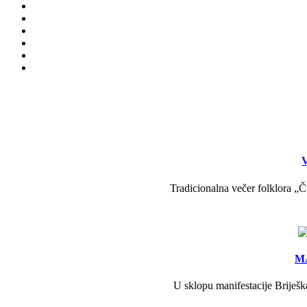
V
Tradicionalna večer folklora „Č
MA
U sklopu manifestacije Briješk