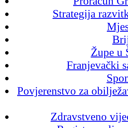
Proračun Gr
Strategija razvi
Mjes
Bri
Župe u 
Franjevački s
Spom
Povjerenstvo za obilježav
Zdravstveno vije