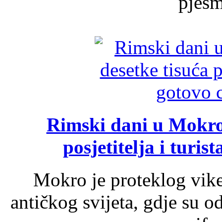
pjesme
Rimski dani u Mokrom
posjetitelja i turist
Mokro je proteklog vik
antičkog svijeta, gdje su 