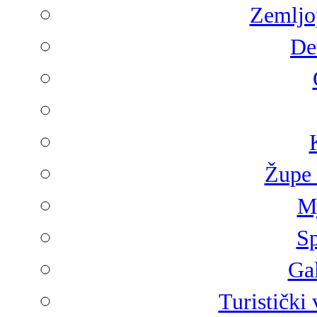
Zemljop
De
Župe 
Mj
Sp
Gal
Turistički 