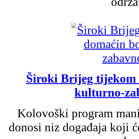
održat
Široki Brijeg tijeko
kulturno-z
Kolovoški program manif
donosi niz događaja koji ć