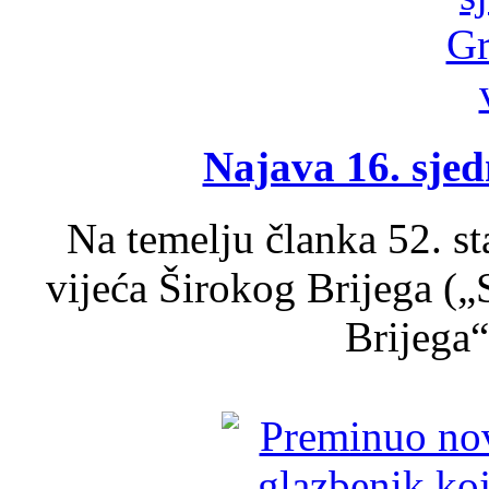
Najava 16. sjed
Na temelju članka 52. s
vijeća Širokog Brijega (
Brijega“,