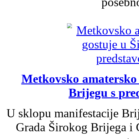
posebno
Metkovsko amatersko k
Brijegu s pr
U sklopu manifestacije Bri
Grada Širokog Brijega i 