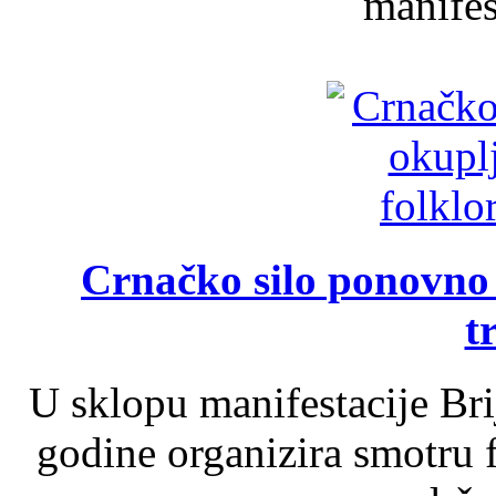
manifest
Crnačko silo ponovno o
t
U sklopu manifestacije Br
godine organizira smotru f