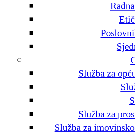
Radna 
Eti
Poslovni
Sjed
G
Služba za opću
Slu
S
Služba za pros
Služba za imovinsko-