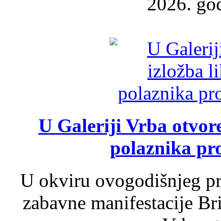
2026. god
U Galeriji Vrba otvor
polaznika pr
U okviru ovogodišnjeg pr
zabavne manifestacije Bri