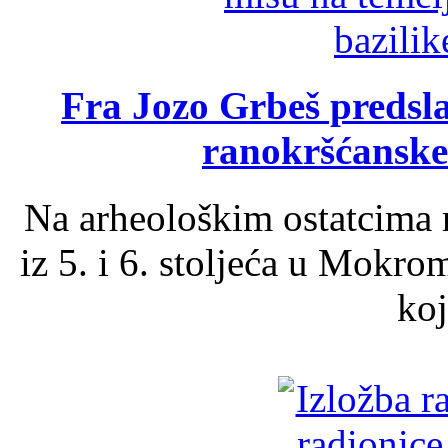
Fra Jozo Grbeš predsla
ranokršćanske
Na arheološkim ostatcima 
iz 5. i 6. stoljeća u Mokro
koj