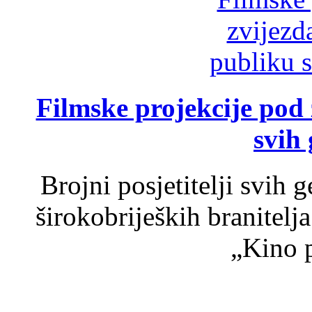
Filmske projekcije pod
svih 
Brojni posjetitelji svih 
širokobrijeških branitel
„Kino p