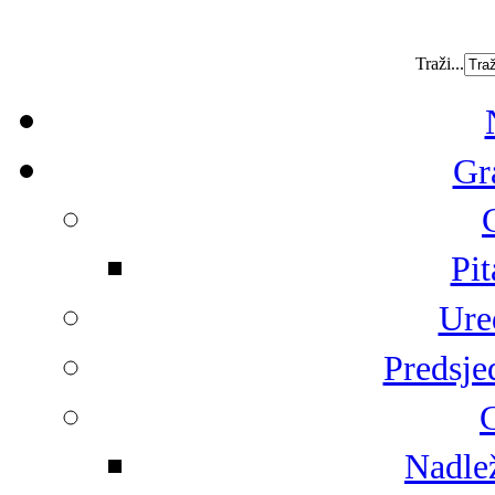
Traži...
Gr
Pit
Ure
Predsje
G
Nadlež