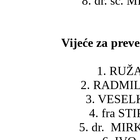
8. dr. sc. 
Vijeće za preve
1. RUŽA
2. RADMIL
3. VESEL
4. fra ST
5. dr. MIR