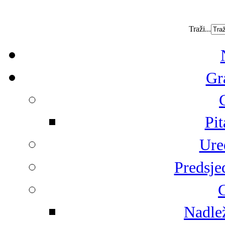
Traži...
Gr
Pit
Ure
Predsje
G
Nadlež