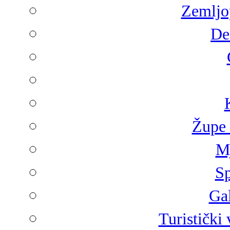
Zemljop
De
Župe 
Mj
Sp
Gal
Turistički 