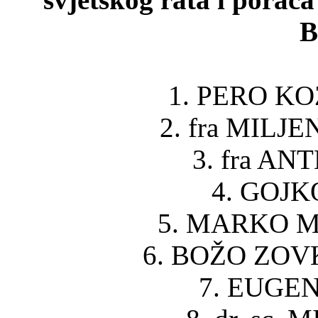
B
1. PERO KOŽ
2. fra MILJE
3. fra AN
4. GOJKO
5. MARKO M
6. BOŽO ZOVK
7. EUGEN