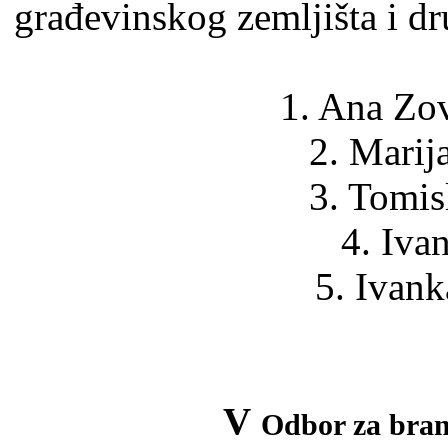
građevinskog zemljišta i dr
1. Ana Zov
2. Marij
3. Tomis
4. Iva
5. Ivank
V
Odbor za brani