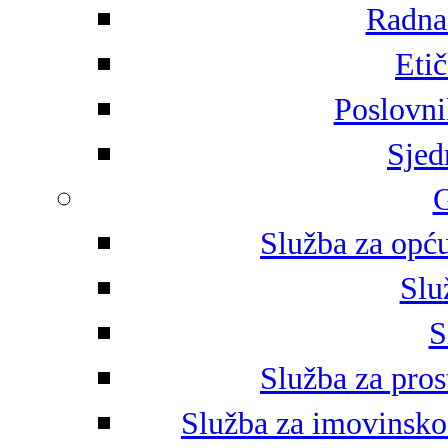
Radna 
Eti
Poslovni
Sjed
G
Služba za opću
Slu
S
Služba za pros
Služba za imovinsko-