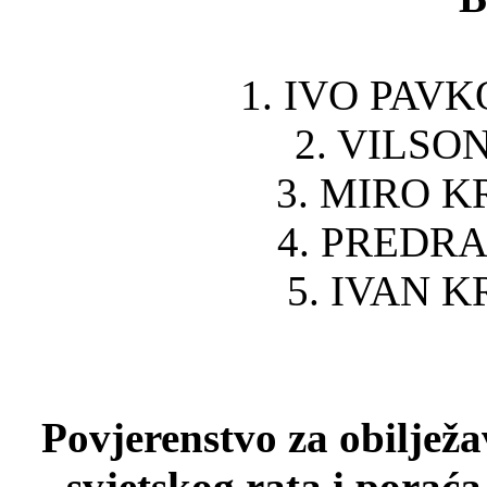
1. IVO PAVKO
2. VILSON
3. MIRO KR
4. PREDRA
5. IVAN K
Povjerenstvo za obilježa
svjetskog rata i porać