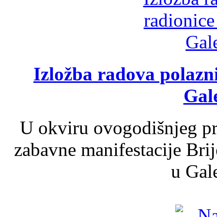
Izložba radova polazn
Gale
U okviru ovogodišnjeg pr
zabavne manifestacije Brij
u Gale