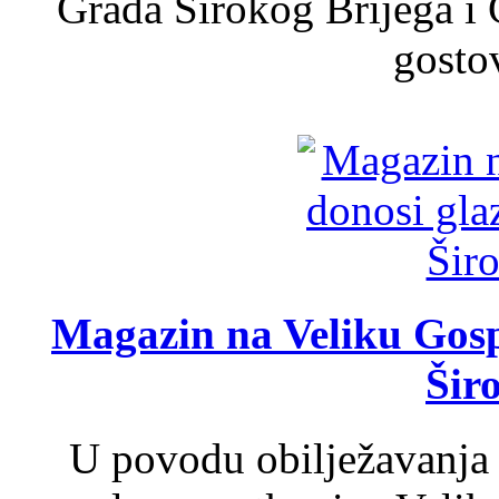
Grada Širokog Brijega i 
gosto
Magazin na Veliku Gosp
Šir
U povodu obilježavanja