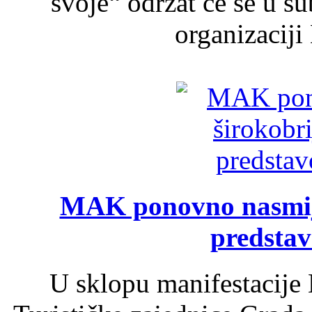
svoje“ održat će se u s
organizaciji
MAK ponovno nasmija
predsta
U sklopu manifestacije 