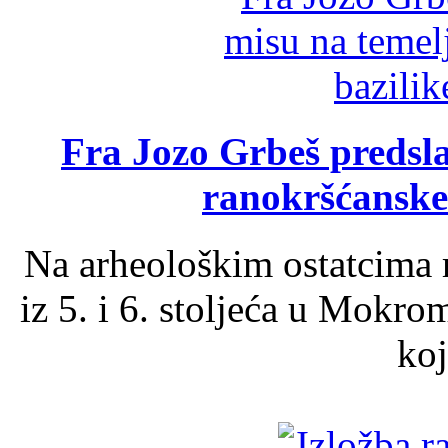
Fra Jozo Grbeš predsla
ranokršćanske
Na arheološkim ostatcima 
iz 5. i 6. stoljeća u Mokro
koj