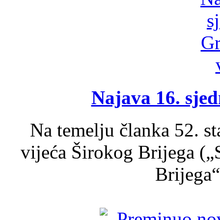
Najava 16. sjed
Na temelju članka 52. s
vijeća Širokog Brijega (
Brijega“,