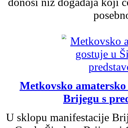
donosi niz događaja koji ć
posebno
Metkovsko amatersko k
Brijegu s pr
U sklopu manifestacije Bri