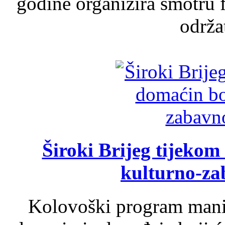
godine organizira smotru f
održat
Široki Brijeg tijeko
kulturno-z
Kolovoški program manif