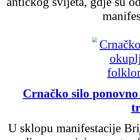
antičkog svijeta, gdje su 
manifest
Crnačko silo ponovno o
t
U sklopu manifestacije Br