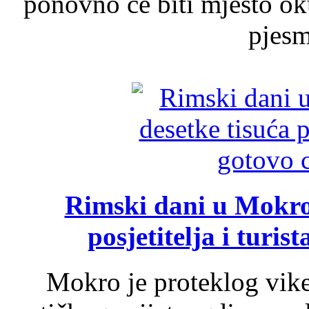
ponovno će biti mjesto ok
pjesme
Rimski dani u Mokrom
posjetitelja i turist
Mokro je proteklog vik