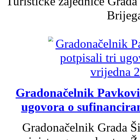
Turističke zajednice Grada
Brijega
Gradonačelnik Pavković 
ugovora o sufinancira
Gradonačelnik Grada Ši