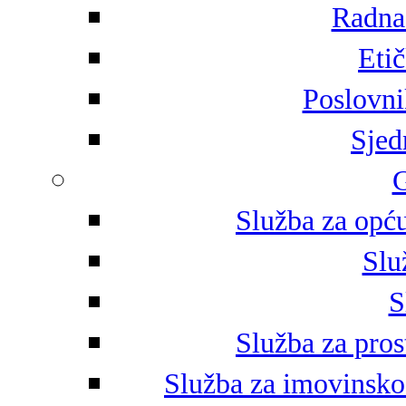
Radna 
Eti
Poslovni
Sjed
G
Služba za opću
Slu
S
Služba za pros
Služba za imovinsko-