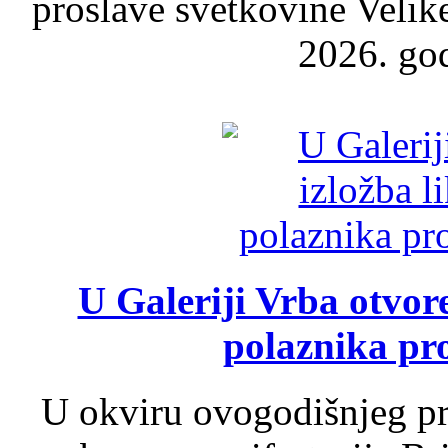
proslave svetkovine Velik
2026. god
U Galeriji Vrba otvor
polaznika pr
U okviru ovogodišnjeg pr