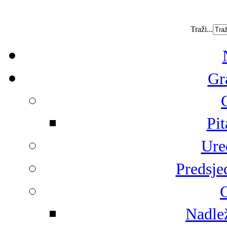
Traži...
Gr
Pit
Ure
Predsje
G
Nadlež