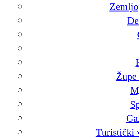
Zemljop
De
Župe 
Mj
Sp
Gal
Turistički 