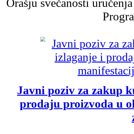
Orašju svečanosti uručenja
Progra
Javni poziv za zakup ku
prodaju proizvoda u ok