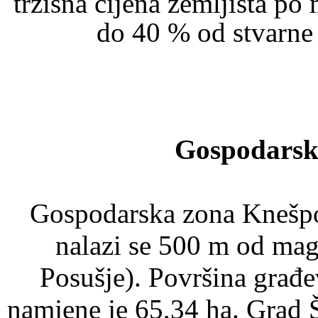
tržišna cijena zemljišta p
do 40 % od stvarne 
Gospodarsk
Gospodarska zona Knešpol
nalazi se 500 m od mag
Posušje). Površina građ
namjene je 65,34 ha. Grad Š