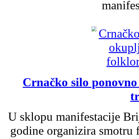
manifest
Crnačko silo ponovno o
t
U sklopu manifestacije Br
godine organizira smotru f