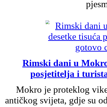
pjesme
Rimski dani u Mokrom
posjetitelja i turist
Mokro je proteklog vik
antičkog svijeta, gdje su 