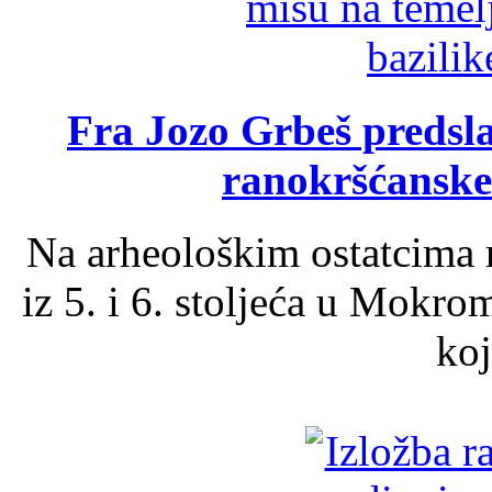
Fra Jozo Grbeš predsla
ranokršćanske
Na arheološkim ostatcima 
iz 5. i 6. stoljeća u Mokro
koj