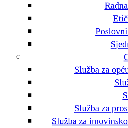
Radna 
Eti
Poslovni
Sjed
G
Služba za opću
Slu
S
Služba za pros
Služba za imovinsko-