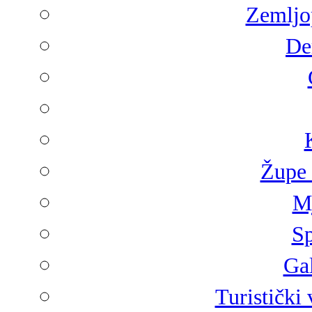
Zemljop
De
Župe 
Mj
Sp
Gal
Turistički 