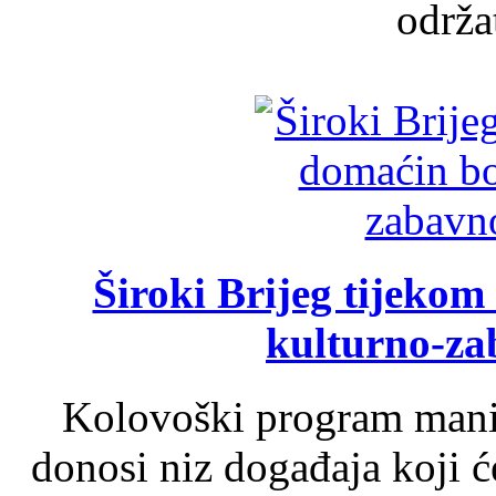
održat
Široki Brijeg tijeko
kulturno-z
Kolovoški program manif
donosi niz događaja koji ć