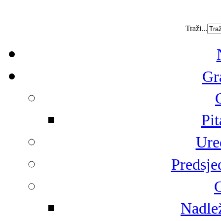
Traži...
Gr
Pit
Ure
Predsje
G
Nadlež