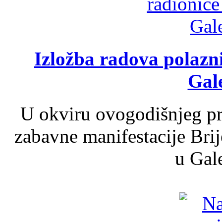
Izložba radova polazn
Gale
U okviru ovogodišnjeg pr
zabavne manifestacije Brij
u Gale