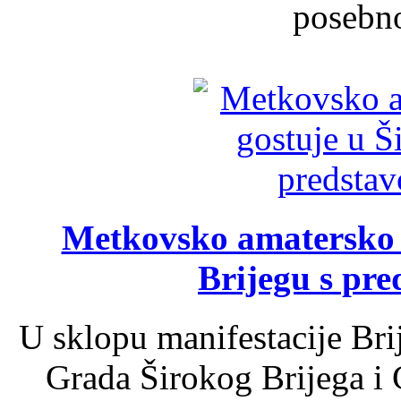
posebno
Metkovsko amatersko k
Brijegu s pr
U sklopu manifestacije Bri
Grada Širokog Brijega i 