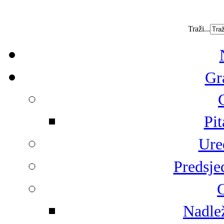
Traži...
Gr
Pit
Ure
Predsje
G
Nadlež