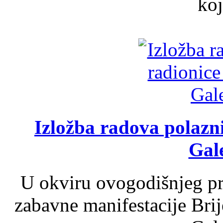
koj
Izložba radova polazn
Gale
U okviru ovogodišnjeg pr
zabavne manifestacije Brij