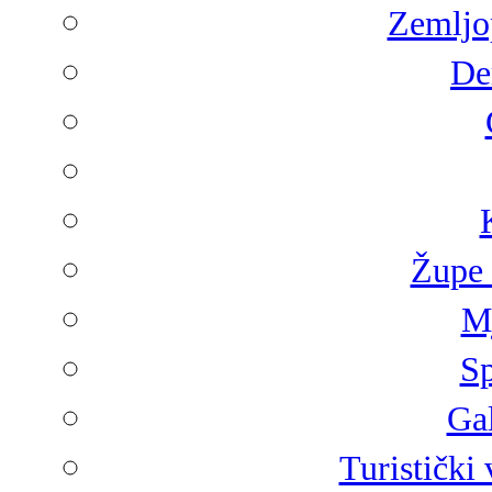
Zemljop
De
Župe 
Mj
Sp
Gal
Turistički 