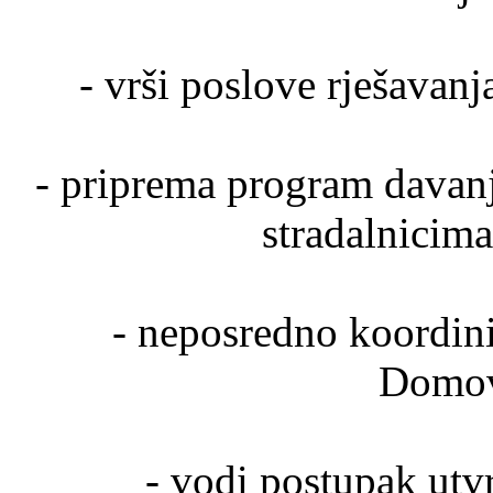
- vrši poslove rješavanj
- priprema program davanj
stradalnicim
- neposredno koordini
Domov
- vodi postupak utv