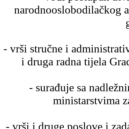
narodnooslobodilačkog an
- vrši stručne i administra
i druga radna tijela Gr
- surađuje sa nadležn
ministarstvima za
- vrši i druge poslove i za