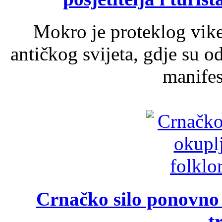
Mokro je proteklog vik
antičkog svijeta, gdje su 
manifest
Crnačko silo ponovno o
t