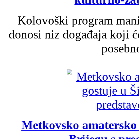
Kolovoški program manif
donosi niz događaja koji ć
posebno
Metkovsko amatersko k
Brijegu s pr