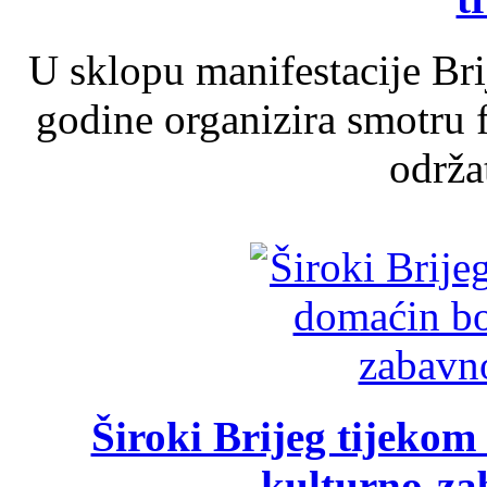
U sklopu manifestacije Br
godine organizira smotru f
održat
Široki Brijeg tijeko
kulturno-z