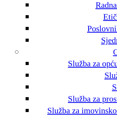
Radna 
Eti
Poslovni
Sjed
G
Služba za opću
Slu
S
Služba za pros
Služba za imovinsko-