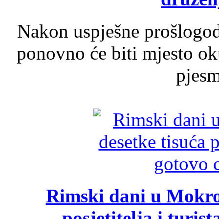
Nakon uspješne prošlogodi
ponovno će biti mjesto ok
pjesme
Rimski dani u Mokrom
posjetitelja i turist