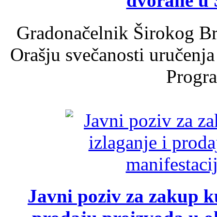
dvorane u 
Gradonačelnik Širokog Br
Orašju svečanosti uručenja
Progra
Javni poziv za zakup ku