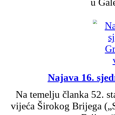
u Gale
Najava 16. sjed
Na temelju članka 52. s
vijeća Širokog Brijega (