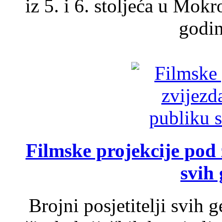
iz 5. i 6. stoljeća u Mok
godin
Filmske projekcije pod
svih 
Brojni posjetitelji svih 