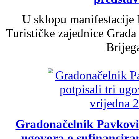
U sklopu manifestacije 
Turističke zajednice Grada
Brijega
Gradonačelnik Pavković 
ugovora o sufinancira