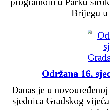
programom u Parku široko
Brijegu u 
Održana 16. sje
Danas je u novouređenoj 
sjednica Gradskog vijeća