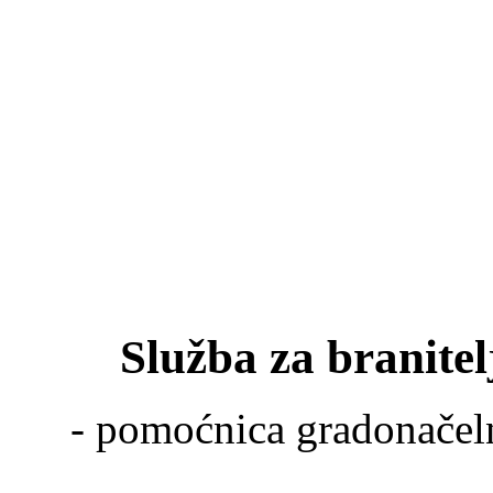
Služba za branite
- pomoćnica gradonače