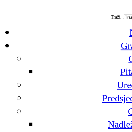
Traži...
Gr
Pit
Ure
Predsje
G
Nadlež