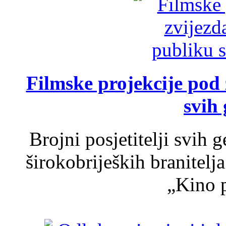
Filmske projekcije pod
svih 
Brojni posjetitelji svih 
širokobrijeških branitel
„Kino p