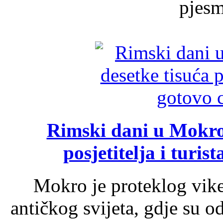
pjesme
Rimski dani u Mokrom
posjetitelja i turist
Mokro je proteklog vik
antičkog svijeta, gdje su 