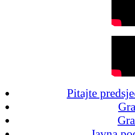
Pitajte predsj
Gra
Gra
Javna po