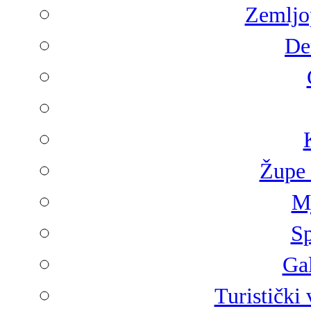
Zemljop
De
Župe 
Mj
Sp
Gal
Turistički 