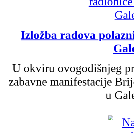
Izložba radova polazn
Gale
U okviru ovogodišnjeg pr
zabavne manifestacije Brij
u Gale