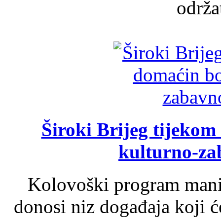
održat
Široki Brijeg tijeko
kulturno-z
Kolovoški program manif
donosi niz događaja koji ć