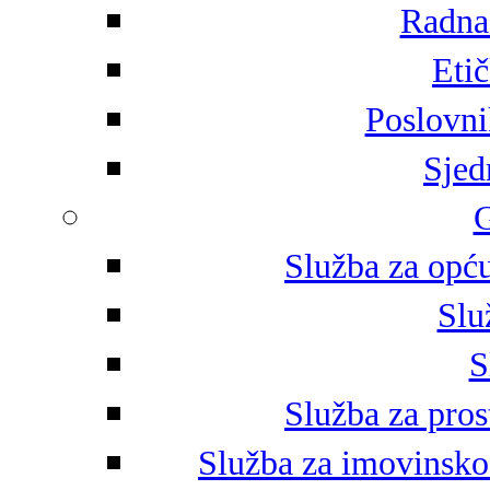
Radna 
Eti
Poslovni
Sjed
G
Služba za opću
Slu
S
Služba za pros
Služba za imovinsko-