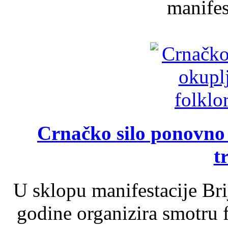
manifest
Crnačko silo ponovno o
t
U sklopu manifestacije Br
godine organizira smotru f