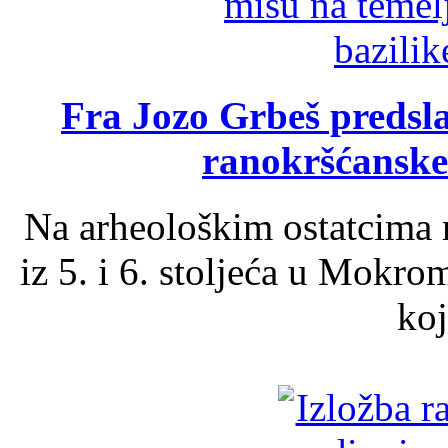
Fra Jozo Grbeš predsla
ranokršćanske
Na arheološkim ostatcima 
iz 5. i 6. stoljeća u Mokro
koj