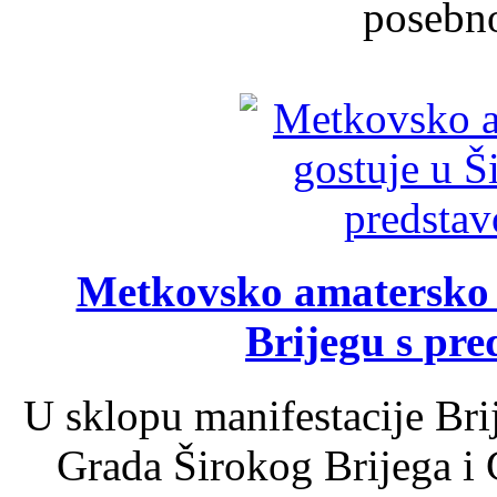
posebno
Metkovsko amatersko k
Brijegu s pr
U sklopu manifestacije Bri
Grada Širokog Brijega i 