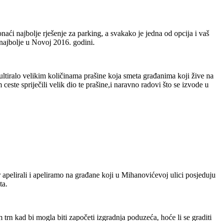
ći najbolje rješenje za parking, a svakako je jedna od opcija i vaš
e najbolje u Novoj 2016. godini.
zultiralo velikim količinama prašine koja smeta građanima koji žive na
 ceste spriječili velik dio te prašine,i naravno radovi što se izvode u
pelirali i apeliramo na građane koji u Mihanovićevoj ulici posjeduju
ta.
trn kad bi mogla biti započeti izgradnja poduzeća, hoće li se graditi