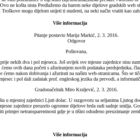
h. Ovo ne košta nista Predlažemo da barem neke dijelove gradskih web stran
. Troškove mogu dijelom snijeti ti studenti, na neki način vratiti kao z
Više informacija
Pitanje postavio
Marija Markić, 2. 3. 2016.
Odgovor
Poštovana,
rije nekih dva i pol mjeseca. Još uvijek sve mjesne zajednice nisu nam 
a ćemo ovih dana početi s ažuriranjem novih podataka predsjednika, č
e ćemo nakon dobivanja i ažurirati na našim web-stranicama. Što se tiče 
mjesec i pol dali zadatak prof. engleskog jezika da prevodi, a informatič
Gradonačelnik Miro Kraljević, 2. 3. 2016.
ta u mjesnoj zajednici Ljuti dolac. U razgovoru sa seljanima Ljutog d
 mjesne zajednice preuzelo ogromne dijelove brda radi sadnje smilja. G
čiti primjer netransparentnosti gdje je u tišini odrađeno preuzimanje zem
Više informacija