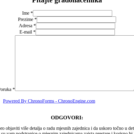
Ime *
Prezime *
Adresa *
E-mail *
Poruka *
Powered By ChronoForms - ChronoEngine.com
ODGOVORI:
 objaviti više detalja o radu mjesnih zajednica i da uskoro točno u deta
er su vam podstranice o mjesnim zajednicama,zaista prestare i korisno b