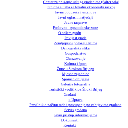
Centar za pružanje usluga građanima (Šalter sala)
Stručna služba za lokalni ekonomski razvoj
Javna poduzeća i ustanove
Javni oglasi i natječaji
Javne rasprave
Poslovno - gospodarske zone
O našem gradu
Povijest grada
Zemljopisni položaj i klima
Demografska slika
Gospodarstvo
Obrazovanje
Kultura i šport
Župe u Širokom Brijegu
Mjesne zajednice
Spomen obilježja
Galerija fotografija
Turistički vodič kroz Široki Brijeg
Građani
e-Uprava
Pravilnik o načinu rada i postupanja po zahtjevima građana
Servis građana
Javni pristup informacijama
Dokumenti
Kontakt