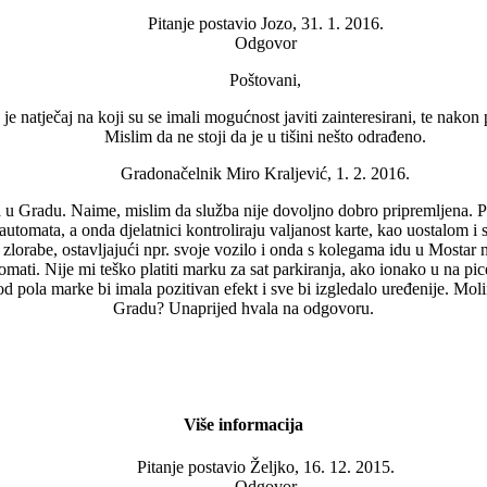
Pitanje postavio
Jozo, 31. 1. 2016.
Odgovor
Poštovani,
 natječaj na koji su se imali mogućnost javiti zainteresirani, te nakon 
Mislim da ne stoji da je u tišini nešto odrađeno.
Gradonačelnik Miro Kraljević, 1. 2. 2016.
 u Gradu. Naime, mislim da služba nije dovoljno dobro pripremljena. P
h automata, a onda djelatnici kontroliraju valjanost karte, kao uostalom i
 zlorabe, ostavljajući npr. svoje vozilo i onda s kolegama idu u Mostar
automati. Nije mi teško platiti marku za sat parkiranja, ako ionako u na pi
 od pola marke bi imala pozitivan efekt i sve bi izgledalo uređenije. Mol
Gradu? Unaprijed hvala na odgovoru.
Više informacija
Pitanje postavio
Željko, 16. 12. 2015.
Odgovor