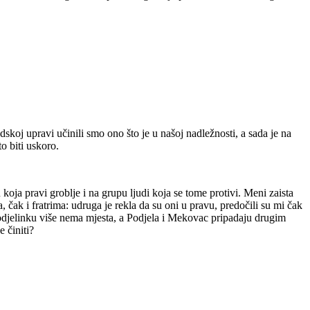
adskoj upravi učinili smo ono što je u našoj nadležnosti, a sada je na
o biti uskoro.
ja pravi groblje i na grupu ljudi koja se tome protivi. Meni zaista
, čak i fratrima: udruga je rekla da su oni u pravu, predočili su mi čak
 Podjelinku više nema mjesta, a Podjela i Mekovac pripadaju drugim
 činiti?