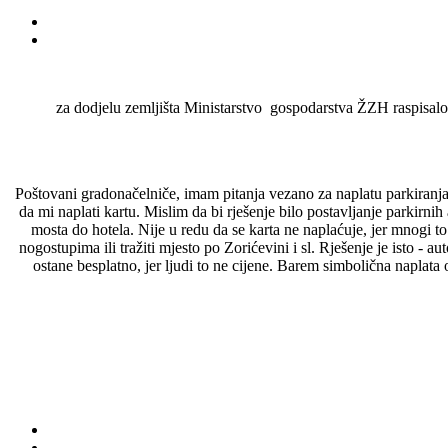
za dodjelu zemljišta Ministarstvo gospodarstva ŽZH raspisalo je
Poštovani gradonačelniče, imam pitanja vezano za naplatu parkiranja
da mi naplati kartu. Mislim da bi rješenje bilo postavljanje parkirni
mosta do hotela. Nije u redu da se karta ne naplaćuje, jer mnogi to
nogostupima ili tražiti mjesto po Zorićevini i sl. Rješenje je isto - 
ostane besplatno, jer ljudi to ne cijene. Barem simbolična naplata