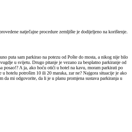
provedene natječajne procedure zemljište je dodijeljeno na korištenje.
uno puta sam parkirao na potezu od Pošte do mosta, a nikog nije bilo
 svugdje u svijetu. Drugo pitanje je vezano za besplatno parkiranje od
 na posao!? A ja, ako hoću otići u hotel na kavu, moram parkirati po
ce u hotelu potrošim 10 ili 20 maraka, zar ne? Najgora situacije je ako
im da mi odgovorite, da li je u planu promjena sustava parkiranja u