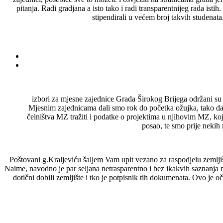
pitanja. Radi gradjana a isto tako i radi transparentnijeg rada isti
stipendirali u većem broj takvih studenata
izbori za mjesne zajednice Grada Širokog Brijega održani su p
Mjesnim zajednicama dali smo rok do početka ožujka, tako d
čelništva MZ tražiti i podatke o projektima u njihovim MZ, koj
posao, te smo prije nekih 
Poštovani g.Kraljeviću šaljem Vam upit vezano za raspodjelu zemljiš
Naime, navodno je par seljana netrasparentno i bez ikakvih saznanja
dotični dobili zemljište i tko je potpisnik tih dokumenata. Ovo je o