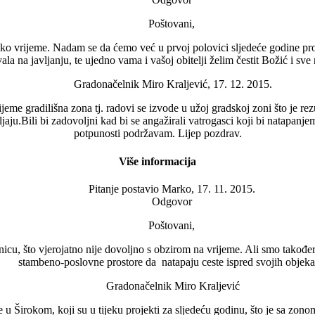
Poštovani,
o vrijeme. Nadam se da ćemo već u prvoj polovici sljedeće godine prona
ala na javljanju, te ujedno vama i vašoj obitelji želim čestit Božić i sv
Gradonačelnik Miro Kraljević, 17. 12. 2015.
eme gradilišna zona tj. radovi se izvode u užoj gradskoj zoni što je re
jaju.Bili bi zadovoljni kad bi se angažirali vatrogasci koji bi natapanjem
potpunosti podržavam. Lijep pozdrav.
Više informacija
Pitanje postavio
Marko, 17. 11. 2015.
Odgovor
Poštovani,
, što vjerojatno nije dovoljno s obzirom na vrijeme. Ali smo također a
stambeno-poslovne prostore da natapaju ceste ispred svojih objeka
Gradonačelnik Miro Kraljević
 Širokom, koji su u tijeku projekti za sljedeću godinu, što je sa zonom 