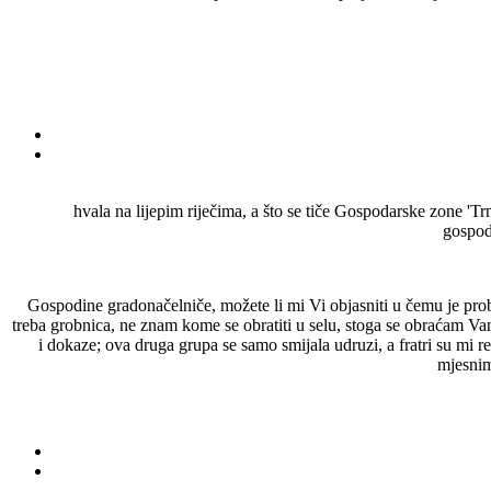
hvala na lijepim riječima, a što se tiče Gospodarske zone 'Trn
gospoda
Gospodine gradonačelniče, možete li mi Vi objasniti u čemu je prob
treba grobnica, ne znam kome se obratiti u selu, stoga se obraćam Vama 
i dokaze; ova druga grupa se samo smijala udruzi, a fratri su mi 
mjesnim