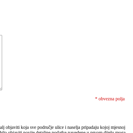
* obvezna polja
lj objaviti koja sve područje ulice i naselja pripadaju kojoj mjesnoj
i bilo objaviti novije detaljne podatke navedene u prvom dijelu moga