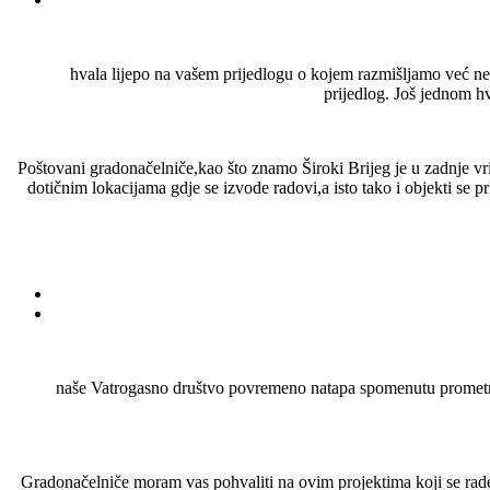
hvala lijepo na vašem prijedlogu o kojem razmišljamo već nek
prijedlog. Još jednom hv
Poštovani gradonačelniče,kao što znamo Široki Brijeg je u zadnje vrij
dotičnim lokacijama gdje se izvode radovi,a isto tako i objekti se prl
naše Vatrogasno društvo povremeno natapa spomenutu prometnicu
Gradonačelniče moram vas pohvaliti na ovim projektima koji se rade u