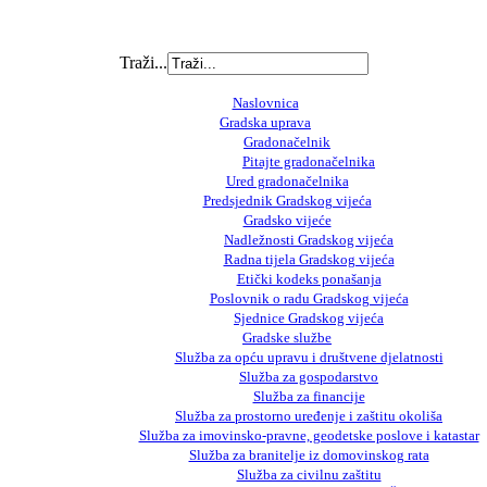
Traži...
Naslovnica
Gradska uprava
Gradonačelnik
Pitajte gradonačelnika
Ured gradonačelnika
Predsjednik Gradskog vijeća
Gradsko vijeće
Nadležnosti Gradskog vijeća
Radna tijela Gradskog vijeća
Etički kodeks ponašanja
Poslovnik o radu Gradskog vijeća
Sjednice Gradskog vijeća
Gradske službe
Služba za opću upravu i društvene djelatnosti
Služba za gospodarstvo
Služba za financije
Služba za prostorno uređenje i zaštitu okoliša
Služba za imovinsko-pravne, geodetske poslove i katastar
Služba za branitelje iz domovinskog rata
Služba za civilnu zaštitu