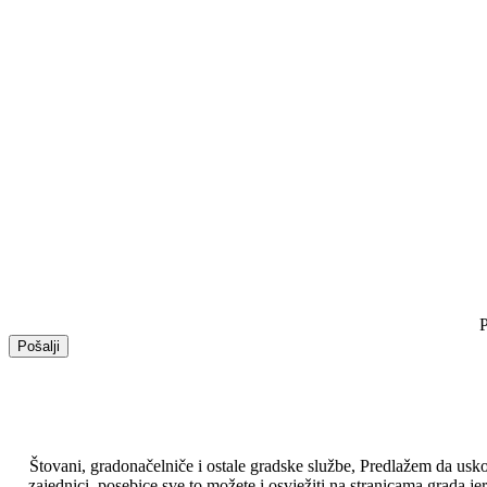
Štovani, gradonačelniče i ostale gradske službe, Predlažem da uskoro
zajednici, posebice sve to možete i osvježiti na stranicama grada j