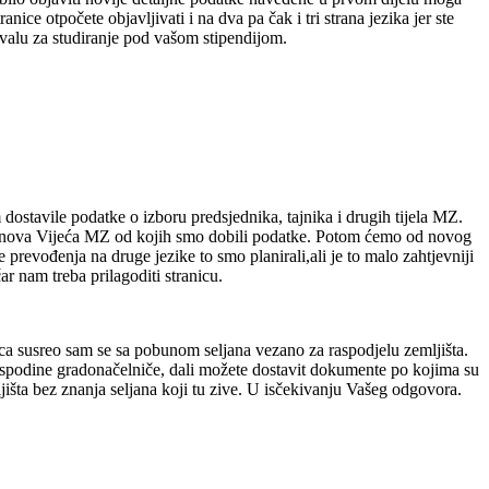
ice otpočete objavljivati i na dva pa čak i tri strana jezika jer ste
ahvalu za studiranje pod vašom stipendijom.
dostavile podatke o izboru predsjednika, tajnika i drugih tijela MZ.
lanova Vijeća MZ od kojih smo dobili podatke. Potom ćemo od novog
prevođenja na druge jezike to smo planirali,ali je to malo zahtjevniji
ar nam treba prilagoditi stranicu.
oca susreo sam se sa pobunom seljana vezano za raspodjelu zemljišta.
ospodine gradonačelniče, dali možete dostavit dokumente po kojima su
ljišta bez znanja seljana koji tu zive. U isčekivanju Vašeg odgovora.