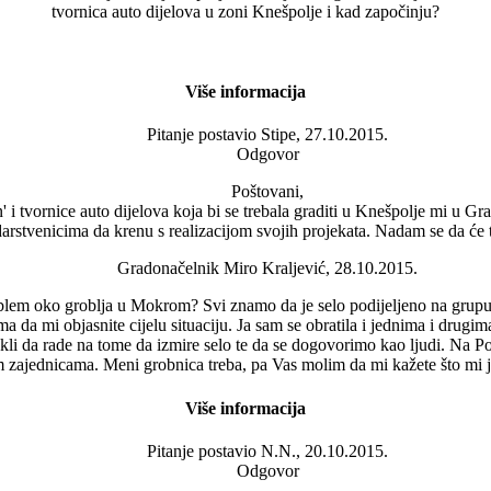
tvornica auto dijelova u zoni Knešpolje i kad započinju?
Više informacija
Pitanje postavio
Stipe, 27.10.2015.
Odgovor
Poštovani,
' i tvornice auto dijelova koja bi se trebala graditi u Knešpolje mi u Gr
rstvenicima da krenu s realizacijom svojih projekata. Nadam se da će t
Gradonačelnik Miro Kraljević, 28.10.2015.
lem oko groblja u Mokrom? Svi znamo da je selo podijeljeno na grupu ko
da mi objasnite cijelu situaciju. Ja sam se obratila i jednima i drugima
rekli da rade na tome da izmire selo te da se dogovorimo kao ljudi. Na
 zajednicama. Meni grobnica treba, pa Vas molim da mi kažete što mi je
Više informacija
Pitanje postavio
N.N., 20.10.2015.
Odgovor