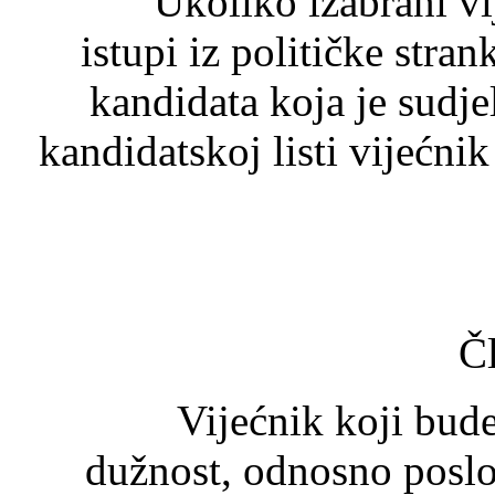
Ukoliko izabrani vijećni
istupi iz političke strank
kandidata koja je sudje
kandidatskoj listi vijećni
Č
Vijećnik koji bude iz
dužnost, odnosno poslov