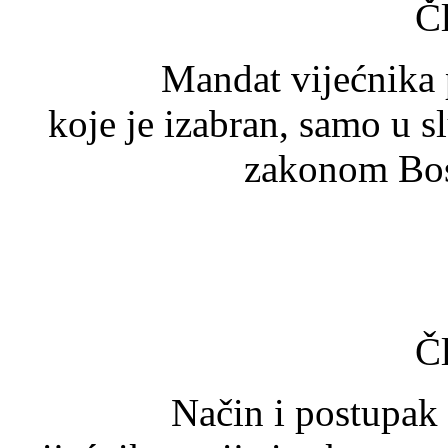
Č
Mandat vijećnika prest
koje je izabran, samo u 
zakonom Bos
Č
Način i postupak utv