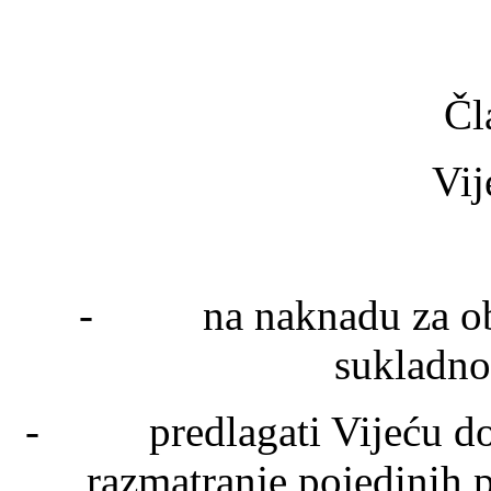
Čl
Vijećni
- na naknadu za obavl
sukladno
- predlagati Vijeću dono
razmatranje pojedinih p