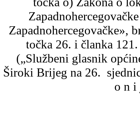
točka o) Zakona o lo
Zapadnohercegovačke 
Zapadnohercegovačke», bro
točka 26. i članka 121.
(„Službeni glasnik općin
Široki Brijeg na 26. sjedn
o n i