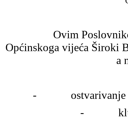
Ovim Poslovnikom reg
Općinskoga vijeća Široki Br
a 
- ostvarivanje pra
- klubo