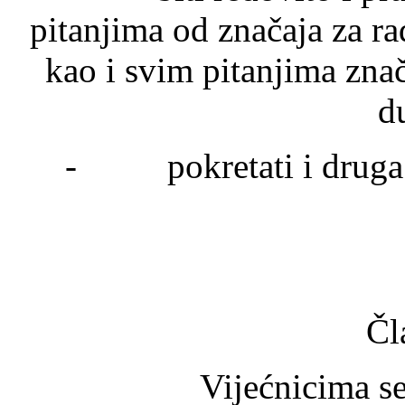
pitanjima od značaja za rad
kao i svim pitanjima zna
d
- pokretati i druga pi
Čl
Vijećnicima se izda