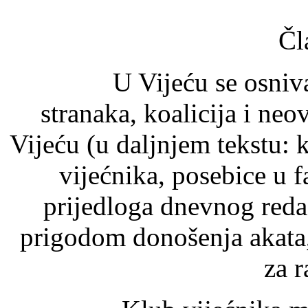
Čl
U Vijeću se osnivaju k
stranaka, koalicija i neo
Vijeću (u daljnjem tekstu: 
vijećnika, posebice u f
prijedloga dnevnog reda 
prigodom donošenja akata,
za r