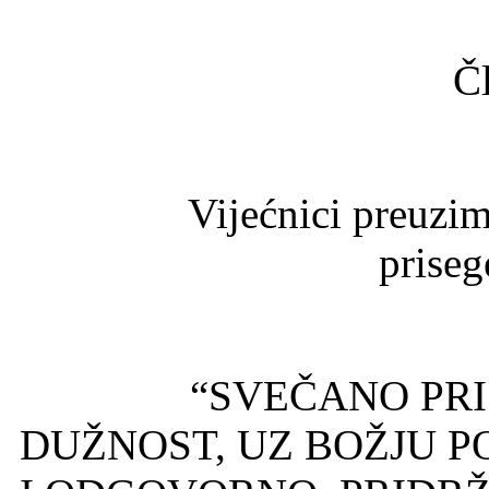
Č
Vijećnici preuzimaju
priseg
“SVEČANO PRISE
DUŽNOST, UZ BOŽJU P