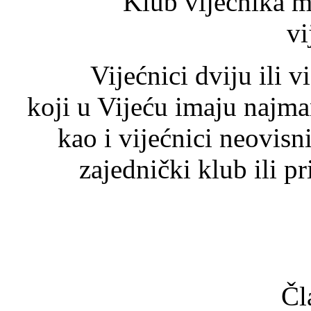
Klub vijećnika može 
vi
Vijećnici dviju ili više p
koji u Vijeću imaju najma
kao i vijećnici neovisn
zajednički klub ili p
Čl