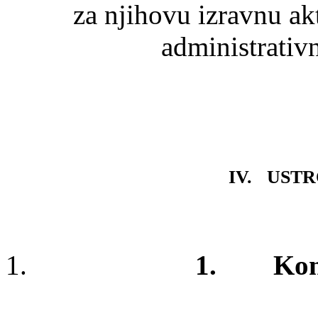
za njihovu izravnu ak
administrativ
IV. UST
1.
Kons