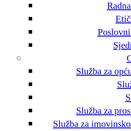
Radna 
Eti
Poslovni
Sjed
G
Služba za opću
Slu
S
Služba za pros
Služba za imovinsko-