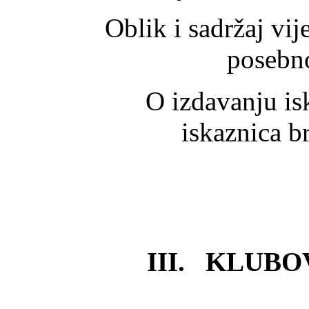
Oblik i sadržaj vijećni
posebn
O izdavanju iskazni
iskaznica br
III. KLUB