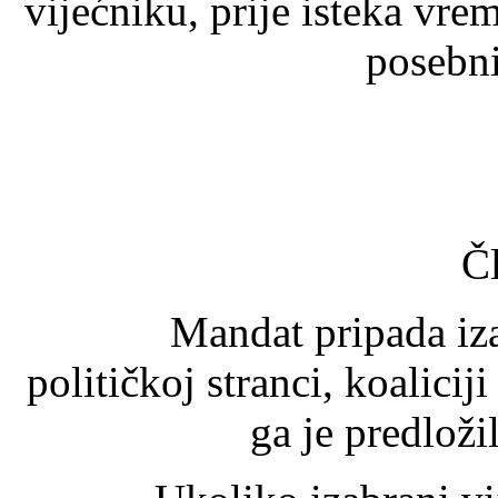
vijećniku, prije isteka vre
posebn
Č
Mandat pripada izabra
političkoj stranci, koaliciji
ga je predložil