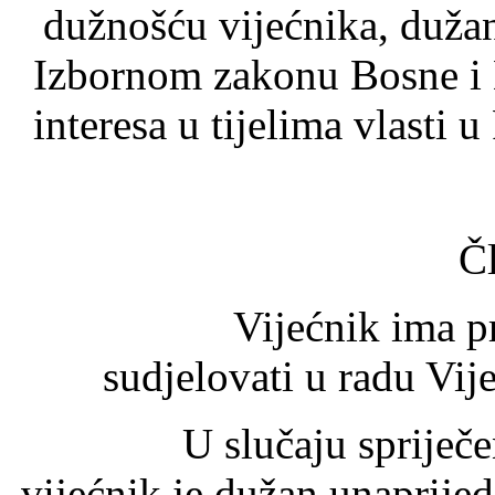
dužnošću vijećnika, duža
Izbornom zakonu Bosne i 
interesa u tijelima vlasti 
Č
Vijećnik ima pravo 
sudjelovati u radu Vijeć
U slučaju spriječenost
vijećnik je dužan unaprijed