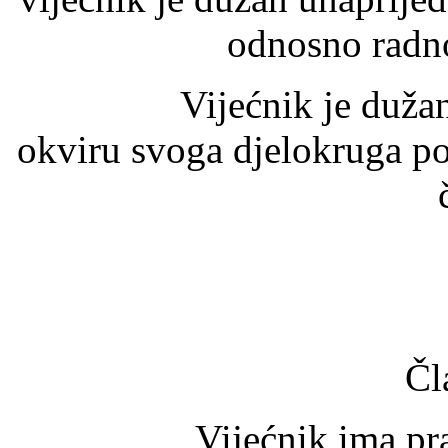
odnosno radnog
Vijećnik je dužan izv
okviru svoga djelokruga povj
Čl
Vijećnik ima pr