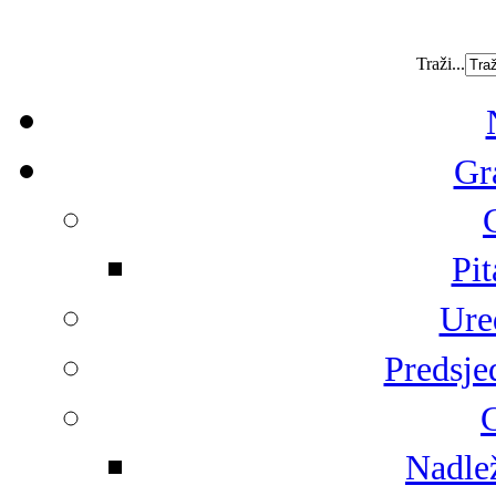
Traži...
Gr
Pit
Ure
Predsje
G
Nadlež