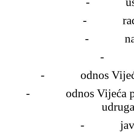
- ustro
- radna 
- način
- akt
- odnos Vijeća i
- odnos Vijeća prem
udruga
- javnos