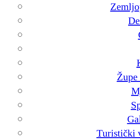
Zemljop
De
Župe 
Mj
Sp
Gal
Turistički 