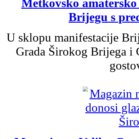
Metkovsko amatersko k
Brijegu s pr
U sklopu manifestacije Bri
Grada Širokog Brijega i 
gosto