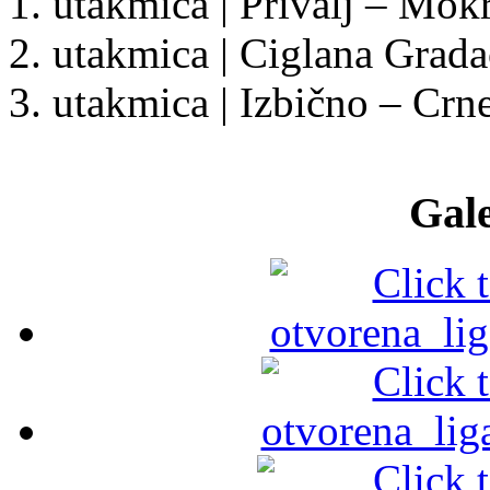
1. utakmica | Privalj – Mokr
2. utakmica | Ciglana Gradac
3. utakmica | Izbično – Crn
Gale