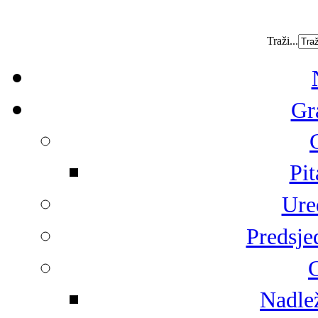
Traži...
Gr
Pit
Ure
Predsje
G
Nadlež