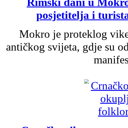
Rimski dani u Mokrom
posjetitelja i turist
Mokro je proteklog vik
antičkog svijeta, gdje su 
manifest