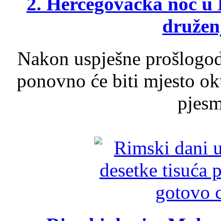
2. Hercegovačka noć u 
druženj
Nakon uspješne prošlogodi
ponovno će biti mjesto ok
pjesme