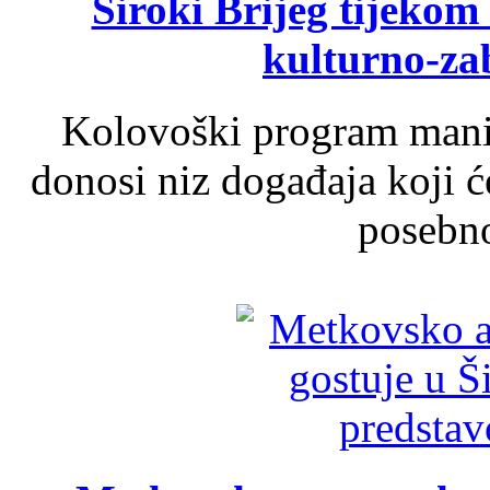
Široki Brijeg tijeko
kulturno-z
Kolovoški program manif
donosi niz događaja koji ć
posebno