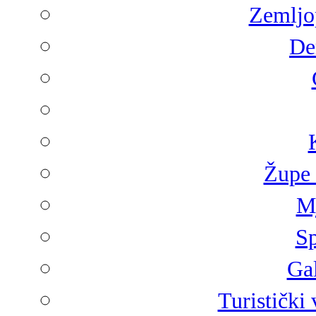
Zemljop
De
Župe 
Mj
Sp
Gal
Turistički 