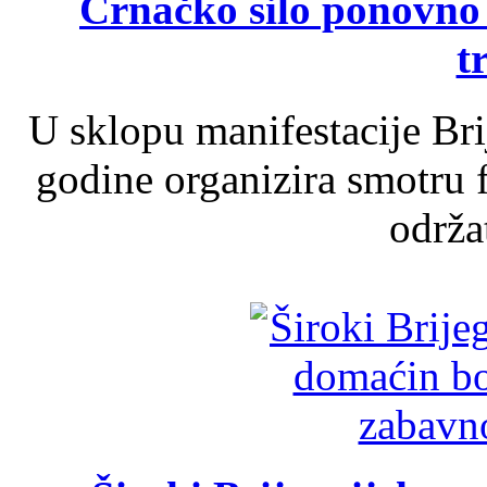
Crnačko silo ponovno o
t
U sklopu manifestacije Br
godine organizira smotru f
održat