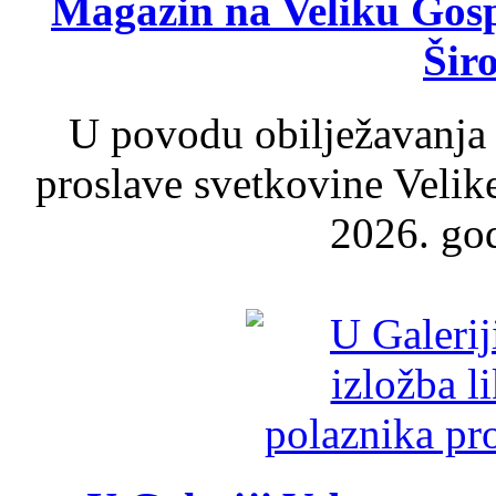
Magazin na Veliku Gosp
Šir
U povodu obilježavanja
proslave svetkovine Velik
2026. god