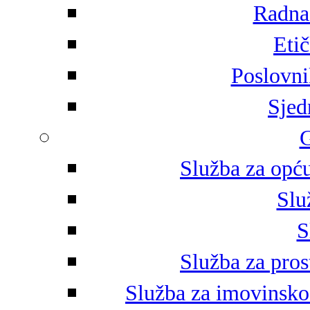
Radna 
Eti
Poslovni
Sjed
G
Služba za opću
Slu
S
Služba za pros
Služba za imovinsko-