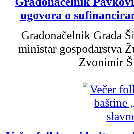
Gradonačelnik Pavković 
ugovora o sufinancira
Gradonačelnik Grada Ši
ministar gospodarstva 
Zvonimir Šir