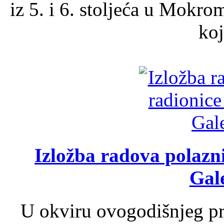
iz 5. i 6. stoljeća u Mokro
koj
Izložba radova polazn
Gale
U okviru ovogodišnjeg pr