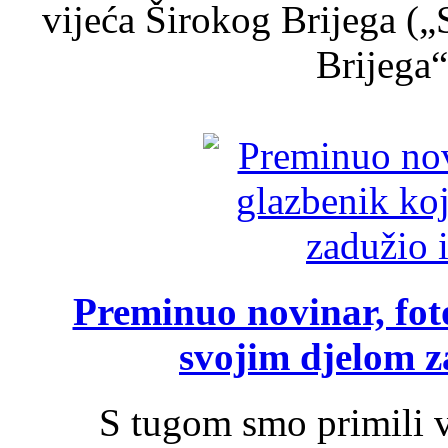
vijeća Širokog Brijega (
Brijega“,
Preminuo novinar, foto
svojim djelom za
S tugom smo primili v