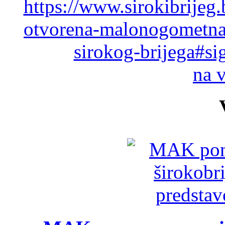
https://www.sirokibrijeg
otvorena-malonogometna-
sirokog-brijega#s
na 