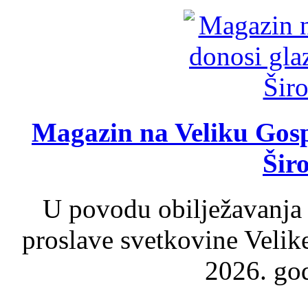
Magazin na Veliku Gosp
Šir
U povodu obilježavanja
proslave svetkovine Velik
2026. god