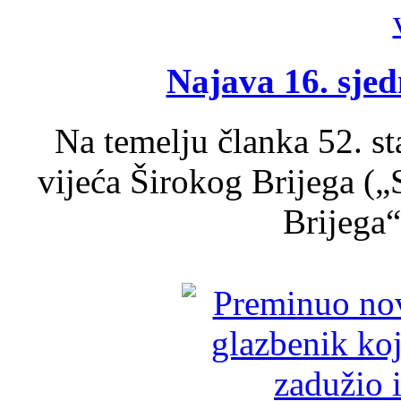
Najava 16. sjed
Na temelju članka 52. s
vijeća Širokog Brijega (
Brijega“,