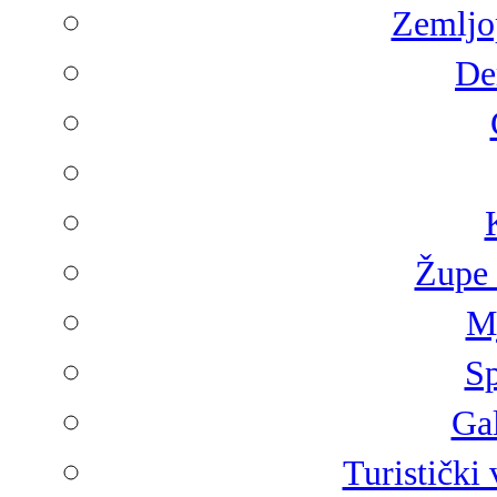
Zemljop
De
Župe 
Mj
Sp
Gal
Turistički 