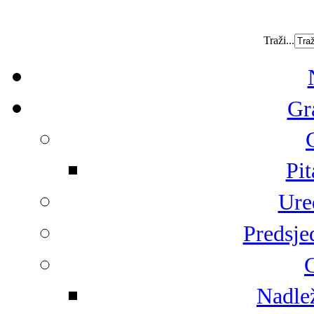
Traži...
Gr
Pit
Ure
Predsje
G
Nadlež