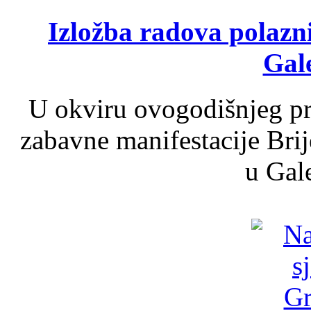
Izložba radova polazn
Gale
U okviru ovogodišnjeg pr
zabavne manifestacije Brij
u Gale