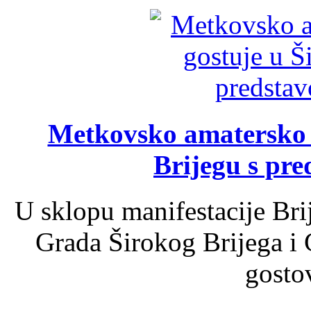
Metkovsko amatersko k
Brijegu s pr
U sklopu manifestacije Bri
Grada Širokog Brijega i 
gosto