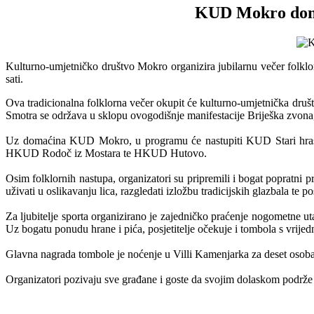
KUD Mokro domać
Kulturno-umjetničko društvo Mokro organizira jubilarnu večer folklo
sati.
Ova tradicionalna folklorna večer okupit će kulturno-umjetnička društv
Smotra se održava u sklopu ovogodišnje manifestacije Briješka zvona, k
Uz domaćina KUD Mokro, u programu će nastupiti KUD Stari hrast
HKUD Rodoč iz Mostara te HKUD Hutovo.
Osim folklornih nastupa, organizatori su pripremili i bogat popratni pr
uživati u oslikavanju lica, razgledati izložbu tradicijskih glazbala te po
Za ljubitelje sporta organizirano je zajedničko praćenje nogometne 
Uz bogatu ponudu hrane i pića, posjetitelje očekuje i tombola s vrij
Glavna nagrada tombole je noćenje u Villi Kamenjarka za deset osoba
Organizatori pozivaju sve građane i goste da svojim dolaskom podrže o