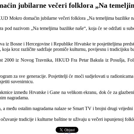
in jubilarne večeri folklora „Na temeljim
ra pod nazivom „Na temeljima bazilike naše“, koja će se održati u su
a iz Bosne i Hercegovine i Republike Hrvatske te posjetiteljima predsta
oja kroz različite sadržaje promiče kulturnu, povijesnu i tradicijsku ba
 2000 iz Novog Travnika, HKUD Fra Petar Bakula iz Posušja, Folkl
ogram za sve generacije. Posjetitelji će moći sudjelovati u radionicama o
sjetiti suvenirnicu.
utakmice između Hrvatske i Gane na velikom ekranu, dok će za glazbeni
ednim nagradama.
, a među ostalim nagradama nalaze se Smart TV i brojni drugi vrijedni 
čuvanje tradicije i kulturne baštine te uživaju u večeri ispunjenoj fo