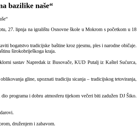
a bazilike naše“
botu, 27. lipnja na igralištu Osnovne škole u Mokrom s početkom u 18
viti bogatstvo tradicijske baštine kroz pjesmu, ples i narodne običaje.
štinu širokobriješkoga kraja.
orni sastav Napredak iz Busovače, KUD Putalj iz Kaštel Sućurca,
blikovanja gline, upoznati tradiciju sicanja – tradicijskog tetoviranja,
 dio programa i dobru atmosferu tijekom večeri biti zadužen DJ Šiko.
darovi.
lklorom, druženjem i zabavom.