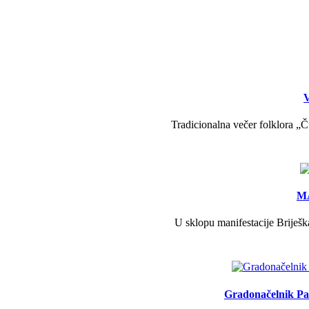
V
Tradicionalna večer folklora „Č
MA
U sklopu manifestacije Briješk
Gradonačelnik Pav