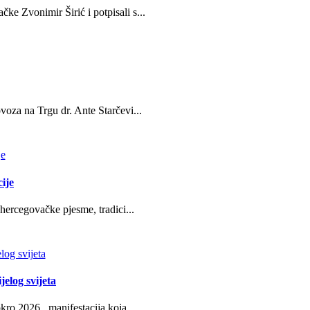
e Zvonimir Širić i potpisali s...
oza na Trgu dr. Ante Starčevi...
ije
hercegovačke pjesme, tradici...
jelog svijeta
ro 2026., manifestacija koja ...