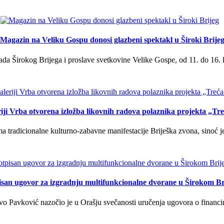
Magazin na Veliku Gospu donosi glazbeni spektakl u Široki Brije
a Širokog Brijega i proslave svetkovine Velike Gospe, od 11. do 16. 
iji Vrba otvorena izložba likovnih radova polaznika projekta „Tr
tradicionalne kulturno-zabavne manifestacije Briješka zvona, sinoć je 
isan ugovor za izgradnju multifunkcionalne dvorane u Širokom Br
o Pavković nazočio je u Orašju svečanosti uručenja ugovora o financi