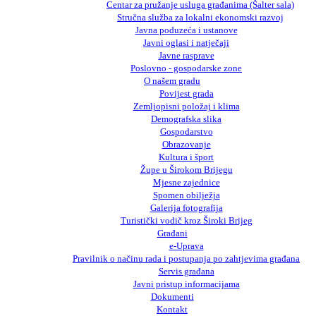
Centar za pružanje usluga građanima (Šalter sala)
Stručna služba za lokalni ekonomski razvoj
Javna poduzeća i ustanove
Javni oglasi i natječaji
Javne rasprave
Poslovno - gospodarske zone
O našem gradu
Povijest grada
Zemljopisni položaj i klima
Demografska slika
Gospodarstvo
Obrazovanje
Kultura i šport
Župe u Širokom Brijegu
Mjesne zajednice
Spomen obilježja
Galerija fotografija
Turistički vodič kroz Široki Brijeg
Građani
e-Uprava
Pravilnik o načinu rada i postupanja po zahtjevima građana
Servis građana
Javni pristup informacijama
Dokumenti
Kontakt