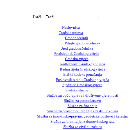
Traži...
Naslovnica
Gradska uprava
Gradonačelnik
Pitajte gradonačelnika
Ured gradonačelnika
Predsjednik Gradskog vijeća
Gradsko vijeće
Nadležnosti Gradskog vijeća
Radna tijela Gradskog vijeća
Etički kodeks ponašanja
Poslovnik o radu Gradskog vijeća
Sjednice Gradskog vijeća
Gradske službe
Služba za opću upravu i društvene djelatnosti
Služba za gospodarstvo
Služba za financije
Služba za prostorno uređenje i zaštitu okoliša
Služba za imovinsko-pravne, geodetske poslove i katastar
Služba za branitelje iz domovinskog rata
Služba za civilnu zaštitu