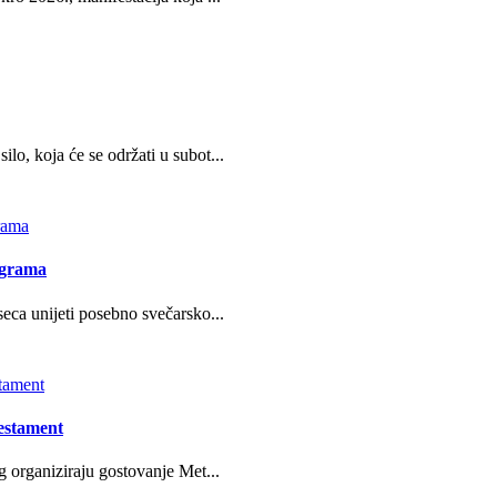
o, koja će se održati u subot...
ograma
eca unijeti posebno svečarsko...
estament
g organiziraju gostovanje Met...