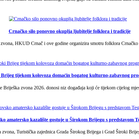
Crnačko silo ponovno okuplja ljubitelje folklora i tradicije
 zvona, HKUD Crnač i ove godine organizira smotru folklora Crnačko sil
i Brijeg tijekom kolovoza domaćin bogatog kulturno-zabavnog pr
 Briješka zvona 2026. donosi niz događaja koji će tijekom cijelog mjes
ko amatersko kazalište gostuje u Širokom Brijegu s predstavom T
 zvona, Turistička zajednica Grada Širokog Brijega i Grad Široki Brije