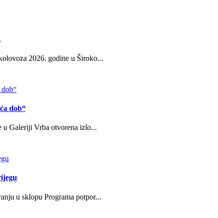
g
kolovoza 2026. godine u Široko...
eća dob“
u Galeriji Vrba otvorena izlo...
ijegu
ranju u sklopu Programa potpor...