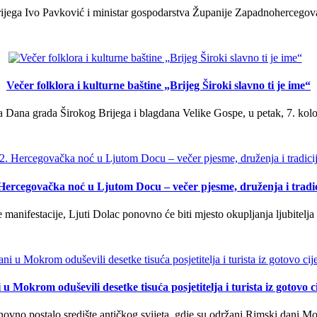
ega Ivo Pavković i ministar gospodarstva Županije Zapadnohercegovačk
Večer folklora i kulturne baštine „Brijeg Široki slavno ti je ime“
 Dana grada Širokog Brijega i blagdana Velike Gospe, u petak, 7. kolov
 Hercegovačka noć u Ljutom Docu – večer pjesme, druženja i tradic
manifestacije, Ljuti Dolac ponovno će biti mjesto okupljanja ljubitelja 
u Mokrom oduševili desetke tisuća posjetitelja i turista iz gotovo ci
vno postalo središte antičkog svijeta, gdje su održani Rimski dani Mok