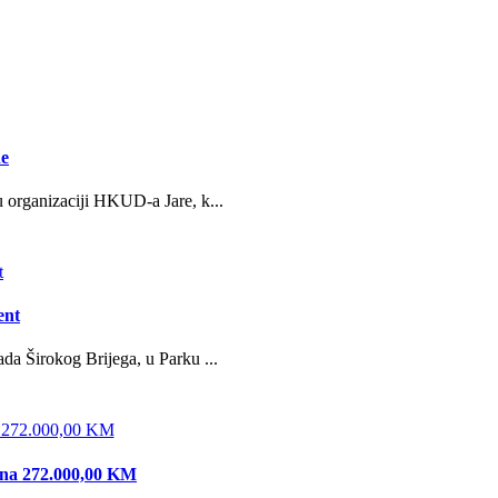
ne
u organizaciji HKUD-a Jare, k...
ent
da Širokog Brijega, u Parku ...
edna 272.000,00 KM