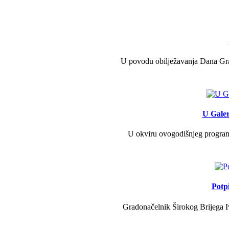
U povodu obilježavanja Dana Grad
U Galer
U okviru ovogodišnjeg programa 
Potp
Gradonačelnik Širokog Brijega Iv