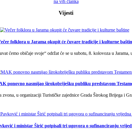
na vrh članka
Vijesti
ečer folklora u Jarama okupit će čuvare tradicije i kulturne bašti
uvat ćemo običaje svoje“ održat će se u subotu, 8. kolovoza u Jarama, 
K ponovno nasmijao širokobriješku publiku predstavom Testam
a zvona, u organizaciji Turističke zajednice Grada Širokog Brijega i Gra
ković i ministar Širić potpisali tri ugovora o sufinanciranju vrij