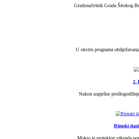
Gradonačelnik Grada Širokog Brij
U okviru programa obilježavanja
2.
Nakon uspješne prošlogodišnje 
Rimski dani 
Mokro je proteklog vikenda pono