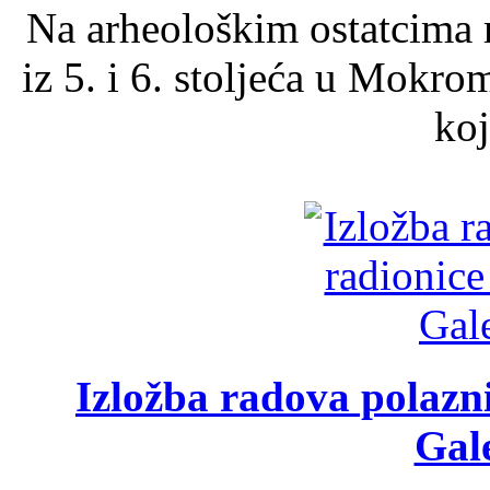
Na arheološkim ostatcima 
iz 5. i 6. stoljeća u Mokro
koj
Izložba radova polazn
Gale