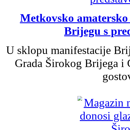
Metkovsko amatersko k
Brijegu s pr
U sklopu manifestacije Bri
Grada Širokog Brijega i 
gosto