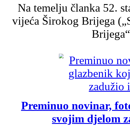
Na temelju članka 52. s
vijeća Širokog Brijega (
Brijega“,
Preminuo novinar, foto
svojim djelom za