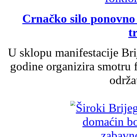
Crnačko silo ponovno o
t
U sklopu manifestacije Br
godine organizira smotru f
održat