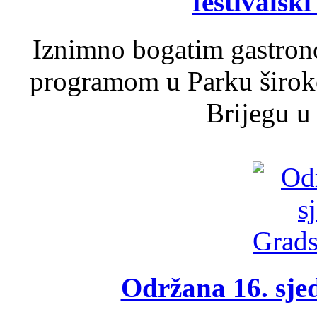
festivalski
Iznimno bogatim gastron
programom u Parku široko
Brijegu u 
Održana 16. sje