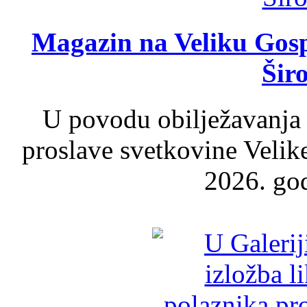
Magazin na Veliku Gosp
Šir
U povodu obilježavanja
proslave svetkovine Velik
2026. god