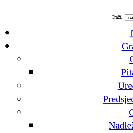
Traži...
Gr
Pit
Ure
Predsje
G
Nadlež