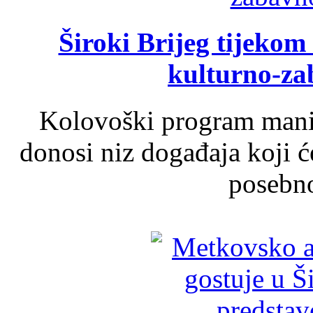
Široki Brijeg tijeko
kulturno-z
Kolovoški program manif
donosi niz događaja koji ć
posebno