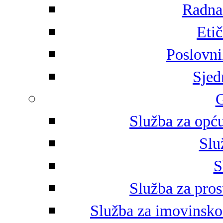
Radna 
Eti
Poslovni
Sjed
G
Služba za opću
Slu
S
Služba za pros
Služba za imovinsko-