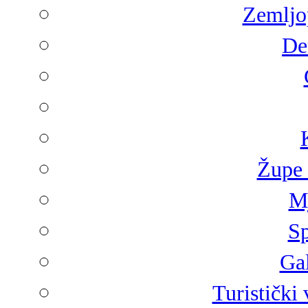
Zemljop
De
Župe 
Mj
Sp
Gal
Turistički 