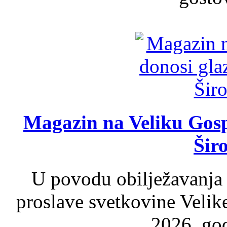
Magazin na Veliku Gosp
Šir
U povodu obilježavanja
proslave svetkovine Velik
2026. god