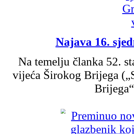
Najava 16. sjed
Na temelju članka 52. s
vijeća Širokog Brijega (
Brijega“,