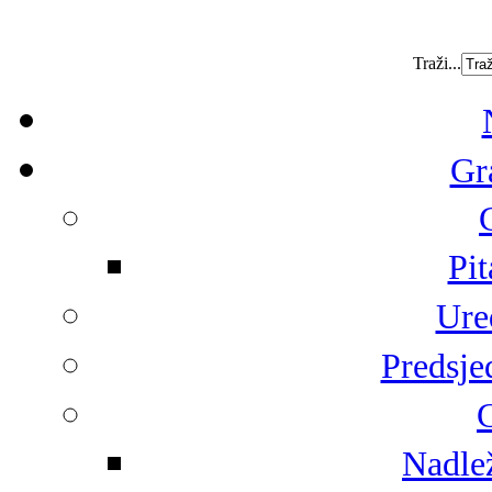
Traži...
Gr
Pit
Ure
Predsje
G
Nadlež