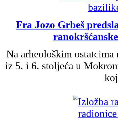
Fra Jozo Grbeš predsla
ranokršćanske
Na arheološkim ostatcima 
iz 5. i 6. stoljeća u Mokro
koj