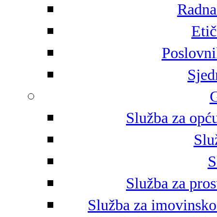
Radna 
Eti
Poslovni
Sjed
G
Služba za opću
Slu
S
Služba za pros
Služba za imovinsko-