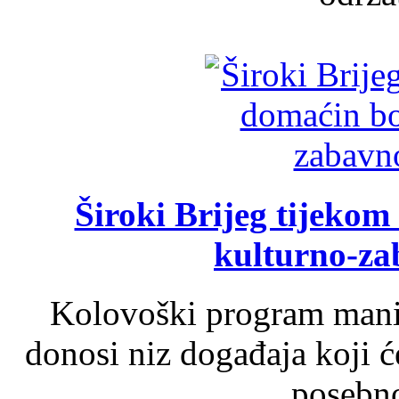
Široki Brijeg tijeko
kulturno-z
Kolovoški program manif
donosi niz događaja koji ć
posebno