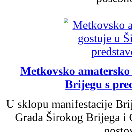
Metkovsko amatersko k
Brijegu s pr
U sklopu manifestacije Bri
Grada Širokog Brijega i 
gosto