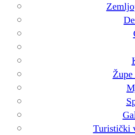
Zemljop
De
Župe 
Mj
Sp
Gal
Turistički 