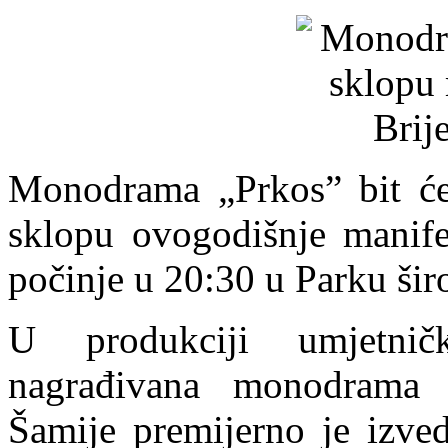
Monodrama „Prkos” bit će 
sklopu ovogodišnje manife
počinje u 20:30 u Parku širo
U produkciji umjetnič
nagrađivana monodrama 
Šamije premijerno je izve