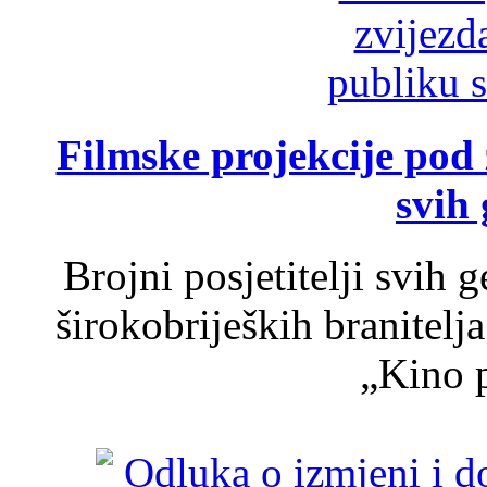
Filmske projekcije pod
svih 
Brojni posjetitelji svih 
širokobrijeških branitel
„Kino p