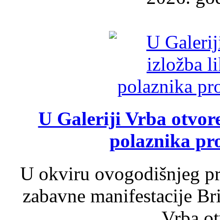
U Galeriji Vrba otvor
polaznika pr
U okviru ovogodišnjeg pr
zabavne manifestacije Bri
Vrba ot