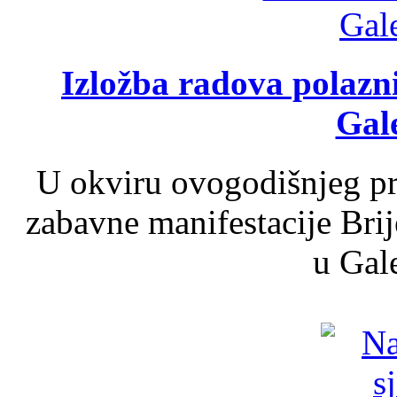
Izložba radova polazn
Gale
U okviru ovogodišnjeg pr
zabavne manifestacije Brij
u Gale