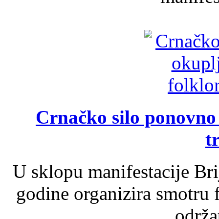
Crnačko silo ponovno o
t
U sklopu manifestacije Br
godine organizira smotru f
održat