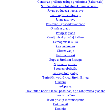
Centar za pružanje usluga građanima (Šalter sala)
Stručna služba za lokalni ekonomski razvoj
Javna poduzeća i ustanove
Javni oglasi i natječaji
Javne rasprave
Poslovno - gospodarske zone
O našem gradu
Povijest grada
Zemljopisni položaj i klima
Demografska slika
Gospodarstvo
Obrazovanje
Kultura i šport
Župe u Širokom Brijegu
Mjesne zajednice
Spomen obilježja
Galerija fotografija
Turistički vodič kroz Široki Brijeg
Građani
e-Uprava
Pravilnik o načinu rada i postupanja po zahtjevima građana
Servis građana
Javni pristup informacijama
Dokumenti
Kontakt