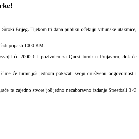
rke!
N Široki Brijeg. Tijekom tri dana publiku očekuju vrhunske utakmice,
čadi pripasti 1000 KM.
 osvojit će 2000 € i pozivnicu za Quest turnir u Prnjavoru, dok će
 čime će turnir još jednom pokazati svoju društvenu odgovornost i
igrače te zajedno stvore još jedno nezaboravno izdanje Streetball 3×3