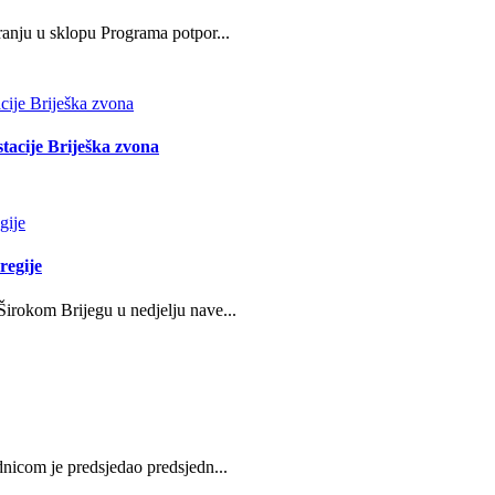
ranju u sklopu Programa potpor...
stacije Briješka zvona
regije
irokom Brijegu u nedjelju nave...
nicom je predsjedao predsjedn...