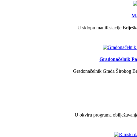
MA
U sklopu manifestacije Briješk
Gradonačelnik Pav
Gradonačelnik Grada Širokog Brij
U okviru programa obilježavanja