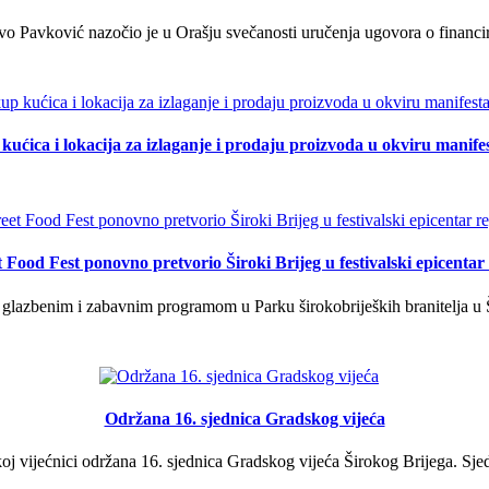
o Pavković nazočio je u Orašju svečanosti uručenja ugovora o financi
kućica i lokacija za izlaganje i prodaju proizvoda u okviru manife
t Food Fest ponovno pretvorio Široki Brijeg u festivalski epicentar 
lazbenim i zabavnim programom u Parku širokobrijeških branitelja u Š
Održana 16. sjednica Gradskog vijeća
j vijećnici održana 16. sjednica Gradskog vijeća Širokog Brijega. Sjed