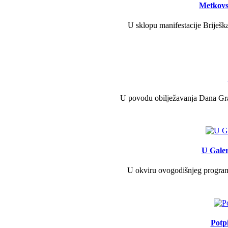
Metkovs
U sklopu manifestacije Briješka
U povodu obilježavanja Dana Grad
U Galer
U okviru ovogodišnjeg programa 
Potp