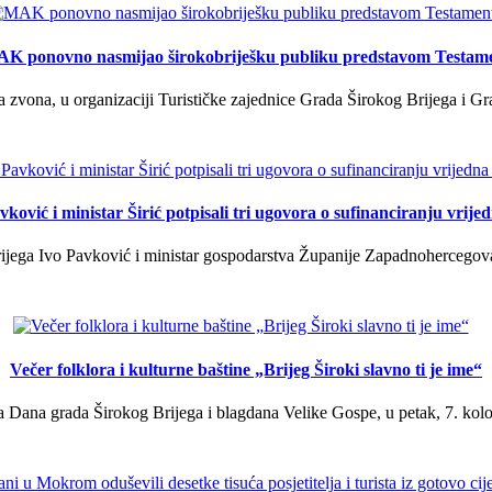
K ponovno nasmijao širokobriješku publiku predstavom Testam
a zvona, u organizaciji Turističke zajednice Grada Širokog Brijega i Gra
ković i ministar Širić potpisali tri ugovora o sufinanciranju vrij
ega Ivo Pavković i ministar gospodarstva Županije Zapadnohercegovačk
Večer folklora i kulturne baštine „Brijeg Široki slavno ti je ime“
 Dana grada Širokog Brijega i blagdana Velike Gospe, u petak, 7. kolov