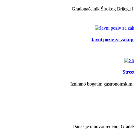
Gradonačelnik Širokog Brijega Iv
Javni poziv za zakup 
Stree
Iznimno bogatim gastronomskim, g
Danas je u novouređenoj Gradsko