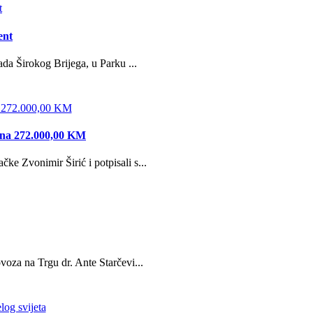
ent
da Širokog Brijega, u Parku ...
edna 272.000,00 KM
e Zvonimir Širić i potpisali s...
oza na Trgu dr. Ante Starčevi...