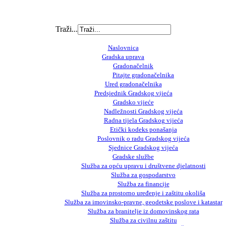
Traži...
Naslovnica
Gradska uprava
Gradonačelnik
Pitajte gradonačelnika
Ured gradonačelnika
Predsjednik Gradskog vijeća
Gradsko vijeće
Nadležnosti Gradskog vijeća
Radna tijela Gradskog vijeća
Etički kodeks ponašanja
Poslovnik o radu Gradskog vijeća
Sjednice Gradskog vijeća
Gradske službe
Služba za opću upravu i društvene djelatnosti
Služba za gospodarstvo
Služba za financije
Služba za prostorno uređenje i zaštitu okoliša
Služba za imovinsko-pravne, geodetske poslove i katastar
Služba za branitelje iz domovinskog rata
Služba za civilnu zaštitu