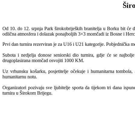
Šir
Od 10. do 12. srpnja Park širokobrijeških branitelja u Borku bit će
odlična atmosfera i dolazak ponajboljih 3×3 momčadi iz Bosne i Herce
Prvi dan turnira rezerviran je za U16 i U21 kategorije. Pobjedničk
Subota i nedjelja donose seniorski dio turnira, gdje će se najbol
drugoplasirana momčad osvojiti 1000 KM.
Uz vrhunsku košarku, posjetitelje očekuje i humanitarna tombola,
humanitarnu notu.
Organizatori pozivaju sve ljubitelje sporta da tijekom tri dana ispu
turnira u Širokom Brijegu.