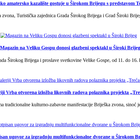
ko amatersko kazalište gostuje u Širokom Brijegu s predstavom T
 zvona, Turistička zajednica Grada Širokog Brijega i Grad Široki Brije
Magazin na Veliku Gospu donosi glazbeni spektakl u Široki Brije
a Širokog Brijega i proslave svetkovine Velike Gospe, od 11. do 16. 
iji Vrba otvorena izložba likovnih radova polaznika projekta „Tr
tradicionalne kulturno-zabavne manifestacije Briješka zvona, sinoć je 
isan ugovor za izgradnju multifunkcionalne dvorane u Širokom Br