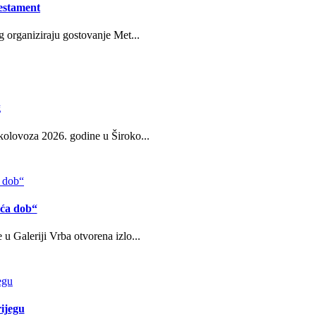
estament
g organiziraju gostovanje Met...
g
kolovoza 2026. godine u Široko...
eća dob“
u Galeriji Vrba otvorena izlo...
ijegu