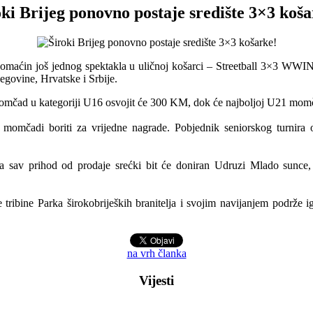
oki Brijeg ponovno postaje središte 3×3 koša
 domaćin još jednog spektakla u uličnoj košarci – Streetball 3×3 WWI
govine, Hrvatske i Srbije.
a momčad u kategoriji U16 osvojit će 300 KM, dok će najboljoj U21 mom
je momčadi boriti za vrijedne nagrade. Pobjednik seniorskog turnira
 a sav prihod od prodaje srećki bit će doniran Udruzi Mlado sunce,
ne tribine Parka širokobrijeških branitelja i svojim navijanjem podrže 
na vrh članka
Vijesti