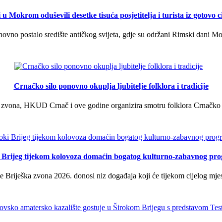
u Mokrom oduševili desetke tisuća posjetitelja i turista iz gotovo ci
vno postalo središte antičkog svijeta, gdje su održani Rimski dani Mok
Crnačko silo ponovno okuplja ljubitelje folklora i tradicije
 zvona, HKUD Crnač i ove godine organizira smotru folklora Crnačko sil
i Brijeg tijekom kolovoza domaćin bogatog kulturno-zabavnog pr
 Briješka zvona 2026. donosi niz događaja koji će tijekom cijelog mjes