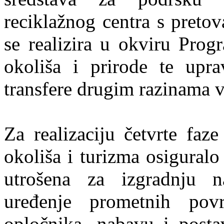
reciklažnog centra s preto
se realizira u okviru Prog
okoliša i prirode te upra
transfere drugim razinama v
Za realizaciju četvrte faz
okoliša i turizma osigural
utrošena za izgradnju na
uređenje prometnih povr
opločnika, nabavu i posta