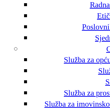
Radna 
Eti
Poslovni
Sjed
G
Služba za opću
Slu
S
Služba za pros
Služba za imovinsko-