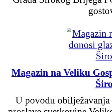
gosto
Magazin na Veliku Gosp
Šir
U povodu obilježavanja
proslave svetkovine Velik