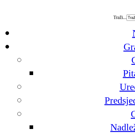
Traži...
Gr
Pit
Ure
Predsje
G
Nadlež