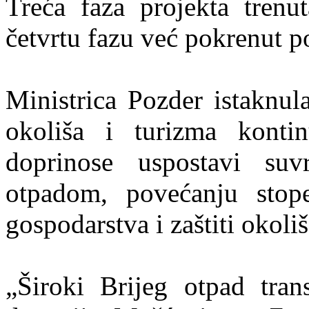
Treća faza projekta trenu
četvrtu fazu već pokrenut p
Ministrica Pozder istaknul
okoliša i turizma kontin
doprinose uspostavi suv
otpadom, povećanju stope
gospodarstva i zaštiti okoliš
„Široki Brijeg otpad tran