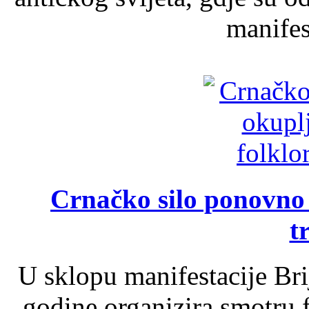
manifest
Crnačko silo ponovno o
t
U sklopu manifestacije Br
godine organizira smotru f