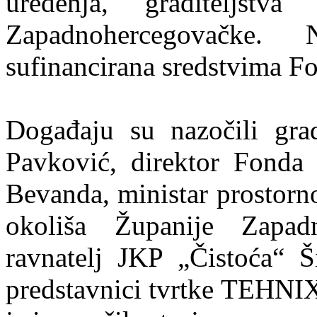
uređenja, graditeljstv
Zapadnohercegovačke.
sufinancirana sredstvima F
Događaju su nazočili gra
Pavković, direktor Fonda 
Bevanda, ministar prostornog
okoliša Županije Zapad
ravnatelj JKP „Čistoća“ Š
predstavnici tvrtke TEHNIX