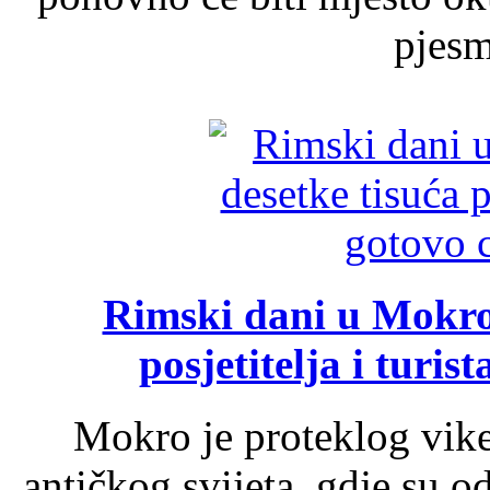
pjesme
Rimski dani u Mokrom
posjetitelja i turist
Mokro je proteklog vik
antičkog svijeta, gdje su 