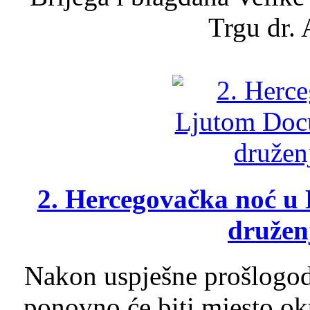
Trgu dr. 
2. Hercegovačka noć u 
druženj
Nakon uspješne prošlogodi
ponovno će biti mjesto ok