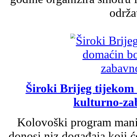
održat
Široki Brijeg tijeko
kulturno-z
Kolovoški program manif
donosi niz događaja koji ć