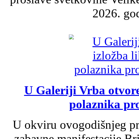
2026. god
U Galeriji Vrba otvor
polaznika pr
U okviru ovogodišnjeg pr
zabavne manifestacije Bri