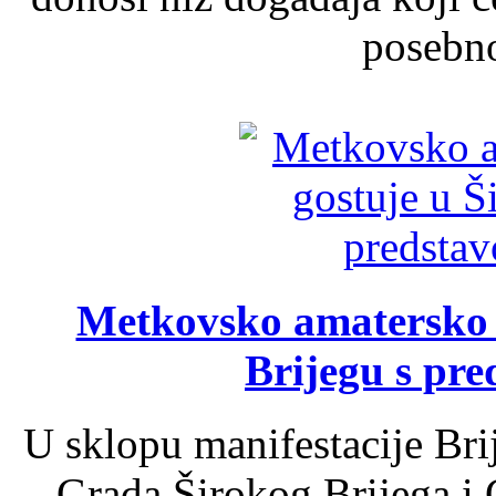
posebno
Metkovsko amatersko k
Brijegu s pr
U sklopu manifestacije Bri
Grada Širokog Brijega i 