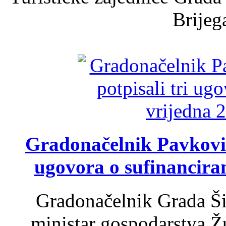
Brijega
Gradonačelnik Pavković 
ugovora o sufinancira
Gradonačelnik Grada Ši
ministar gospodarstva 