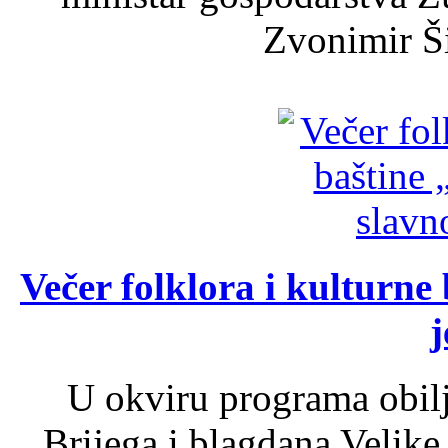
Zvonimir Šir
Večer folklora i kulturne 
j
U okviru programa obil
Brijega i blagdana Velike