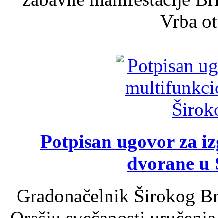
Vrba ot
Potpisan ugovor za i
dvorane u 
Gradonačelnik Širokog Br
Orašju svečanosti uručenja