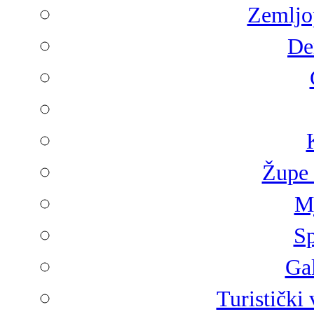
Zemljop
De
Župe 
Mj
Sp
Gal
Turistički 