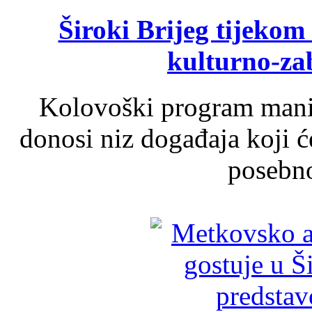
Široki Brijeg tijeko
kulturno-z
Kolovoški program manif
donosi niz događaja koji ć
posebno