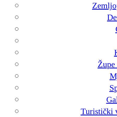
Zemljop
De
Župe 
Mj
Sp
Gal
Turistički 