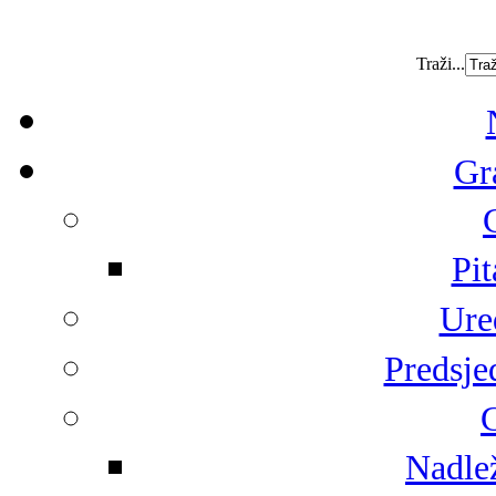
Traži...
Gr
Pit
Ure
Predsje
G
Nadlež