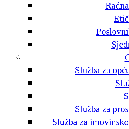
Radna 
Eti
Poslovni
Sjed
G
Služba za opću
Slu
S
Služba za pros
Služba za imovinsko-