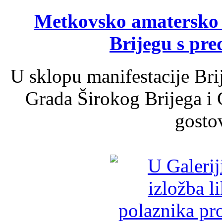
Metkovsko amatersko k
Brijegu s pr
U sklopu manifestacije Bri
Grada Širokog Brijega i 
gosto