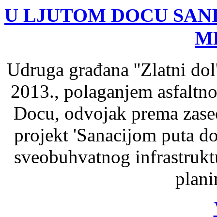
U LJUTOM DOCU SANI
M
Udruga građana ''Zlatni dol
2013., polaganjem asfaltn
Docu, odvojak prema zaseo
projekt 'Sanacijom puta do 
sveobuhvatnog infrastrukt
plani