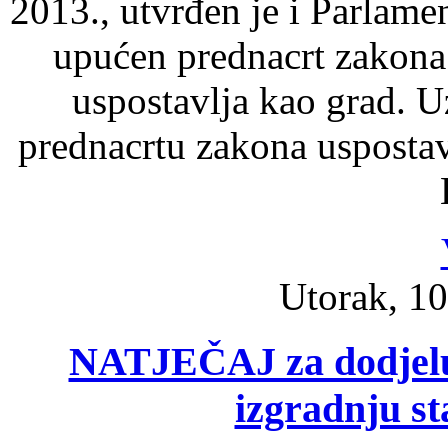
2013., utvrđen je i Parlam
upućen prednacrt zakona
uspostavlja kao grad. 
prednacrtu zakona uspostavl
Utorak, 10
NATJEČAJ za dodjelu 
izgradnju s