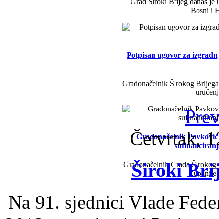
Grad Široki Brijeg danas je 
Bosni i H
Potpisan ugovor za izgradn
Gradonačelnik Širokog Brijega 
uručenj
Prev
Četvrtak, 1
Gradonačelnik Pavković i 
sufinanciran
Široki Bri
Gradonačelnik Grada Širokog B
Županije
Na 91. sjednici Vlade Fede