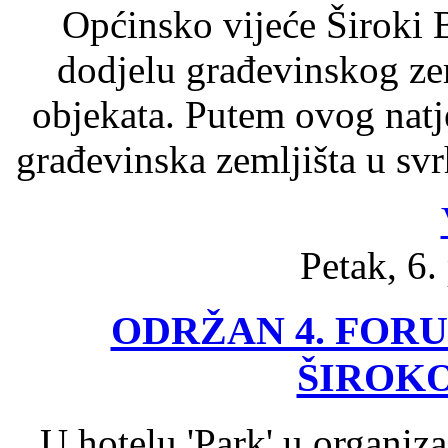
Općinsko vijeće Široki
dodjelu građevinskog ze
objekata. Putem ovog natje
građevinska zemljišta u sv
Petak, 6.
ODRŽAN 4. FOR
ŠIROK
U hotelu 'Park' u organizac