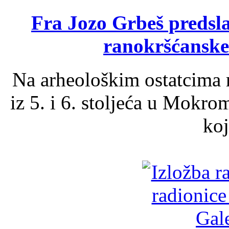
Fra Jozo Grbeš predsla
ranokršćanske
Na arheološkim ostatcima 
iz 5. i 6. stoljeća u Mokro
koj