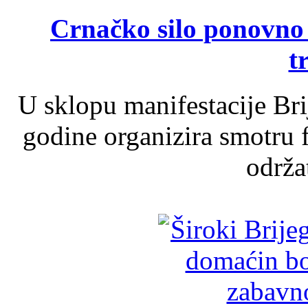
Crnačko silo ponovno o
t
U sklopu manifestacije Br
godine organizira smotru f
održat