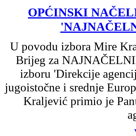
OPĆINSKI NAČEL
'NAJNAČELNI
U povodu izbora Mire Kra
Brijeg za NAJNAČELNIK
izboru 'Direkcije agenc
jugoistočne i srednje Europ
Kraljević primio je Pa
a