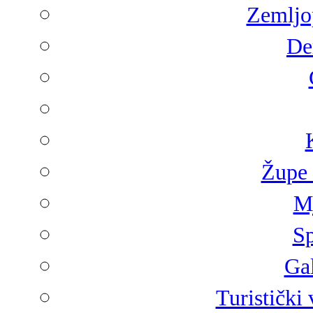
Zemljop
De
Župe 
Mj
Sp
Gal
Turistički 