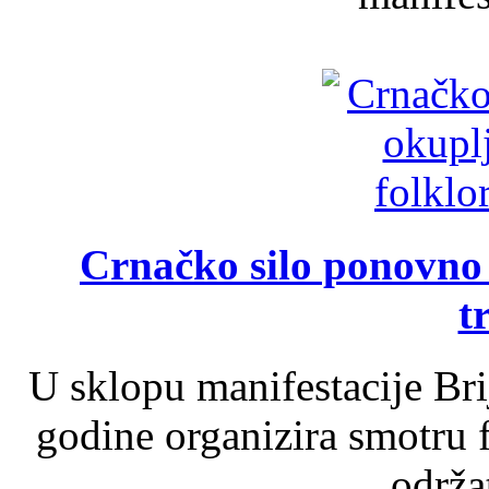
Crnačko silo ponovno o
t
U sklopu manifestacije Br
godine organizira smotru f
održat