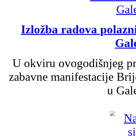
Izložba radova polazn
Gale
U okviru ovogodišnjeg pr
zabavne manifestacije Brij
u Gale