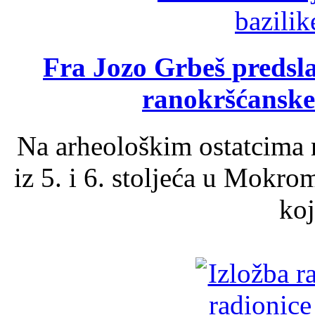
Fra Jozo Grbeš predsla
ranokršćanske
Na arheološkim ostatcima 
iz 5. i 6. stoljeća u Mokro
koj