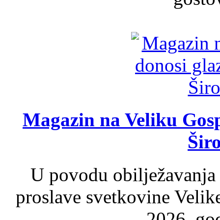
Magazin na Veliku Gosp
Šir
U povodu obilježavanja
proslave svetkovine Velik
2026. god