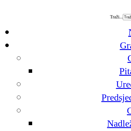
Traži...
Gr
Pit
Ure
Predsje
G
Nadlež