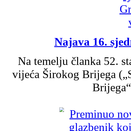
Najava 16. sjed
Na temelju članka 52. s
vijeća Širokog Brijega (
Brijega“,