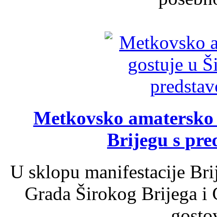
Metkovsko amatersko k
Brijegu s pr
U sklopu manifestacije Bri
Grada Širokog Brijega i 
gosto