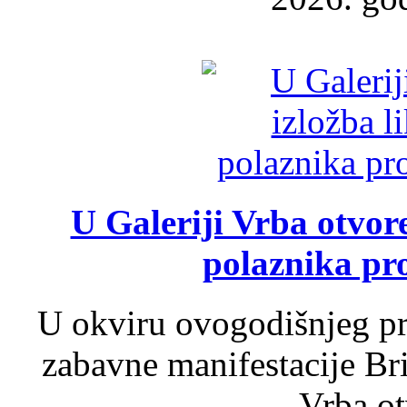
U Galeriji Vrba otvor
polaznika pr
U okviru ovogodišnjeg pr
zabavne manifestacije Bri
Vrba ot