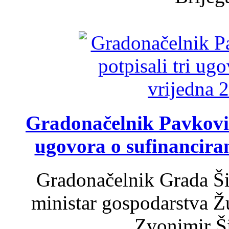
Gradonačelnik Pavković 
ugovora o sufinancira
Gradonačelnik Grada Ši
ministar gospodarstva 
Zvonimir Šir