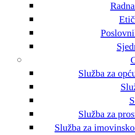
Radna 
Eti
Poslovni
Sjed
G
Služba za opću
Slu
S
Služba za pros
Služba za imovinsko-