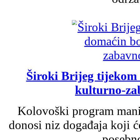
Široki Brijeg tijeko
kulturno-z
Kolovoški program manif
donosi niz događaja koji ć
posebno