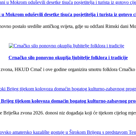
u Mokrom oduševili desetke tisuća posjetitelja i turista iz gotovo ci
vno postalo središte antičkog svijeta, gdje su održani Rimski dani Mok
Crnačko silo ponovno okuplja ljubitelje folklora i tradicije
 zvona, HKUD Crnač i ove godine organizira smotru folklora Crnačko sil
i Brijeg tijekom kolovoza domaćin bogatog kulturno-zabavnog pr
 Briješka zvona 2026. donosi niz događaja koji će tijekom cijelog mjes