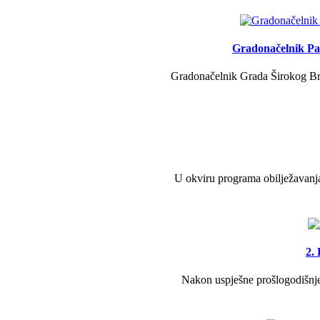
Gradonačelnik Pav
Gradonačelnik Grada Širokog Brij
U okviru programa obilježavanja
2.
Nakon uspješne prošlogodišnje 