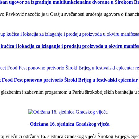
isan ugovor za izgradnju multifunkcionalne dvorane u Širokom Br
o Pavković nazočio je u Orašju svečanosti uručenja ugovora o financi
kućica i lokacija za izlaganje i prodaju proizvoda u okviru manife
t Food Fest ponovno pretvorio Široki Brijeg u festivalski epicentar 
lazbenim i zabavnim programom u Parku širokobrijeških branitelja u Š
Održana 16. sjednica Gradskog vijeća
j vijećnici održana 16. sjednica Gradskog vijeća Širokog Brijega. Sjed