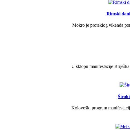
Rimski dani 
Mokro je proteklog vikenda pono
U sklopu manifestacije Briješka
Širok
Kolovoški program manifestacije