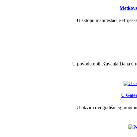
Metkovs
U sklopu manifestacije Briješka
U povodu obilježavanja Dana Grad
U Galer
U okviru ovogodišnjeg programa 