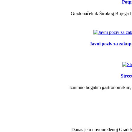
Potp
Gradonačelnik Širokog Brijega Iv
Javni poziv za zakup 
Stree
Iznimno bogatim gastronomskim, g
Danas je u novouređenoj Gradsko