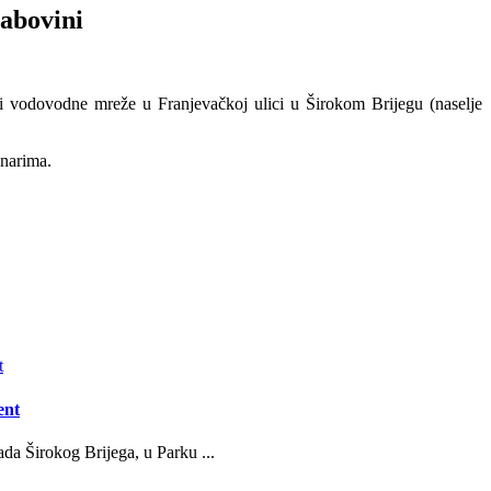
rabovini
iji vodovodne mreže u Franjevačkoj ulici u Širokom Brijegu (naselje
anarima.
ent
da Širokog Brijega, u Parku ...