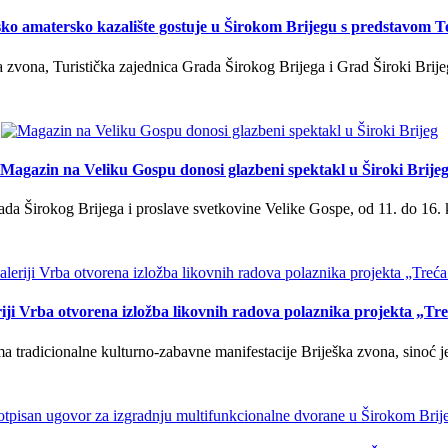
ko amatersko kazalište gostuje u Širokom Brijegu s predstavom T
 zvona, Turistička zajednica Grada Širokog Brijega i Grad Široki Brije
Magazin na Veliku Gospu donosi glazbeni spektakl u Široki Brije
a Širokog Brijega i proslave svetkovine Velike Gospe, od 11. do 16. 
iji Vrba otvorena izložba likovnih radova polaznika projekta „Tr
tradicionalne kulturno-zabavne manifestacije Briješka zvona, sinoć je 