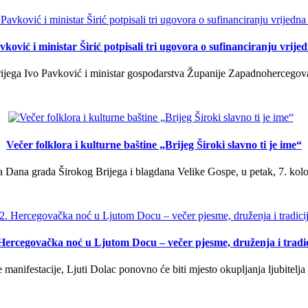
ković i ministar Širić potpisali tri ugovora o sufinanciranju vrij
ega Ivo Pavković i ministar gospodarstva Županije Zapadnohercegovačk
Večer folklora i kulturne baštine „Brijeg Široki slavno ti je ime“
 Dana grada Širokog Brijega i blagdana Velike Gospe, u petak, 7. kolov
 Hercegovačka noć u Ljutom Docu – večer pjesme, druženja i tradic
manifestacije, Ljuti Dolac ponovno će biti mjesto okupljanja ljubitelja 