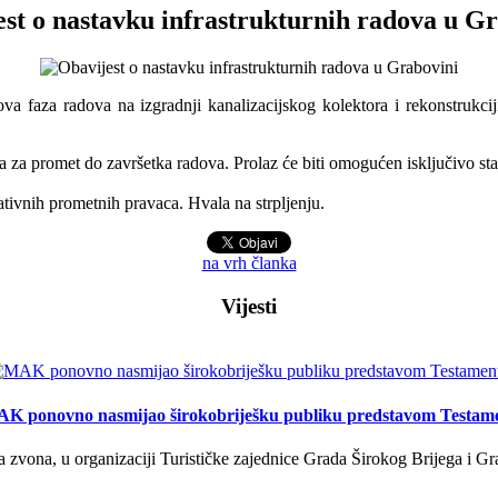
st o nastavku infrastrukturnih radova u G
va faza radova na izgradnji kanalizacijskog kolektora i rekonstrukc
a za promet do završetka radova. Prolaz će biti omogućen isključivo st
tivnih prometnih pravaca. Hvala na strpljenju.
na vrh članka
Vijesti
K ponovno nasmijao širokobriješku publiku predstavom Testam
a zvona, u organizaciji Turističke zajednice Grada Širokog Brijega i Gra