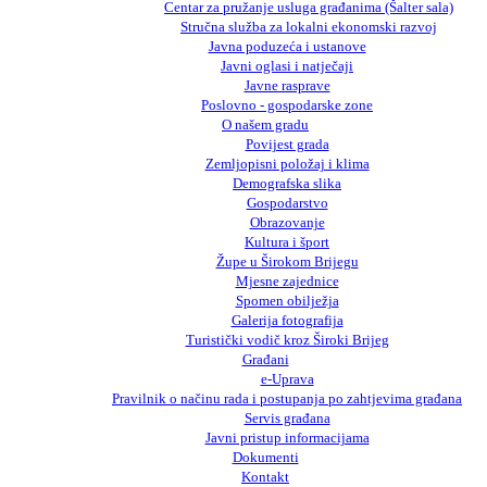
Centar za pružanje usluga građanima (Šalter sala)
Stručna služba za lokalni ekonomski razvoj
Javna poduzeća i ustanove
Javni oglasi i natječaji
Javne rasprave
Poslovno - gospodarske zone
O našem gradu
Povijest grada
Zemljopisni položaj i klima
Demografska slika
Gospodarstvo
Obrazovanje
Kultura i šport
Župe u Širokom Brijegu
Mjesne zajednice
Spomen obilježja
Galerija fotografija
Turistički vodič kroz Široki Brijeg
Građani
e-Uprava
Pravilnik o načinu rada i postupanja po zahtjevima građana
Servis građana
Javni pristup informacijama
Dokumenti
Kontakt