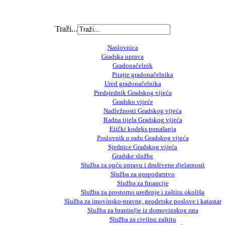
Traži...
Naslovnica
Gradska uprava
Gradonačelnik
Pitajte gradonačelnika
Ured gradonačelnika
Predsjednik Gradskog vijeća
Gradsko vijeće
Nadležnosti Gradskog vijeća
Radna tijela Gradskog vijeća
Etički kodeks ponašanja
Poslovnik o radu Gradskog vijeća
Sjednice Gradskog vijeća
Gradske službe
Služba za opću upravu i društvene djelatnosti
Služba za gospodarstvo
Služba za financije
Služba za prostorno uređenje i zaštitu okoliša
Služba za imovinsko-pravne, geodetske poslove i katastar
Služba za branitelje iz domovinskog rata
Služba za civilnu zaštitu