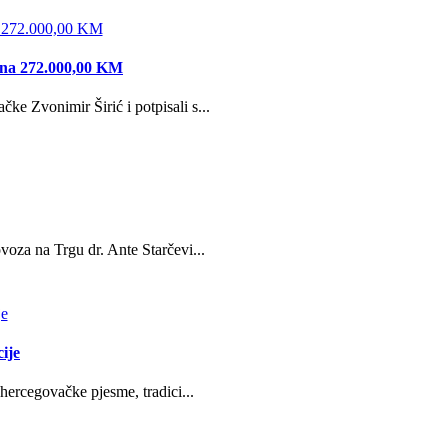
edna 272.000,00 KM
e Zvonimir Širić i potpisali s...
oza na Trgu dr. Ante Starčevi...
ije
hercegovačke pjesme, tradici...