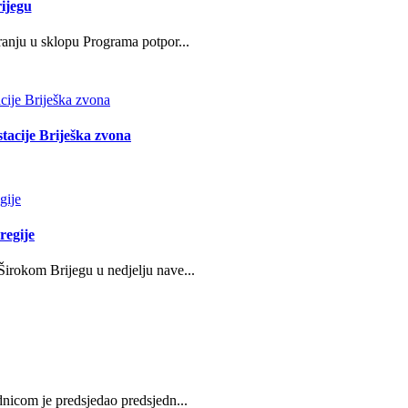
ijegu
ranju u sklopu Programa potpor...
stacije Briješka zvona
regije
irokom Brijegu u nedjelju nave...
nicom je predsjedao predsjedn...