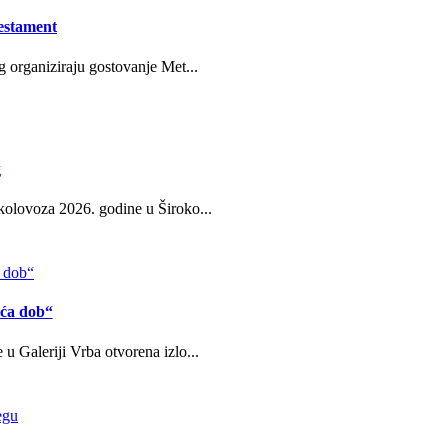
estament
g organiziraju gostovanje Met...
g
kolovoza 2026. godine u Široko...
eća dob“
u Galeriji Vrba otvorena izlo...