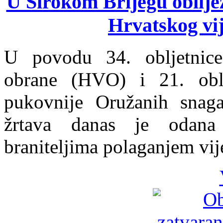
U Širokom Brijegu obiljež
Hrvatskog vi
U povodu 34. obljetnice
obrane (HVO) i 21. oblje
pukovnije Oružanih snaga
žrtava danas je odana
braniteljima polaganjem vij