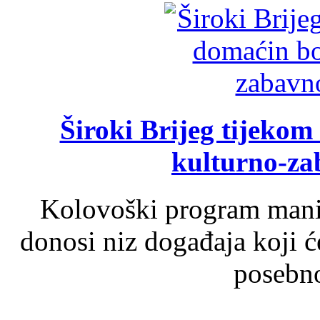
Široki Brijeg tijeko
kulturno-z
Kolovoški program manif
donosi niz događaja koji ć
posebno