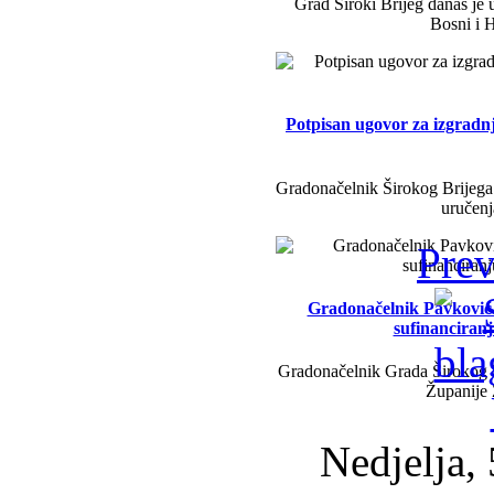
Grad Široki Brijeg danas je 
Bosni i H
Potpisan ugovor za izgradn
Gradonačelnik Širokog Brijega 
uručenj
Prev
Gradonačelnik Pavković i 
sufinanciran
Gradonačelnik Grada Širokog B
Županije
Nedjelja, 