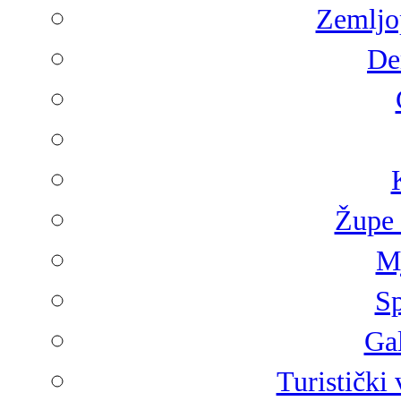
Zemljop
De
Župe 
Mj
Sp
Gal
Turistički 