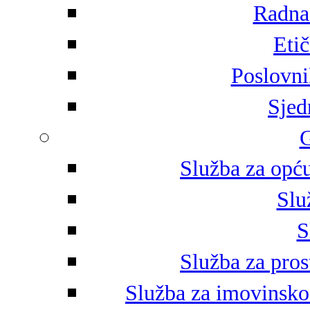
Radna 
Eti
Poslovni
Sjed
G
Služba za opću
Slu
S
Služba za pros
Služba za imovinsko-