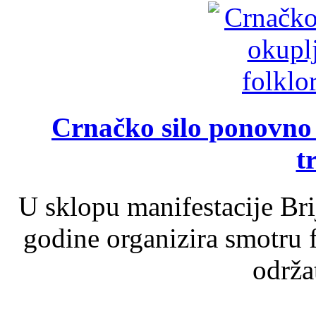
Crnačko silo ponovno o
t
U sklopu manifestacije Br
godine organizira smotru f
održat