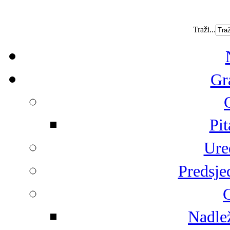
Traži...
Gr
Pit
Ure
Predsje
G
Nadlež