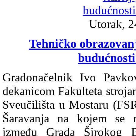
Utorak, 2
Tehničko obrazovanj
budućnosti
Gradonačelnik Ivo Pavkov
dekanicom Fakulteta strojar
Sveučilišta u Mostaru (FS
Šaravanja na kojem se r
između Grada Širokog B