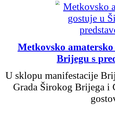
Metkovsko amatersko k
Brijegu s pr
U sklopu manifestacije Bri
Grada Širokog Brijega i 
gosto