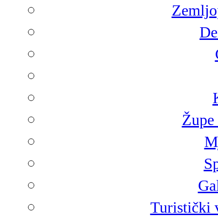
Zemljop
De
Župe 
Mj
Sp
Gal
Turistički 