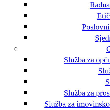
Radna 
Eti
Poslovni
Sjed
G
Služba za opću
Slu
S
Služba za pros
Služba za imovinsko-