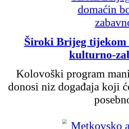
Široki Brijeg tijeko
kulturno-z
Kolovoški program manif
donosi niz događaja koji ć
posebno