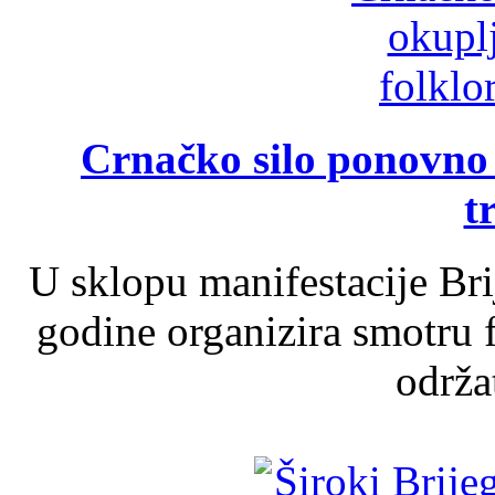
Crnačko silo ponovno o
t
U sklopu manifestacije Br
godine organizira smotru f
održat