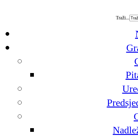
Traži...
Gr
Pit
Ure
Predsje
G
Nadlež