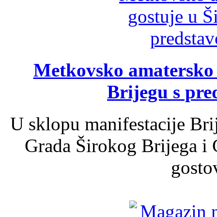
Metkovsko amatersko k
Brijegu s pr
U sklopu manifestacije Bri
Grada Širokog Brijega i 
gosto