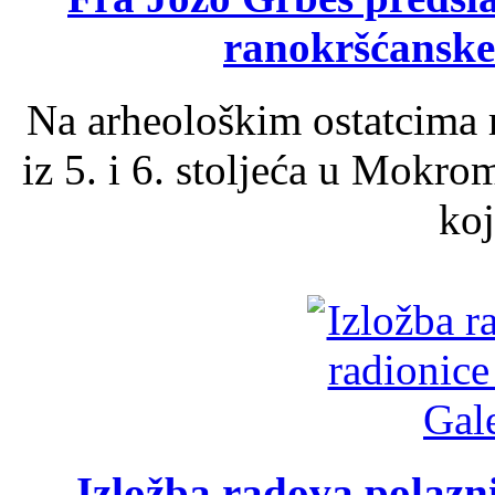
ranokršćanske
Na arheološkim ostatcima 
iz 5. i 6. stoljeća u Mokro
koj
Izložba radova polazn