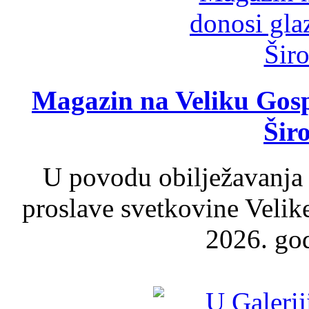
Magazin na Veliku Gosp
Šir
U povodu obilježavanja
proslave svetkovine Velik
2026. god