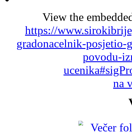
View the embedded 
https://www.sirokibrij
gradonacelnik-posjetio-g
povodu-iz
ucenika#sigPr
na 