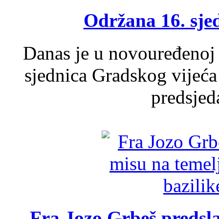
Održana 16. sje
Danas je u novouređenoj 
sjednica Gradskog vijeća
predsjed
Fra Jozo Grbeš predsla