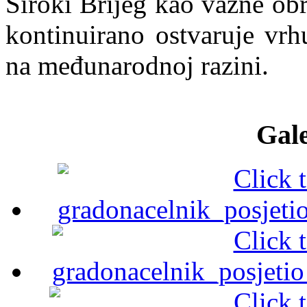
Široki Brijeg kao važne obr
kontinuirano ostvaruje vrh
na međunarodnoj razini.
Gale