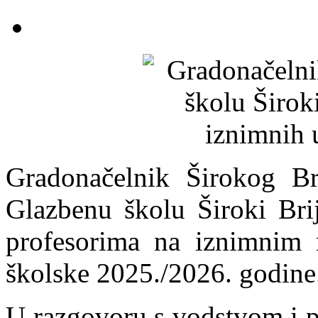
Gradonačelnik Širokog Br
Glazbenu školu Široki Brij
profesorima na iznimnim r
školske 2025./2026. godine
U razgovoru s vodstvom i p