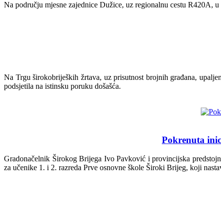
Na području mjesne zajednice Dužice, uz regionalnu cestu R420A, u ti
Na Trgu širokobrijeških žrtava, uz prisutnost brojnih građana, upaljena
podsjetila na istinsku poruku došašća.
Pokrenuta ini
Gradonačelnik Širokog Brijega Ivo Pavković i provincijska predstojni
za učenike 1. i 2. razreda Prve osnovne škole Široki Brijeg, koji nas