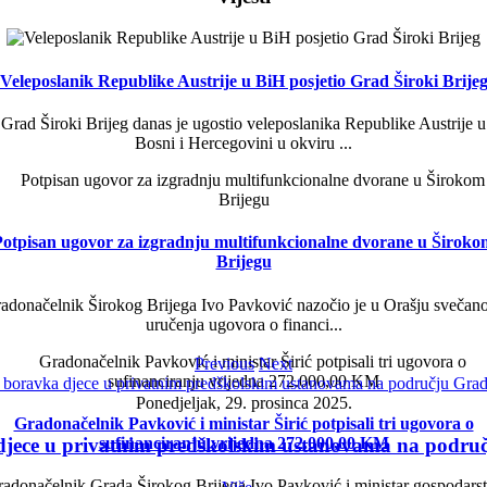
Veleposlanik Republike Austrije u BiH posjetio Grad Široki Brije
Grad Široki Brijeg danas je ugostio veleposlanika Republike Austrije u
Bosni i Hercegovini u okviru ...
Potpisan ugovor za izgradnju multifunkcionalne dvorane u Široko
Brijegu
adonačelnik Širokog Brijega Ivo Pavković nazočio je u Orašju svečano
uručenja ugovora o financi...
Previous
Next
Ponedjeljak, 29. prosinca 2025.
Gradonačelnik Pavković i ministar Širić potpisali tri ugovora o
sufinanciranju vrijedna 272.000,00 KM
 djece u privatnim predškolskim ustanovama na područ
adonačelnik Grada Širokog Brijega Ivo Pavković i ministar gospodars