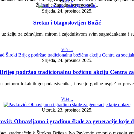
Više...
Županije Zapadnohercegovačk...
Srijeda, 24. prosinca 2025.
Sretan i blagoslovljen Božić
u uz želju za zdravljem, mirom i zajedništvom svim sugrađankama i s
Više...
Srijeda, 24. prosinca 2025.
Brijeg podržao tradicionalnu božićnu akciju Centra za 
šnu potporu lokalnih gospodarstvenika, i ove je godine uspješno prove
Više...
Utorak, 23. prosinca 2025.
ović: Obnavljamo i gradimo škole za generacije koje d
ista
, gradonačelnik Širokog Brijega Ivo Pavković govori o razvoju grad