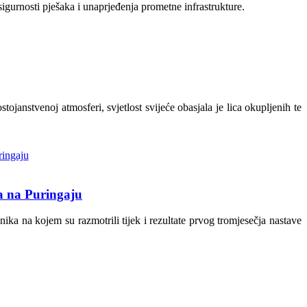
gurnosti pješaka i unaprjeđenja prometne infrastrukture.
tojanstvenoj atmosferi, svjetlost svijeće obasjala je lica okupljenih te
a na Puringaju
ka na kojem su razmotrili tijek i rezultate prvog tromjesečja nastave