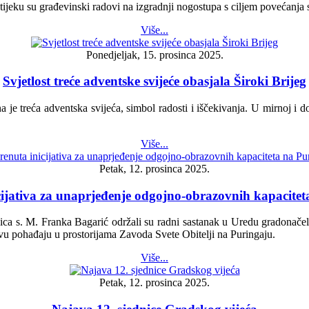
jeku su građevinski radovi na izgradnji nogostupa s ciljem povećanja si
Više...
Ponedjeljak, 15. prosinca 2025.
Svjetlost treće adventske svijeće obasjala Široki Brijeg
 je treća adventska svijeća, simbol radosti i iščekivanja. U mirnoj i dos
Više...
Petak, 12. prosinca 2025.
cijativa za unaprjeđenje odgojno-obrazovnih kapacitet
ca s. M. Franka Bagarić održali su radni sastanak u Uredu gradonačelni
tavu pohađaju u prostorijama Zavoda Svete Obitelji na Puringaju.
Više...
Petak, 12. prosinca 2025.