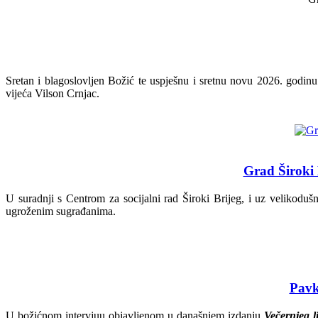
Sretan i blagoslovljen Božić te uspješnu i sretnu novu 2026. godin
vijeća Vilson Crnjac.
Grad Široki 
U suradnji s Centrom za socijalni rad Široki Brijeg, i uz velikodu
ugroženim sugrađanima.
Pavk
U božićnom intervjuu objavljenom u današnjem izdanju
Večernjeg l