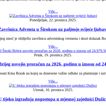
Više...
Ponedjeljak, 22. prosinca 2025.
Završnica Adventa u Širokom uz paljenje svijeće ljubav
rijeg sinoć je obilježio završnicu adventskog vremena i skori dolazak B
Više...
Petak, 19. prosinca 2025.
Brijeg usvojio proračun za 2026. godinu u iznosu od 
vorani Kina Borak na kojoj su donesene važne odluke za planiranje i ra
Više...
Utorak, 16. prosinca 2025.
U tijeku izgradnja nogostupa u mjesnoj zajednici Dužic