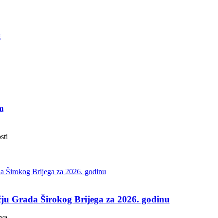
g
m
sti
ju Grada Širokog Brijega za 2026. godinu
tva