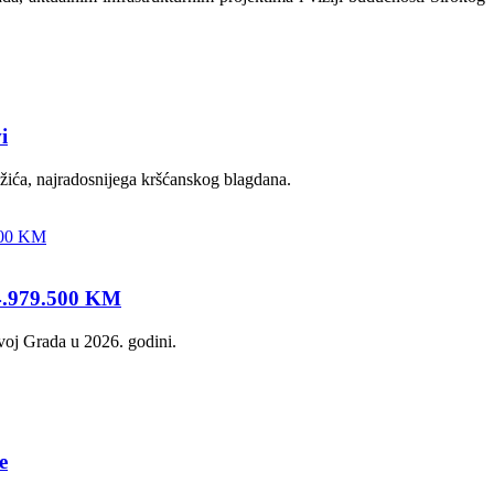
i
ožića, najradosnijega kršćanskog blagdana.
24.979.500 KM
zvoj Grada u 2026. godini.
e