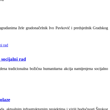
ugrađanima žele gradonačelnik I
vo Pavković i predsjednik Gradskog
socijalni rad
dena tradicionalna božićna humanitarna akcija namijenjena socijalno
olaze
a, aktualnim infrastrukturnim projektima i viziji budućnosti Širokog