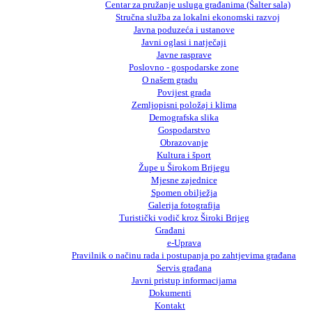
Centar za pružanje usluga građanima (Šalter sala)
Stručna služba za lokalni ekonomski razvoj
Javna poduzeća i ustanove
Javni oglasi i natječaji
Javne rasprave
Poslovno - gospodarske zone
O našem gradu
Povijest grada
Zemljopisni položaj i klima
Demografska slika
Gospodarstvo
Obrazovanje
Kultura i šport
Župe u Širokom Brijegu
Mjesne zajednice
Spomen obilježja
Galerija fotografija
Turistički vodič kroz Široki Brijeg
Građani
e-Uprava
Pravilnik o načinu rada i postupanja po zahtjevima građana
Servis građana
Javni pristup informacijama
Dokumenti
Kontakt