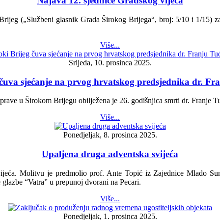
Najava 12. sjednice Gradskog vijeća
rijeg („Službeni glasnik Grada Širokog Brijega“, broj: 5/10 i 1/15) z
Više...
Srijeda, 10. prosinca 2025.
 čuva sjećanje na prvog hrvatskog predsjednika dr. 
rave u Širokom Brijegu obilježena je 26. godišnjica smrti dr. Franje
Više...
Ponedjeljak, 8. prosinca 2025.
Upaljena druga adventska svijeća
vijeća. Molitvu je predmolio prof. Ante Topić iz Zajednice Mlado Sun
glazbe “Vatra” u prepunoj dvorani na Pecari.
Više...
Ponedjeljak, 1. prosinca 2025.