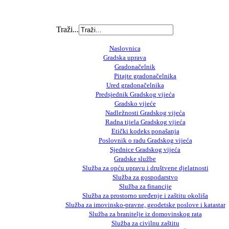
Traži...
Naslovnica
Gradska uprava
Gradonačelnik
Pitajte gradonačelnika
Ured gradonačelnika
Predsjednik Gradskog vijeća
Gradsko vijeće
Nadležnosti Gradskog vijeća
Radna tijela Gradskog vijeća
Etički kodeks ponašanja
Poslovnik o radu Gradskog vijeća
Sjednice Gradskog vijeća
Gradske službe
Služba za opću upravu i društvene djelatnosti
Služba za gospodarstvo
Služba za financije
Služba za prostorno uređenje i zaštitu okoliša
Služba za imovinsko-pravne, geodetske poslove i katastar
Služba za branitelje iz domovinskog rata
Služba za civilnu zaštitu