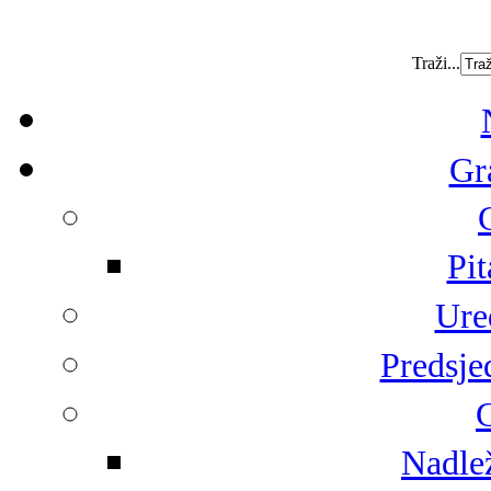
Traži...
Gr
Pit
Ure
Predsje
G
Nadlež