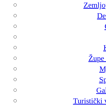
Zemljop
De
Župe 
Mj
Sp
Gal
Turistički 