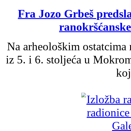
Fra Jozo Grbeš predsla
ranokršćanske
Na arheološkim ostatcima 
iz 5. i 6. stoljeća u Mokro
koj