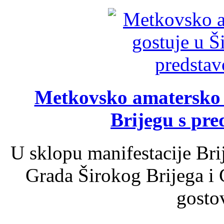
Metkovsko amatersko k
Brijegu s pr
U sklopu manifestacije Bri
Grada Širokog Brijega i 
gosto