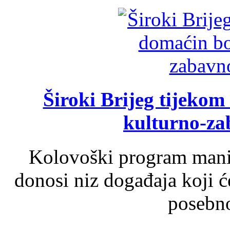
Široki Brijeg tijeko
kulturno-z
Kolovoški program manif
donosi niz događaja koji ć
posebno