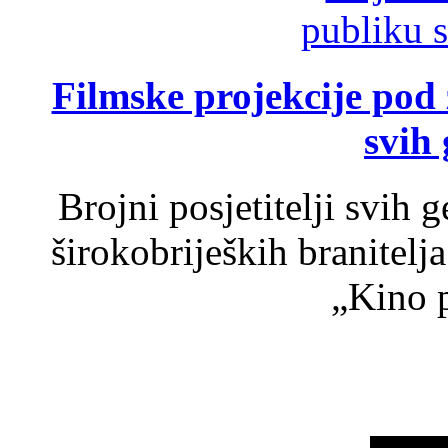
Filmske projekcije pod
svih 
Brojni posjetitelji svih 
širokobrijeških branitel
„Kino p