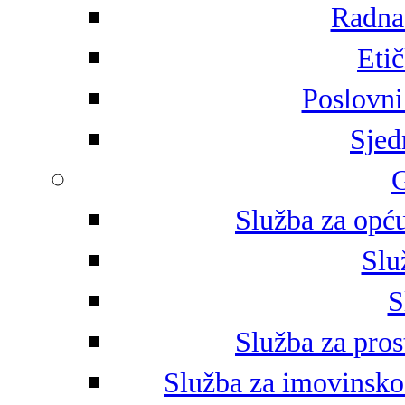
Radna 
Eti
Poslovni
Sjed
G
Služba za opću
Slu
S
Služba za pros
Služba za imovinsko-