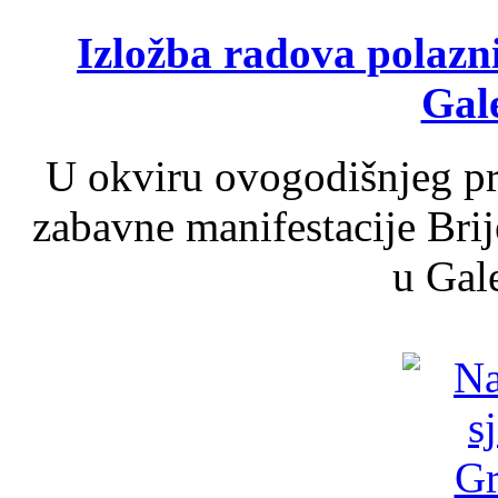
Izložba radova polazn
Gale
U okviru ovogodišnjeg pr
zabavne manifestacije Brij
u Gale