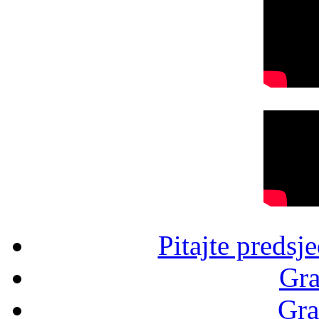
Pitajte predsj
Gra
Gra