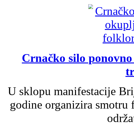
Crnačko silo ponovno o
t
U sklopu manifestacije Br
godine organizira smotru f
održat