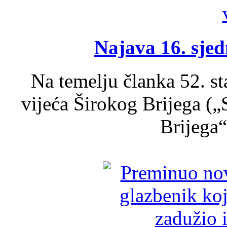
Najava 16. sjed
Na temelju članka 52. s
vijeća Širokog Brijega (
Brijega“,