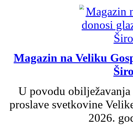
Magazin na Veliku Gosp
Šir
U povodu obilježavanja
proslave svetkovine Velik
2026. god