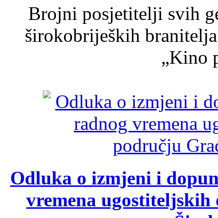
Brojni posjetitelji svih 
širokobrijeških branitel
„Kino p
Odluka o izmjeni i dopu
vremena ugostiteljskih