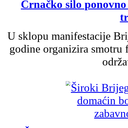
Crnačko silo ponovno o
t
U sklopu manifestacije Br
godine organizira smotru f
održat