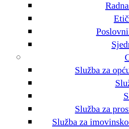
Radna 
Eti
Poslovni
Sjed
G
Služba za opću
Slu
S
Služba za pros
Služba za imovinsko-