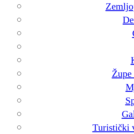
Zemljop
De
Župe 
Mj
Sp
Gal
Turistički 