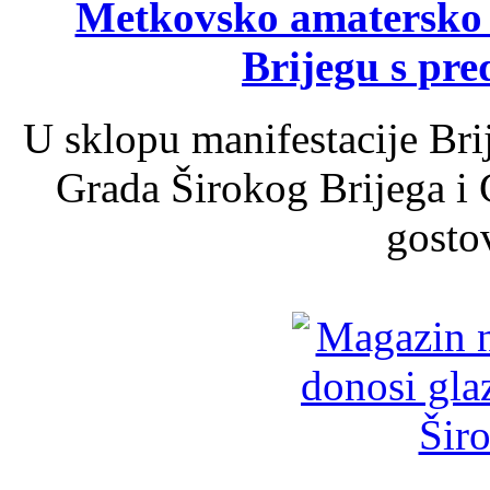
Metkovsko amatersko k
Brijegu s pr
U sklopu manifestacije Bri
Grada Širokog Brijega i 
gosto