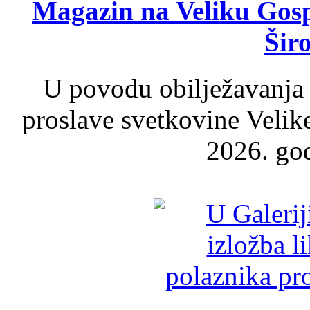
Magazin na Veliku Gosp
Šir
U povodu obilježavanja
proslave svetkovine Velik
2026. god