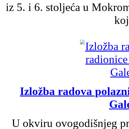
iz 5. i 6. stoljeća u Mokro
koj
Izložba radova polazn
Gale
U okviru ovogodišnjeg pr