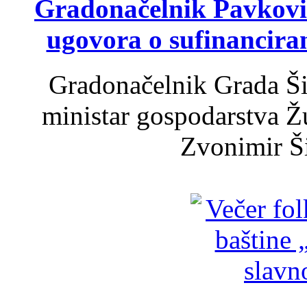
Gradonačelnik Pavković 
ugovora o sufinancira
Gradonačelnik Grada Ši
ministar gospodarstva 
Zvonimir Šir