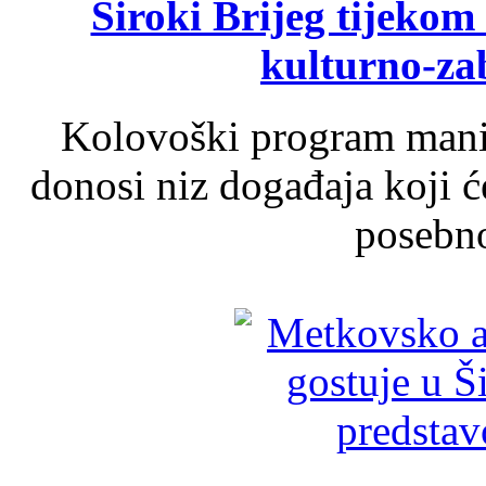
Široki Brijeg tijeko
kulturno-z
Kolovoški program manif
donosi niz događaja koji ć
posebno