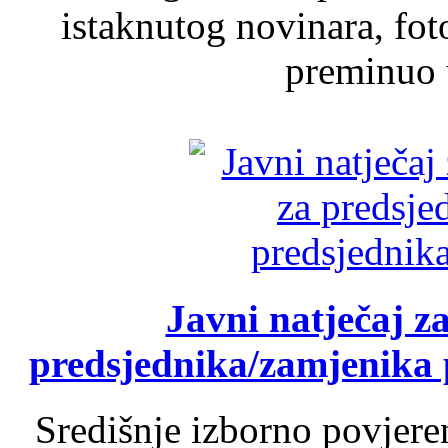
istaknutog novinara, foto
preminuo u
Javni natječaj z
predsjednika/zamjenika 
Središnje izborno povjere