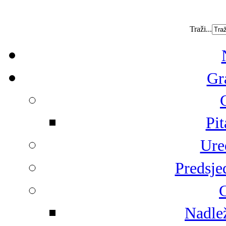
Traži...
Gr
Pit
Ure
Predsje
G
Nadlež