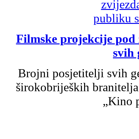
Filmske projekcije pod
svih 
Brojni posjetitelji svih 
širokobrijeških branitel
„Kino p