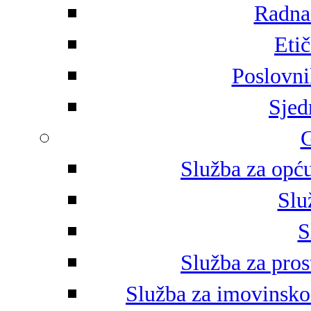
Radna 
Eti
Poslovni
Sjed
G
Služba za opću
Slu
S
Služba za pros
Služba za imovinsko-