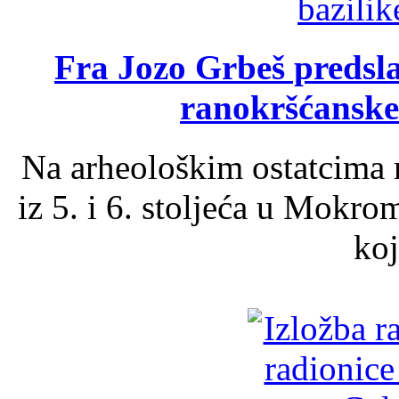
Fra Jozo Grbeš predsla
ranokršćanske
Na arheološkim ostatcima 
iz 5. i 6. stoljeća u Mokro
koj