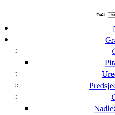
Traži...
Gr
Pit
Ure
Predsje
G
Nadlež