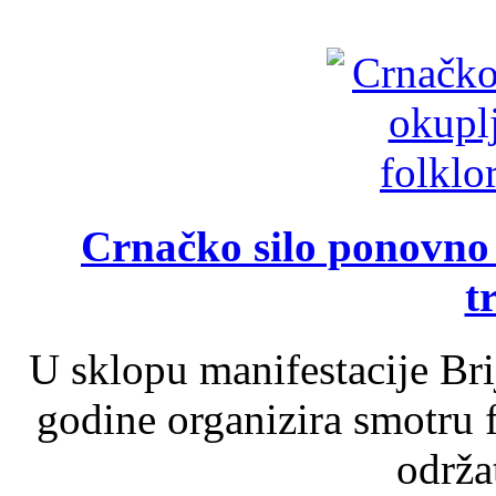
Crnačko silo ponovno o
t
U sklopu manifestacije Br
godine organizira smotru f
održat