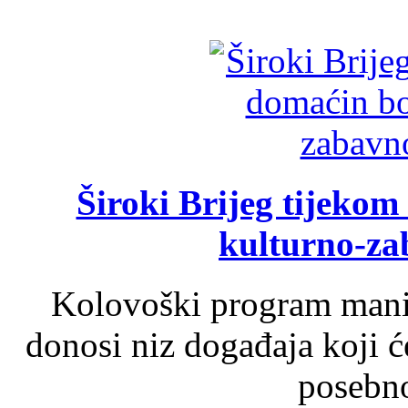
Široki Brijeg tijeko
kulturno-z
Kolovoški program manif
donosi niz događaja koji ć
posebno