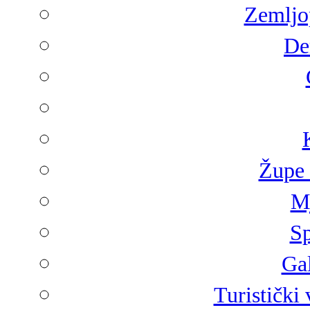
Zemljop
De
Župe 
Mj
Sp
Gal
Turistički 