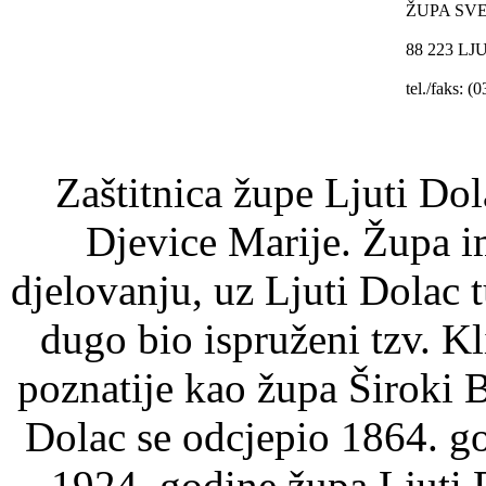
ŽUPA SVE
88 223 LJ
tel./faks: (
Zaštitnica župe Ljuti Do
Djevice Marije. Župa i
djelovanju, uz Ljuti Dolac t
dugo bio ispruženi tzv. Kl
poznatije kao župa Široki 
Dolac se odcjepio 1864. g
1924. godine župa Ljuti D