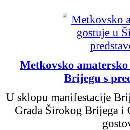
Metkovsko amatersko k
Brijegu s pr
U sklopu manifestacije Bri
Grada Širokog Brijega i 
gosto