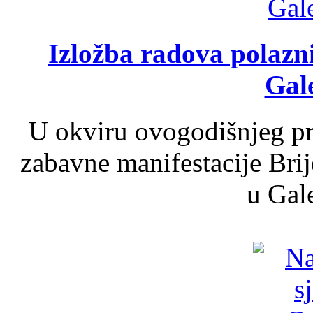
Izložba radova polazn
Gale
U okviru ovogodišnjeg pr
zabavne manifestacije Brij
u Gale