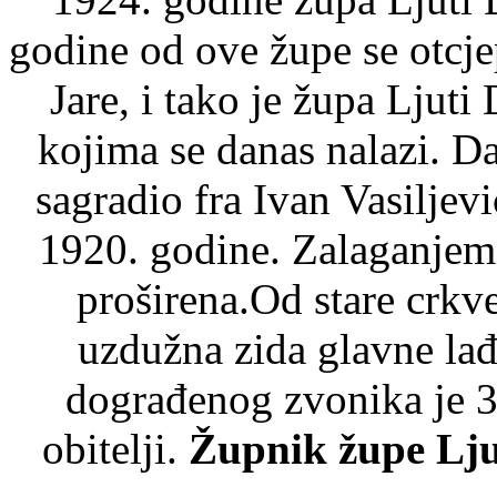
godine od ove župe se otcjep
Jare, i tako je župa Ljut
kojima se danas nalazi. D
sagradio fra Ivan Vasiljev
1920. godine. Zalaganjem
proširena.Od stare crkve
uzdužna zida glavne lađ
dograđenog zvonika je 3
obitelji.
Župnik župe Ljut