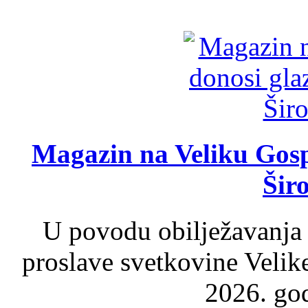
Magazin na Veliku Gosp
Šir
U povodu obilježavanja
proslave svetkovine Velik
2026. god