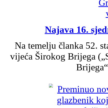
Najava 16. sjed
Na temelju članka 52. s
vijeća Širokog Brijega (
Brijega“,