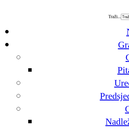
Traži...
Gr
Pit
Ure
Predsje
G
Nadlež