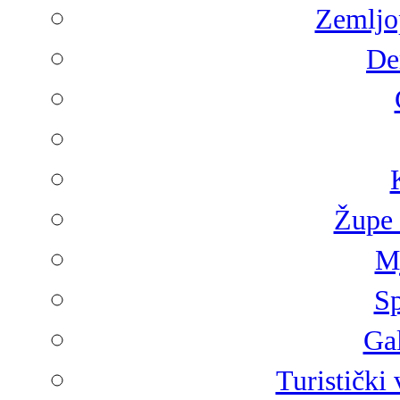
Zemljop
De
Župe 
Mj
Sp
Gal
Turistički 