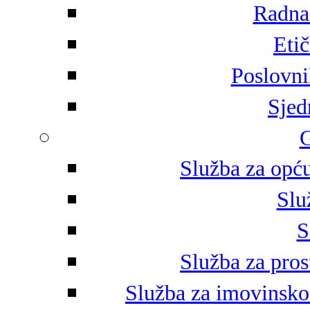
Radna 
Eti
Poslovni
Sjed
G
Služba za opću
Slu
S
Služba za pros
Služba za imovinsko-