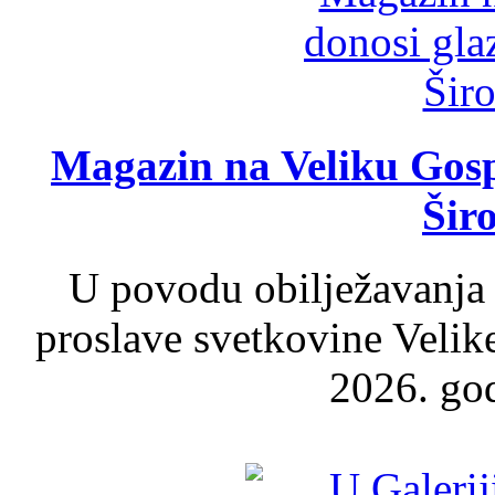
Magazin na Veliku Gosp
Šir
U povodu obilježavanja
proslave svetkovine Velik
2026. god