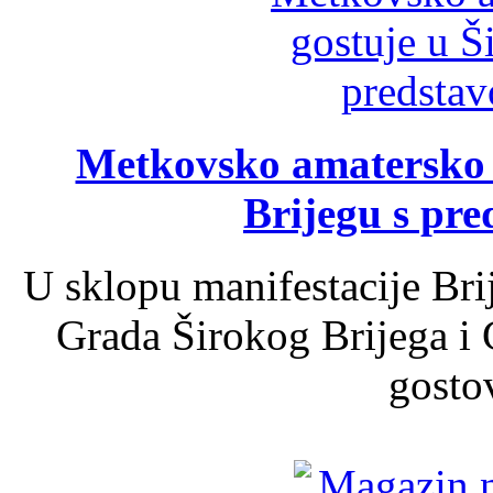
Metkovsko amatersko k
Brijegu s pr
U sklopu manifestacije Bri
Grada Širokog Brijega i 
gosto