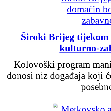
Široki Brijeg tijeko
kulturno-z
Kolovoški program manif
donosi niz događaja koji ć
posebno