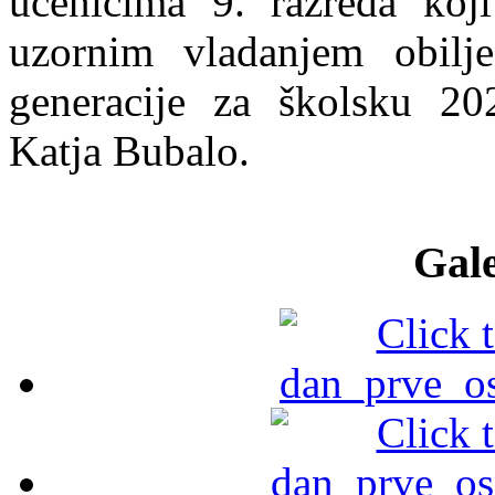
učenicima 9. razreda koj
uzornim vladanjem obilje
generacije za školsku 20
Katja Bubalo.
Gale