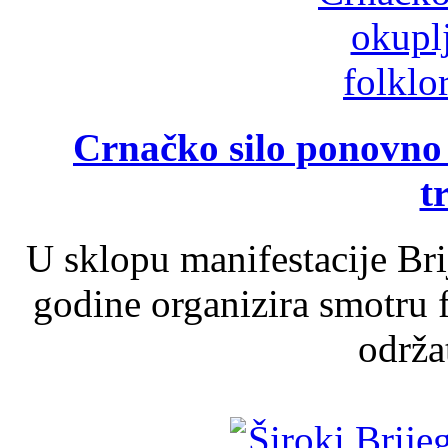
Crnačko silo ponovno o
t
U sklopu manifestacije Br
godine organizira smotru f
održat