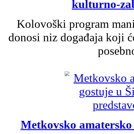
kulturno-z
Kolovoški program manif
donosi niz događaja koji ć
posebno
Metkovsko amatersko k