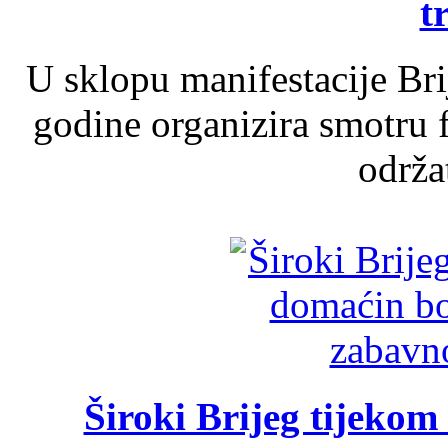
t
U sklopu manifestacije Br
godine organizira smotru f
održat
Široki Brijeg tijeko