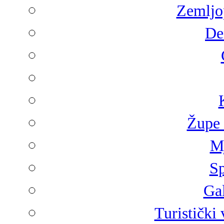
Zemljop
De
Župe 
Mj
Sp
Gal
Turistički 