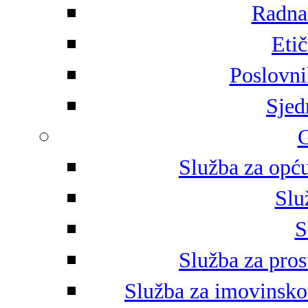
Radna 
Eti
Poslovni
Sjed
G
Služba za opću
Slu
S
Služba za pros
Služba za imovinsko-