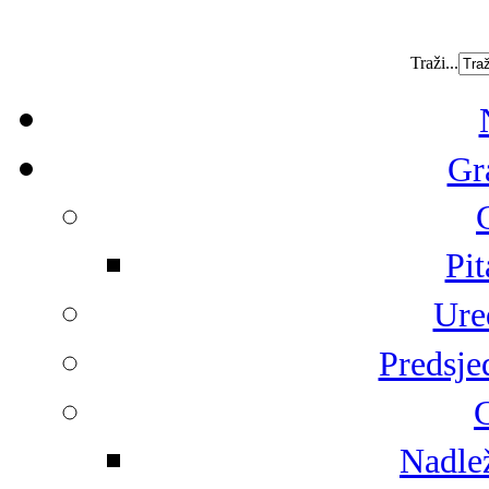
Traži...
Gr
Pit
Ure
Predsje
G
Nadlež