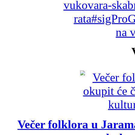
vukovara-skab
rata#sigProG
na 
Večer folklora u Jarama