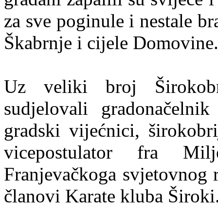
za sve poginule i nestale br
Škabrnje i cijele Domovine
Uz veliki broj Širokobr
sudjelovali gradonačelni
gradski vijećnici, širokobr
vicepostulator fra Mi
Franjevačkoga svjetovnog r
članovi Karate kluba Široki