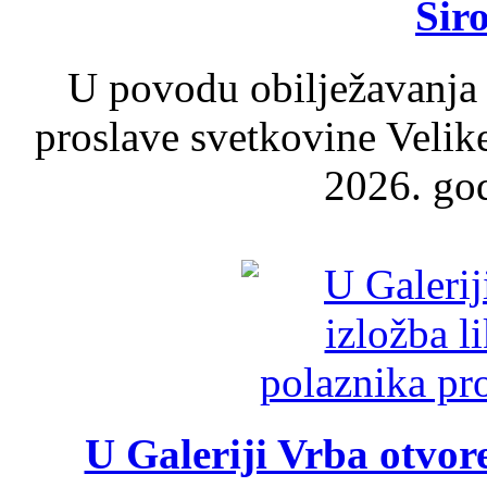
Šir
U povodu obilježavanja
proslave svetkovine Velik
2026. god
U Galeriji Vrba otvor