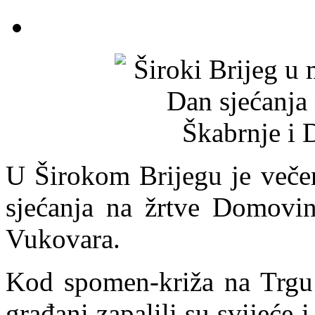
U Širokom Brijegu je večer
sjećanja na žrtve Domovin
Vukovara.
Kod spomen-križa na Trgu š
građani zapalili su svijeće 