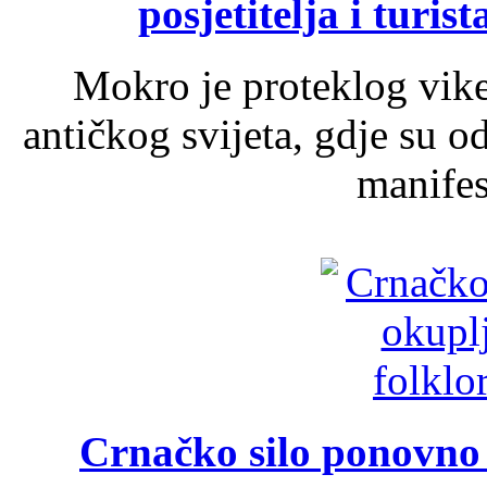
posjetitelja i turist
Mokro je proteklog vik
antičkog svijeta, gdje su 
manifest
Crnačko silo ponovno o