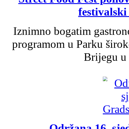
festivalski
Iznimno bogatim gastron
programom u Parku široko
Brijegu u 
Održana 16. sje