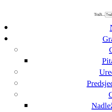
Traži...
Gr
Pit
Ure
Predsje
G
Nadlež