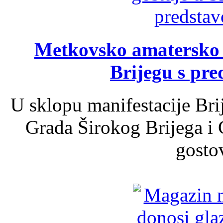
Metkovsko amatersko k
Brijegu s pr
U sklopu manifestacije Bri
Grada Širokog Brijega i 
gosto