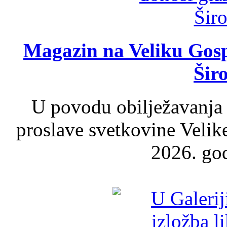
Magazin na Veliku Gosp
Šir
U povodu obilježavanja
proslave svetkovine Velik
2026. god