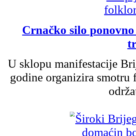
Crnačko silo ponovno o
t
U sklopu manifestacije Br
godine organizira smotru f
održat