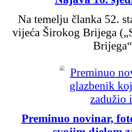
Na temelju članka 52. s
vijeća Širokog Brijega (
Brijega“,
Preminuo novinar, foto
svojim djelom za