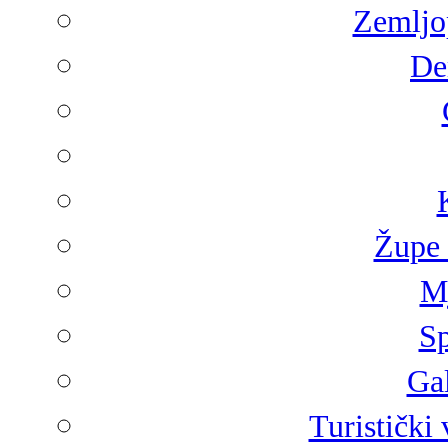
Zemljop
De
Župe 
Mj
Sp
Gal
Turistički 