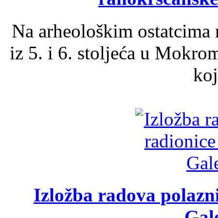
Na arheološkim ostatcima 
iz 5. i 6. stoljeća u Mokro
koj
Izložba radova polazn
Gale