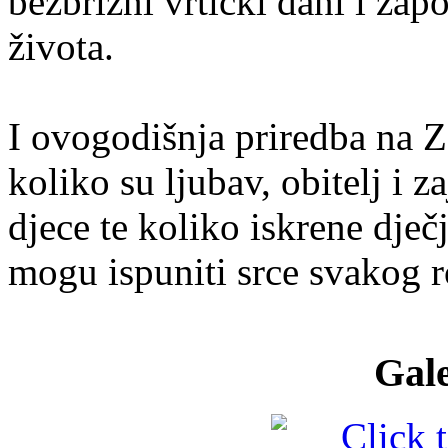
bezbrižni vrtićki dani i zap
života.
I ovogodišnja priredba na Z
koliko su ljubav, obitelj i 
djece te koliko iskrene dječj
mogu ispuniti srce svakog ro
Gale