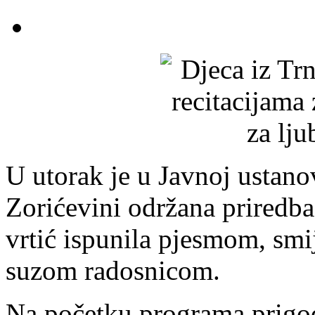
U utorak je u Javnoj ustanov
Zorićevini održana priredb
vrtić ispunila pjesmom, sm
suzom radosnicom.
Na početku programa prigo