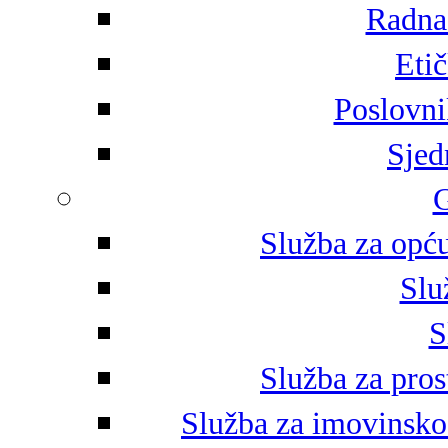
Radna 
Eti
Poslovni
Sjed
G
Služba za opću
Slu
S
Služba za pros
Služba za imovinsko-