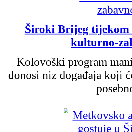
Široki Brijeg tijeko
kulturno-z
Kolovoški program manif
donosi niz događaja koji ć
posebno