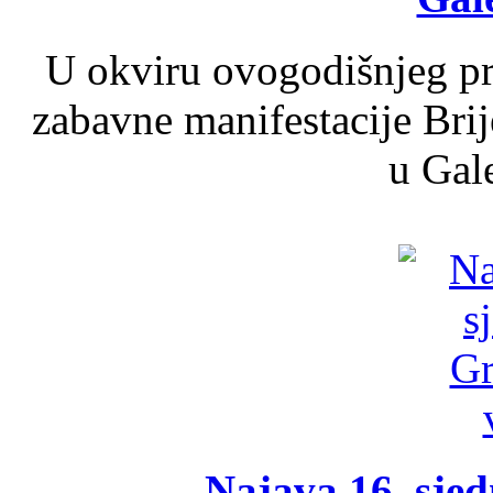
U okviru ovogodišnjeg pr
zabavne manifestacije Brij
u Gale
Najava 16. sjed