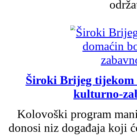
održat
Široki Brijeg tijeko
kulturno-z
Kolovoški program manif
donosi niz događaja koji ć