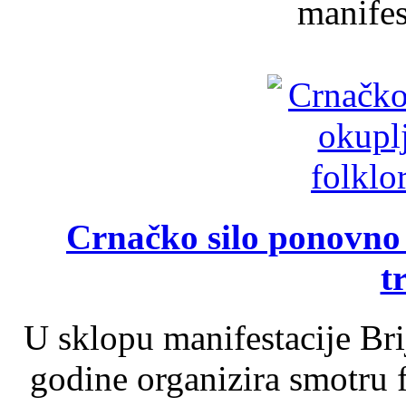
manifest
Crnačko silo ponovno o
t
U sklopu manifestacije Br
godine organizira smotru f