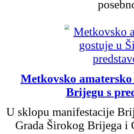
posebno
Metkovsko amatersko k
Brijegu s pr
U sklopu manifestacije Bri
Grada Širokog Brijega i 