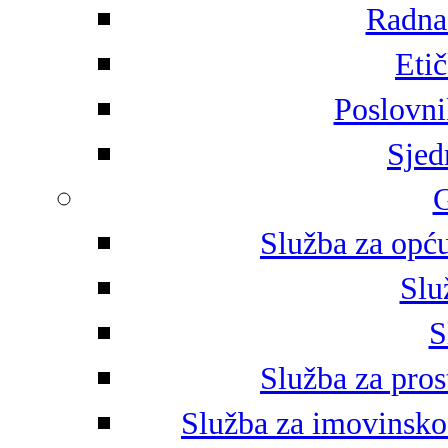
Radna 
Eti
Poslovni
Sjed
G
Služba za opću
Slu
S
Služba za pros
Služba za imovinsko-