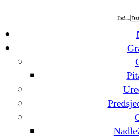
Traži...
Gr
Pit
Ure
Predsje
G
Nadlež