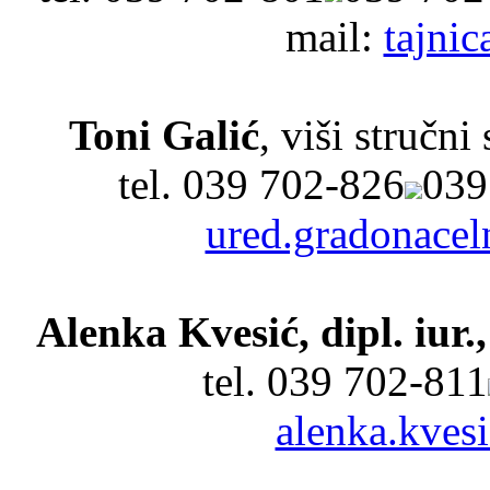
mail:
tajnic
Toni Galić
, viši stručn
tel.
039 702-826
039
ured.gradonacel
Alenka Kvesić, dipl. iur.
tel.
039 702-811
alenka.kves