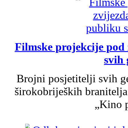
Filmske projekcije pod
svih 
Brojni posjetitelji svih 
širokobrijeških branitel
„Kino p