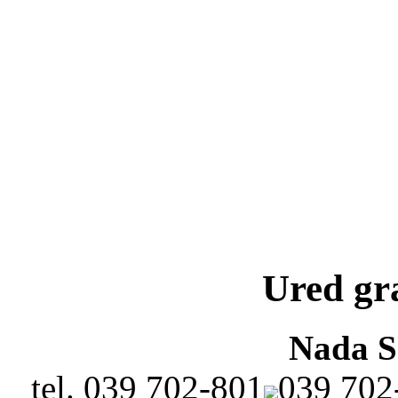
Ured gr
Nada 
tel.
039 702-801
039 702