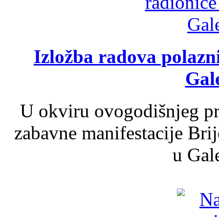
Izložba radova polazn
Gale
U okviru ovogodišnjeg pr
zabavne manifestacije Brij
u Gale