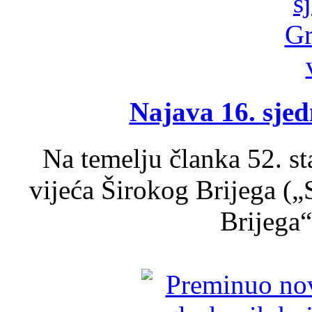
Najava 16. sjed
Na temelju članka 52. s
vijeća Širokog Brijega (
Brijega“,