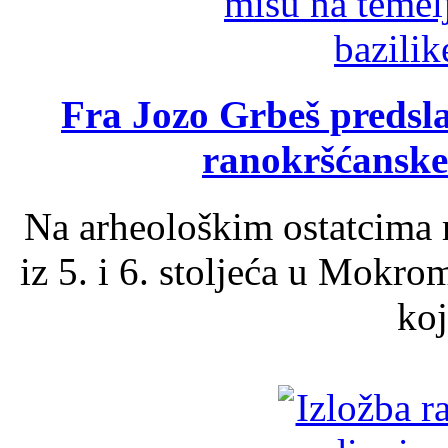
Fra Jozo Grbeš predsla
ranokršćanske
Na arheološkim ostatcima 
iz 5. i 6. stoljeća u Mokro
koj