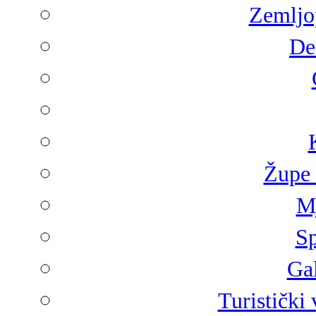
Zemljop
De
Župe 
Mj
Sp
Gal
Turistički 