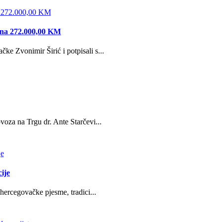
edna 272.000,00 KM
e Zvonimir Širić i potpisali s...
oza na Trgu dr. Ante Starčevi...
ije
hercegovačke pjesme, tradici...