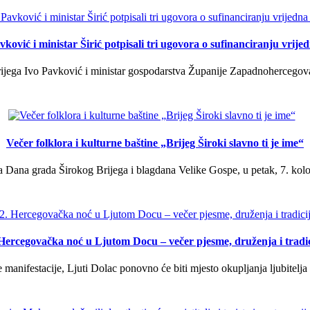
ković i ministar Širić potpisali tri ugovora o sufinanciranju vrij
ega Ivo Pavković i ministar gospodarstva Županije Zapadnohercegovačk
Večer folklora i kulturne baštine „Brijeg Široki slavno ti je ime“
 Dana grada Širokog Brijega i blagdana Velike Gospe, u petak, 7. kolov
 Hercegovačka noć u Ljutom Docu – večer pjesme, druženja i tradic
manifestacije, Ljuti Dolac ponovno će biti mjesto okupljanja ljubitelja 