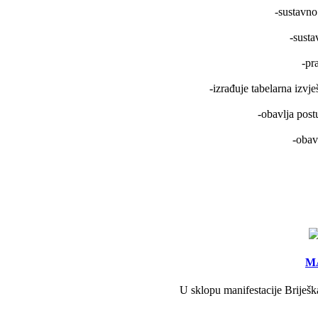
-sustavno
-susta
-pr
-izrađuje tabelarna izvje
-obavlja pos
-obav
MA
U sklopu manifestacije Briješk