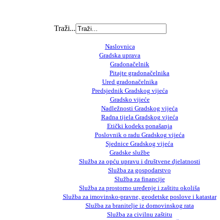
Traži...
Naslovnica
Gradska uprava
Gradonačelnik
Pitajte gradonačelnika
Ured gradonačelnika
Predsjednik Gradskog vijeća
Gradsko vijeće
Nadležnosti Gradskog vijeća
Radna tijela Gradskog vijeća
Etički kodeks ponašanja
Poslovnik o radu Gradskog vijeća
Sjednice Gradskog vijeća
Gradske službe
Služba za opću upravu i društvene djelatnosti
Služba za gospodarstvo
Služba za financije
Služba za prostorno uređenje i zaštitu okoliša
Služba za imovinsko-pravne, geodetske poslove i katastar
Služba za branitelje iz domovinskog rata
Služba za civilnu zaštitu