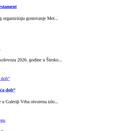
estament
g organiziraju gostovanje Met...
g
kolovoza 2026. godine u Široko...
eća dob“
u Galeriji Vrba otvorena izlo...