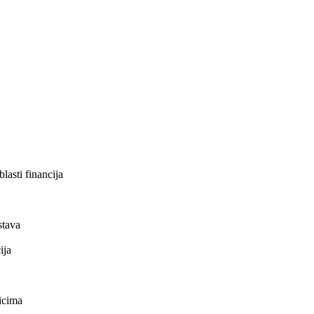
lasti financija
stava
ija
nicima