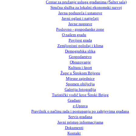
Centar za pružanje usluga građanima (Šalter sala)
Stručna služba za lokalni ekonomski razvoj
Javna poduzeća i ustanove
Javni oglasi i natječaji
Javne rasprave
Poslovno - gospodarske zone
O našem gradu
Povijest grada
Zemljopisni položaj i klima
Demografska slika
Gospodarstvo
Obrazovanje
Kultura i šport
Župe u Širokom Brijegu
Mjesne zajednice
Spomen obilježja
Galerija fotografija
Turistički vodič kroz Široki Brijeg
Građani
e-Uprava
Pravilnik o načinu rada i postupanja po zahtjevima građana
Servis građana
Javni pristup informacijama
Dokumenti
Kontakt