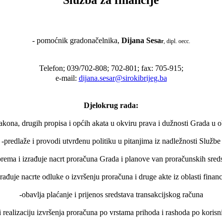
- pomoćnik gradonačelnika,
Dijana Sesa
r
, dipl. oecc.
Telefon; 039/702-808; 702-801; fax: 705-915;
e-mail:
dijana.sesar@sirokibrijeg.ba
Djelokrug rada:
kona, drugih propisa i općih akata u okviru prava i dužnosti Grada u ob
-predlaže i provodi utvrđenu politiku u pitanjima iz nadležnosti Službe
prema i izrađuje nacrt proračuna Grada i planove van proračunskih sred
zrađuje nacrte odluke o izvršenju proračuna i druge akte iz oblasti financ
-obavlja plaćanje i prijenos sredstava transakcijskog računa
i realizaciju izvršenja proračuna po vrstama prihoda i rashoda po koris