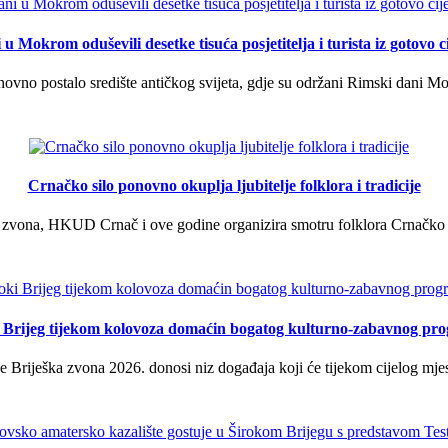
u Mokrom oduševili desetke tisuća posjetitelja i turista iz gotovo ci
vno postalo središte antičkog svijeta, gdje su održani Rimski dani Mok
Crnačko silo ponovno okuplja ljubitelje folklora i tradicije
 zvona, HKUD Crnač i ove godine organizira smotru folklora Crnačko sil
i Brijeg tijekom kolovoza domaćin bogatog kulturno-zabavnog pr
 Briješka zvona 2026. donosi niz događaja koji će tijekom cijelog mjes