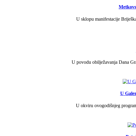
Metkovs
U sklopu manifestacije Briješka
U povodu obilježavanja Dana Grad
U Galer
U okviru ovogodišnjeg programa 