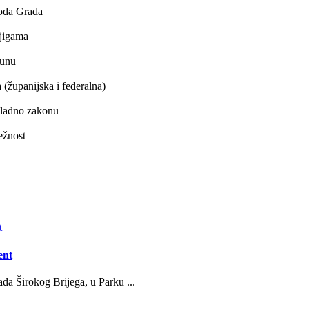
hoda Grada
njigama
čunu
a (županijska i federalna)
kladno zakonu
ežnost
ent
da Širokog Brijega, u Parku ...