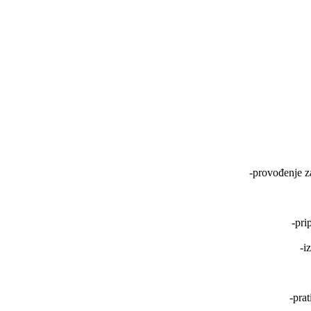
-provođenje za
-pri
-i
-prat