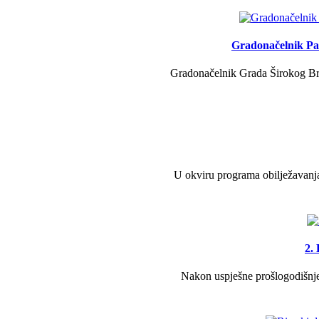
Gradonačelnik Pav
Gradonačelnik Grada Širokog Brij
U okviru programa obilježavanja
2.
Nakon uspješne prošlogodišnje 