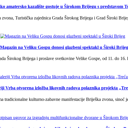
ko amatersko kazalište gostuje u Širokom Brijegu s predstavom T
 zvona, Turistička zajednica Grada Širokog Brijega i Grad Široki Brije
Magazin na Veliku Gospu donosi glazbeni spektakl u Široki Brije
a Širokog Brijega i proslave svetkovine Velike Gospe, od 11. do 16. 
iji Vrba otvorena izložba likovnih radova polaznika projekta „Tr
tradicionalne kulturno-zabavne manifestacije Briješka zvona, sinoć je 