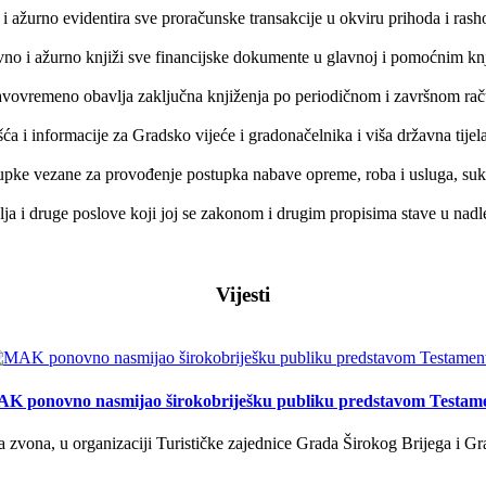
 i ažurno evidentira sve proračunske transakcije u okviru prihoda i ras
vno i ažurno knjiži sve financijske dokumente u glavnoj i pomoćnim k
avovremeno obavlja zaključna knjiženja po periodičnom i završnom ra
šća i informacije za Gradsko vijeće i gradonačelnika i viša državna tijel
tupke vezane za provođenje postupka nabave opreme, roba i usluga, su
lja i druge poslove koji joj se zakonom i drugim propisima stave u nadl
Vijesti
K ponovno nasmijao širokobriješku publiku predstavom Testam
a zvona, u organizaciji Turističke zajednice Grada Širokog Brijega i Gra