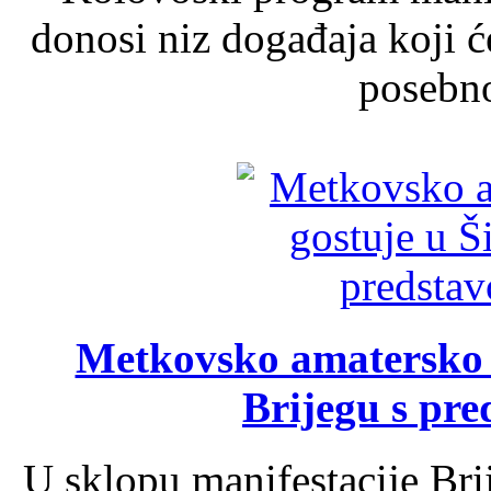
donosi niz događaja koji ć
posebno
Metkovsko amatersko k
Brijegu s pr
U sklopu manifestacije Bri