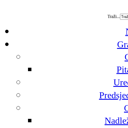
Traži...
Gr
Pit
Ure
Predsje
G
Nadlež