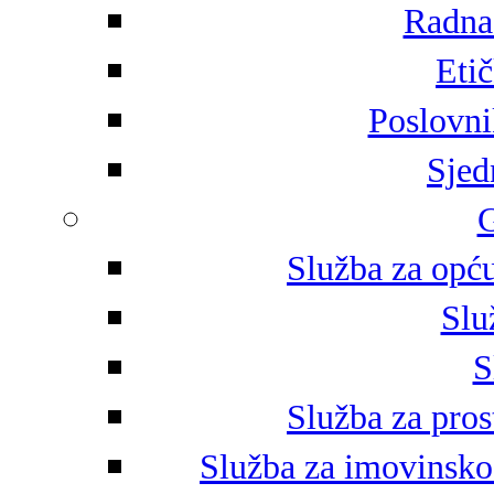
Radna 
Eti
Poslovni
Sjed
G
Služba za opću
Slu
S
Služba za pros
Služba za imovinsko-