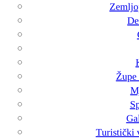
Zemljop
De
Župe 
Mj
Sp
Gal
Turistički 