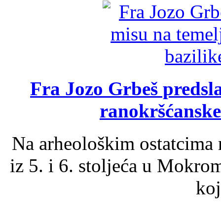
Fra Jozo Grbeš predsla
ranokršćanske
Na arheološkim ostatcima 
iz 5. i 6. stoljeća u Mokro
koj