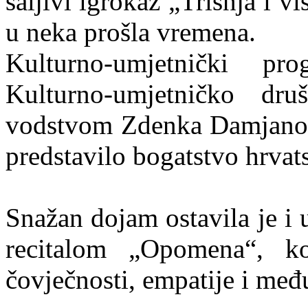
šaljivi igrokaz „Trišnja i vi
u neka prošla vremena.
Kulturno-umjetnički p
Kulturno-umjetničko dr
vodstvom Zdenka Damjanovi
predstavilo bogatstvo hrvats
Snažan dojam ostavila je i 
recitalom „Opomena“, ko
čovječnosti, empatije i me