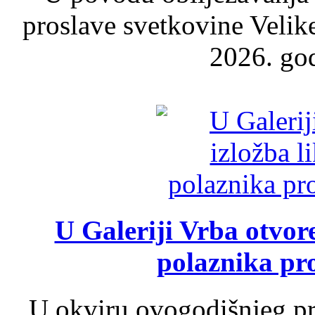
proslave svetkovine Velik
2026. god
U Galeriji Vrba otvor
polaznika pr
U okviru ovogodišnjeg pr