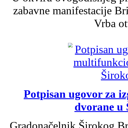
zabavne manifestacije Bri
Vrba ot
Potpisan ugovor za i
dvorane u 
Gradonačelnik Širokog Br