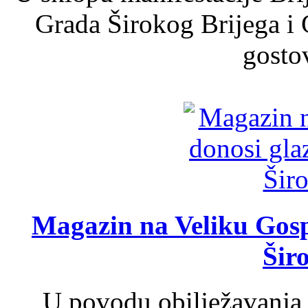
Grada Širokog Brijega i 
gosto
Magazin na Veliku Gosp
Šir
U povodu obilježavanja