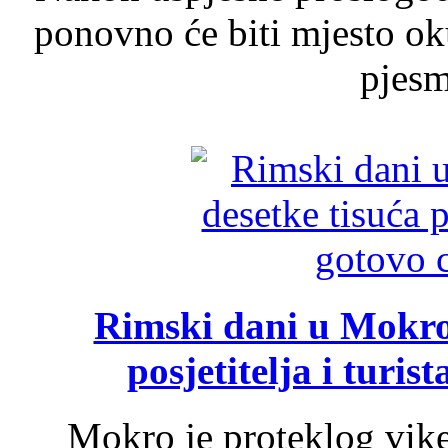
ponovno će biti mjesto ok
pjesme
Rimski dani u Mokrom
posjetitelja i turist
Mokro je proteklog vik