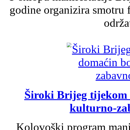
godine organizira smotru f
održat
Široki Brijeg tijeko
kulturno-z
Kolovoški program manif