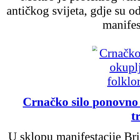
antičkog svijeta, gdje su 
manifest
Crnačko silo ponovno o
t
U sklopu manifestacije Br