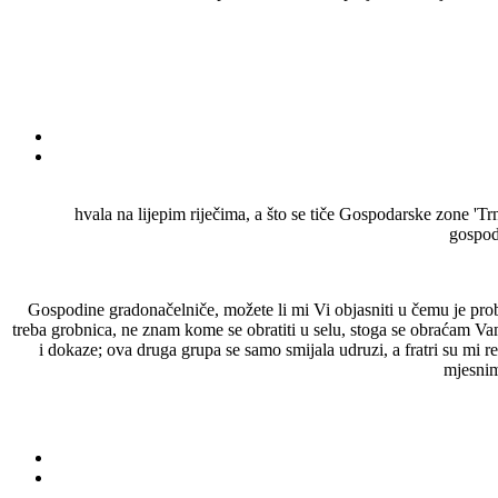
hvala na lijepim riječima, a što se tiče Gospodarske zone 'Trn
gospoda
Gospodine gradonačelniče, možete li mi Vi objasniti u čemu je prob
treba grobnica, ne znam kome se obratiti u selu, stoga se obraćam Vama 
i dokaze; ova druga grupa se samo smijala udruzi, a fratri su mi 
mjesnim