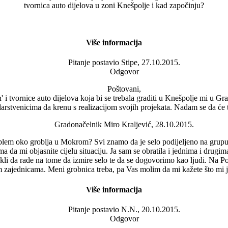
tvornica auto dijelova u zoni Knešpolje i kad započinju?
Više informacija
Pitanje postavio
Stipe, 27.10.2015.
Odgovor
Poštovani,
' i tvornice auto dijelova koja bi se trebala graditi u Knešpolje mi u Gr
rstvenicima da krenu s realizacijom svojih projekata. Nadam se da će t
Gradonačelnik Miro Kraljević, 28.10.2015.
lem oko groblja u Mokrom? Svi znamo da je selo podijeljeno na grupu ko
da mi objasnite cijelu situaciju. Ja sam se obratila i jednima i drugima
rekli da rade na tome da izmire selo te da se dogovorimo kao ljudi. Na
 zajednicama. Meni grobnica treba, pa Vas molim da mi kažete što mi je
Više informacija
Pitanje postavio
N.N., 20.10.2015.
Odgovor