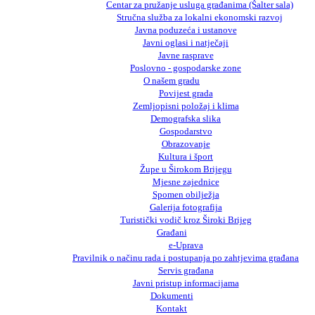
Centar za pružanje usluga građanima (Šalter sala)
Stručna služba za lokalni ekonomski razvoj
Javna poduzeća i ustanove
Javni oglasi i natječaji
Javne rasprave
Poslovno - gospodarske zone
O našem gradu
Povijest grada
Zemljopisni položaj i klima
Demografska slika
Gospodarstvo
Obrazovanje
Kultura i šport
Župe u Širokom Brijegu
Mjesne zajednice
Spomen obilježja
Galerija fotografija
Turistički vodič kroz Široki Brijeg
Građani
e-Uprava
Pravilnik o načinu rada i postupanja po zahtjevima građana
Servis građana
Javni pristup informacijama
Dokumenti
Kontakt