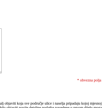
* obvezna polja
lj objaviti koja sve područje ulice i naselja pripadaju kojoj mjesnoj
i bilo objaviti novije detaljne podatke navedene u prvom dijelu moga