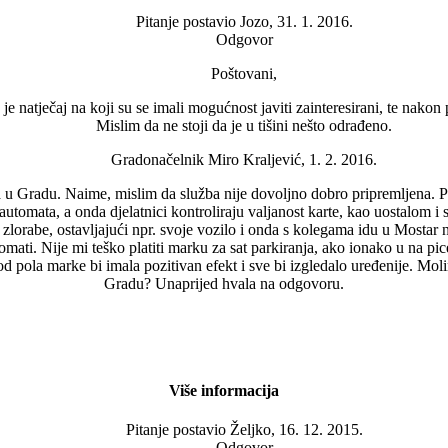
Pitanje postavio
Jozo, 31. 1. 2016.
Odgovor
Poštovani,
 natječaj na koji su se imali mogućnost javiti zainteresirani, te nakon 
Mislim da ne stoji da je u tišini nešto odrađeno.
Gradonačelnik Miro Kraljević, 1. 2. 2016.
 u Gradu. Naime, mislim da služba nije dovoljno dobro pripremljena. P
h automata, a onda djelatnici kontroliraju valjanost karte, kao uostalom i
 zlorabe, ostavljajući npr. svoje vozilo i onda s kolegama idu u Mostar
automati. Nije mi teško platiti marku za sat parkiranja, ako ionako u na pi
 od pola marke bi imala pozitivan efekt i sve bi izgledalo uređenije. Mol
Gradu? Unaprijed hvala na odgovoru.
Više informacija
Pitanje postavio
Željko, 16. 12. 2015.
Odgovor