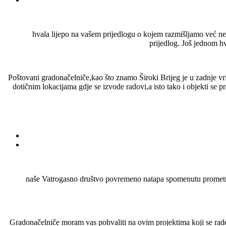
hvala lijepo na vašem prijedlogu o kojem razmišljamo već nek
prijedlog. Još jednom hv
Poštovani gradonačelniče,kao što znamo Široki Brijeg je u zadnje vrij
dotičnim lokacijama gdje se izvode radovi,a isto tako i objekti se prl
naše Vatrogasno društvo povremeno natapa spomenutu prometnicu
Gradonačelniče moram vas pohvaliti na ovim projektima koji se rade u