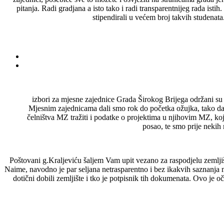
pitanja. Radi gradjana a isto tako i radi transparentnijeg rada isti
stipendirali u većem broj takvih studenata
izbori za mjesne zajednice Grada Širokog Brijega održani su p
Mjesnim zajednicama dali smo rok do početka ožujka, tako d
čelništva MZ tražiti i podatke o projektima u njihovim MZ, koj
posao, te smo prije nekih 
Poštovani g.Kraljeviću šaljem Vam upit vezano za raspodjelu zemljiš
Naime, navodno je par seljana netrasparentno i bez ikakvih saznanja
dotični dobili zemljište i tko je potpisnik tih dokumenata. Ovo je o