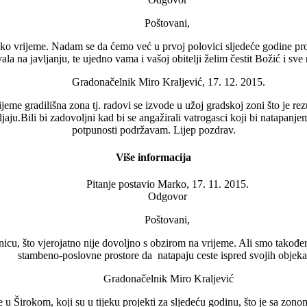
Poštovani,
o vrijeme. Nadam se da ćemo već u prvoj polovici sljedeće godine prona
ala na javljanju, te ujedno vama i vašoj obitelji želim čestit Božić i sv
Gradonačelnik Miro Kraljević, 17. 12. 2015.
eme gradilišna zona tj. radovi se izvode u užoj gradskoj zoni što je re
jaju.Bili bi zadovoljni kad bi se angažirali vatrogasci koji bi natapanjem
potpunosti podržavam. Lijep pozdrav.
Više informacija
Pitanje postavio
Marko, 17. 11. 2015.
Odgovor
Poštovani,
, što vjerojatno nije dovoljno s obzirom na vrijeme. Ali smo također a
stambeno-poslovne prostore da natapaju ceste ispred svojih objeka
Gradonačelnik Miro Kraljević
 Širokom, koji su u tijeku projekti za sljedeću godinu, što je sa zonom 