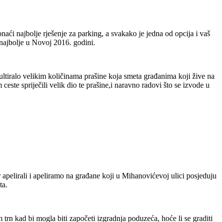
ći najbolje rješenje za parking, a svakako je jedna od opcija i vaš
e najbolje u Novoj 2016. godini.
zultiralo velikim količinama prašine koja smeta građanima koji žive na
 ceste spriječili velik dio te prašine,i naravno radovi što se izvode u
pelirali i apeliramo na građane koji u Mihanovićevoj ulici posjeduju
ta.
trn kad bi mogla biti započeti izgradnja poduzeća, hoće li se graditi