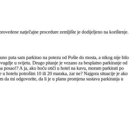
provedene natječajne procedure zemljište je dodijeljeno na korištenje.
uno puta sam parkirao na potezu od Pošte do mosta, a nikog nije bilo
 svugdje u svijetu. Drugo pitanje je vezano za besplatno parkiranje od
 na posao!? A ja, ako hoću otići u hotel na kavu, moram parkirati po
ce u hotelu potrošim 10 ili 20 maraka, zar ne? Najgora situacije je ako
im da mi odgovorite, da li je u planu promjena sustava parkiranja u