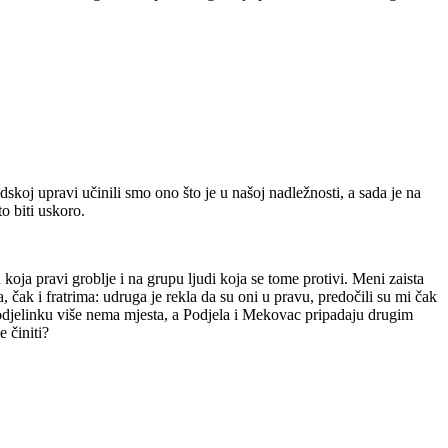
adskoj upravi učinili smo ono što je u našoj nadležnosti, a sada je na
o biti uskoro.
ja pravi groblje i na grupu ljudi koja se tome protivi. Meni zaista
, čak i fratrima: udruga je rekla da su oni u pravu, predočili su mi čak
 Podjelinku više nema mjesta, a Podjela i Mekovac pripadaju drugim
 činiti?