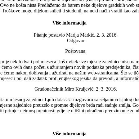
h. Ovo ne košta nista Predlažemo da barem neke dijelove gradskih web stran
. Troškove mogu dijelom snijeti ti studenti, na neki način vratiti kao z
Više informacija
Pitanje postavio
Marija Markić, 2. 3. 2016.
Odgovor
Poštovana,
rije nekih dva i pol mjeseca. Još uvijek sve mjesne zajednice nisu nam 
a ćemo ovih dana početi s ažuriranjem novih podataka predsjednika, č
e ćemo nakon dobivanja i ažurirati na našim web-stranicama. Što se tiče 
mjesec i pol dali zadatak prof. engleskog jezika da prevodi, a informatič
Gradonačelnik Miro Kraljević, 2. 3. 2016.
ta u mjesnoj zajednici Ljuti dolac. U razgovoru sa seljanima Ljutog d
 mjesne zajednice preuzelo ogromne dijelove brda radi sadnje smilja. G
čiti primjer netransparentnosti gdje je u tišini odrađeno preuzimanje zem
Više informacija