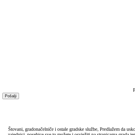
Štovani, gradonačelniče i ostale gradske službe, Predlažem da uskoro
zajednici, posebice sve to možete i osvježiti na stranicama grada j