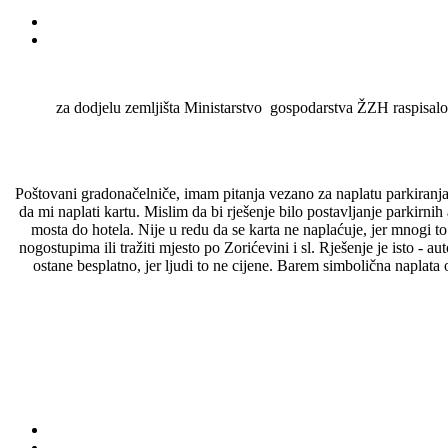
za dodjelu zemljišta Ministarstvo gospodarstva ŽZH raspisalo je
Poštovani gradonačelniče, imam pitanja vezano za naplatu parkiranja
da mi naplati kartu. Mislim da bi rješenje bilo postavljanje parkirni
mosta do hotela. Nije u redu da se karta ne naplaćuje, jer mnogi to
nogostupima ili tražiti mjesto po Zorićevini i sl. Rješenje je isto - 
ostane besplatno, jer ljudi to ne cijene. Barem simbolična naplata