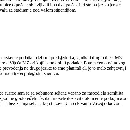
ice otpočete objavljivati i na dva pa čak i tri strana jezika jer ste
ahvalu za studiranje pod vašom stipendijom.
dostavile podatke o izboru predsjednika, tajnika i drugih tijela MZ.
lanova Vijeća MZ od kojih smo dobili podatke. Potom ćemo od novog
prevođenja na druge jezike to smo planirali,ali je to malo zahtjevniji
ar nam treba prilagoditi stranicu.
oca susreo sam se sa pobunom seljana vezano za raspodjelu zemljišta.
ospodine gradonačelniče, dali možete dostavit dokumente po kojima su
ljišta bez znanja seljana koji tu zive. U isčekivanju Vašeg odgovora.