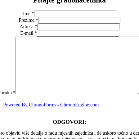
Ime *
Prezime *
Adresa *
E-mail *
Poruka *
Powered By ChronoForms - ChronoEngine.com
ODGOVORI:
 objaviti više detalja o radu mjesnih zajednica i da uskoro točno u deta
er su vam podstranice o mjesnim zajednicama,zaista prestare i korisno b