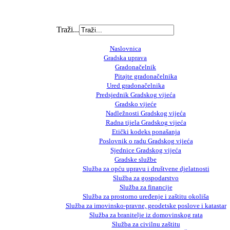
Traži...
Naslovnica
Gradska uprava
Gradonačelnik
Pitajte gradonačelnika
Ured gradonačelnika
Predsjednik Gradskog vijeća
Gradsko vijeće
Nadležnosti Gradskog vijeća
Radna tijela Gradskog vijeća
Etički kodeks ponašanja
Poslovnik o radu Gradskog vijeća
Sjednice Gradskog vijeća
Gradske službe
Služba za opću upravu i društvene djelatnosti
Služba za gospodarstvo
Služba za financije
Služba za prostorno uređenje i zaštitu okoliša
Služba za imovinsko-pravne, geodetske poslove i katastar
Služba za branitelje iz domovinskog rata
Služba za civilnu zaštitu