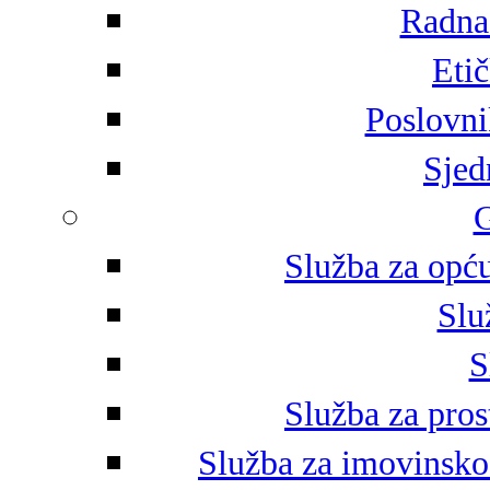
Radna 
Eti
Poslovni
Sjed
G
Služba za opću
Slu
S
Služba za pros
Služba za imovinsko-