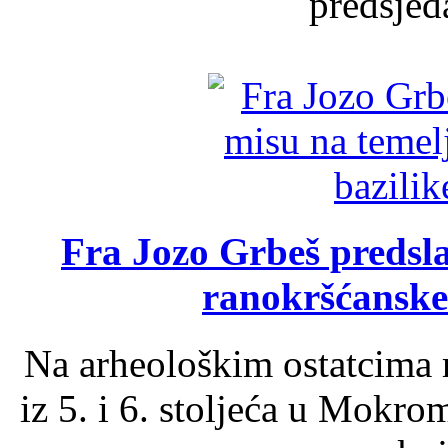
predsjed
Fra Jozo Grbeš predsla
ranokršćanske
Na arheološkim ostatcima 
iz 5. i 6. stoljeća u Mokro