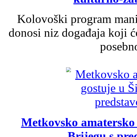
Kolovoški program manif
donosi niz događaja koji ć
posebno
Metkovsko amatersko k
Brijegu s pr