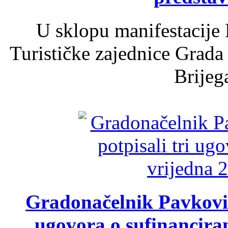
U sklopu manifestacije 
Turističke zajednice Grada
Brijega
Gradonačelnik Pavković 
ugovora o sufinancira