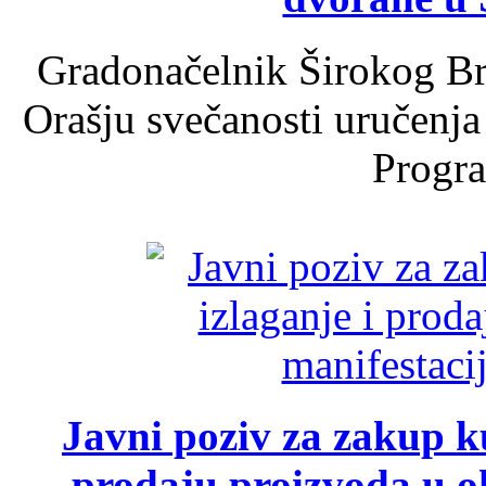
Gradonačelnik Širokog Br
Orašju svečanosti uručenja
Progra
Javni poziv za zakup ku
prodaju proizvoda u ok