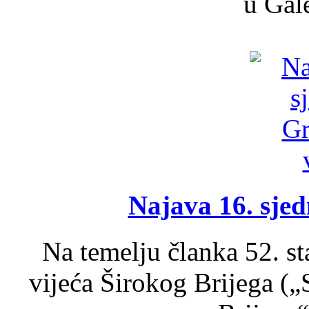
u Gale
Najava 16. sjed
Na temelju članka 52. s
vijeća Širokog Brijega (