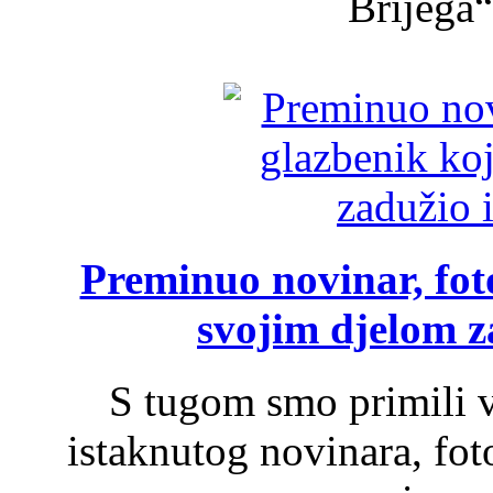
Brijega“,
Preminuo novinar, foto
svojim djelom za
S tugom smo primili v
istaknutog novinara, foto