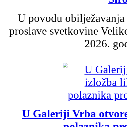
U povodu obilježavanja
proslave svetkovine Velik
2026. god
U Galeriji Vrba otvor
polaznika pr