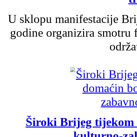
U sklopu manifestacije Br
godine organizira smotru f
održat
Široki Brijeg tijeko
kulturno-z