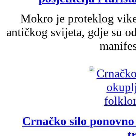
Mokro je proteklog vik
antičkog svijeta, gdje su 
manifest
Crnačko silo ponovno o
t