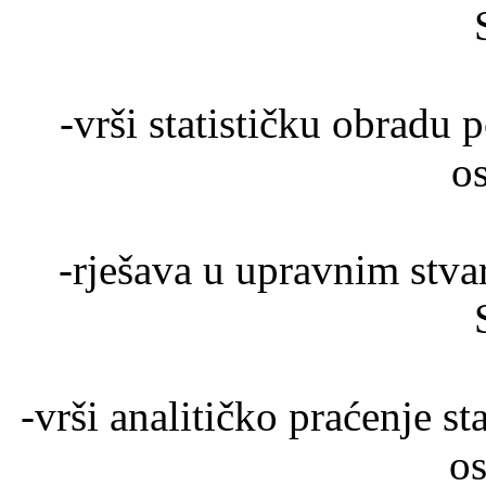
-vrši statističku obradu 
o
-rješava u upravnim stva
-vrši analitičko praćenje sta
o