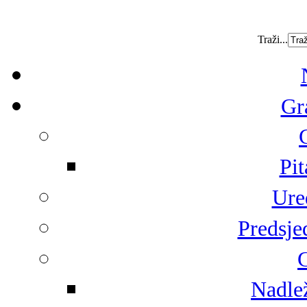
Traži...
Gr
Pit
Ure
Predsje
G
Nadlež