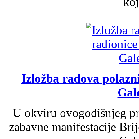
koj
Izložba radova polazn
Gale
U okviru ovogodišnjeg pr
zabavne manifestacije Brij