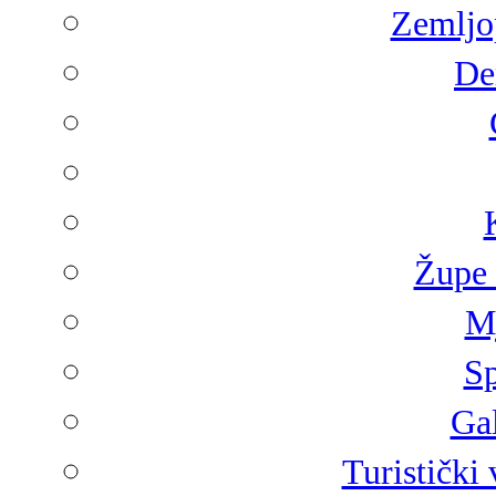
Zemljop
De
Župe 
Mj
Sp
Gal
Turistički 