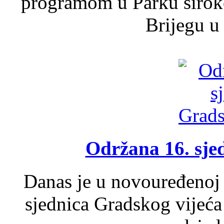
programom u Parku široko
Brijegu u 
Održana 16. sje
Danas je u novouređenoj 
sjednica Gradskog vijeća