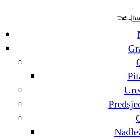
Traži...
Gr
Pit
Ure
Predsje
G
Nadlež