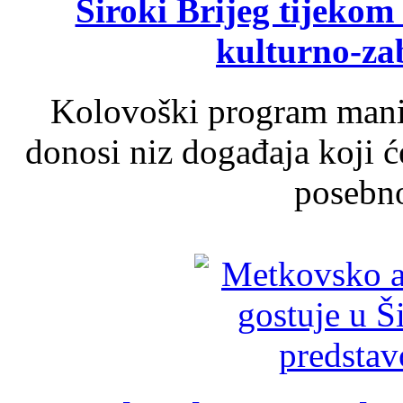
Široki Brijeg tijeko
kulturno-z
Kolovoški program manif
donosi niz događaja koji ć
posebno