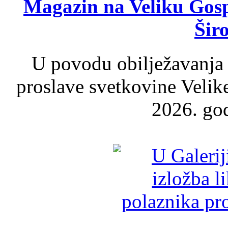
Magazin na Veliku Gosp
Šir
U povodu obilježavanja
proslave svetkovine Velik
2026. god