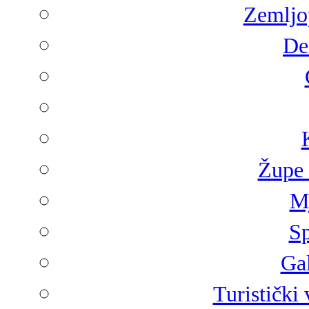
Zemljop
De
Župe 
Mj
Sp
Gal
Turistički 