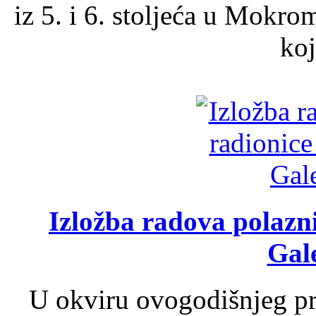
iz 5. i 6. stoljeća u Mokro
koj
Izložba radova polazn
Gale
U okviru ovogodišnjeg pr