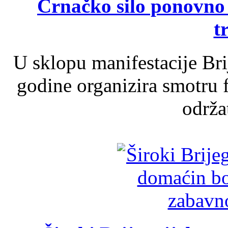
Crnačko silo ponovno o
t
U sklopu manifestacije Br
godine organizira smotru f
održat