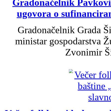
Gradonačelnik Pavković 
ugovora o sufinancira
Gradonačelnik Grada Ši
ministar gospodarstva 
Zvonimir Šir