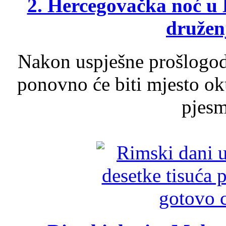
2. Hercegovačka noć u 
druženj
Nakon uspješne prošlogodi
ponovno će biti mjesto ok
pjesme