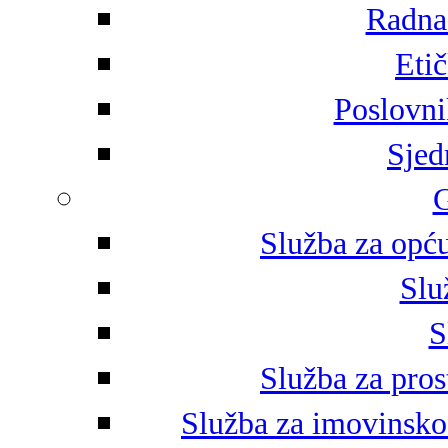
Radna 
Eti
Poslovni
Sjed
G
Služba za opću
Slu
S
Služba za pros
Služba za imovinsko-