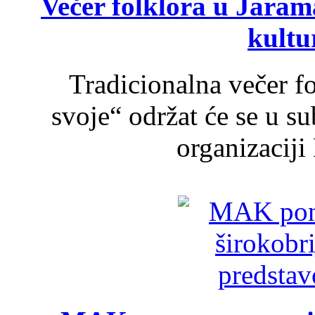
Večer folklora u Jarama
kultu
Tradicionalna večer f
svoje“ održat će se u s
organizaciji