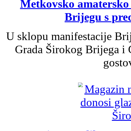
Metkovsko amatersko k
Brijegu s pr
U sklopu manifestacije Bri
Grada Širokog Brijega i 
gosto