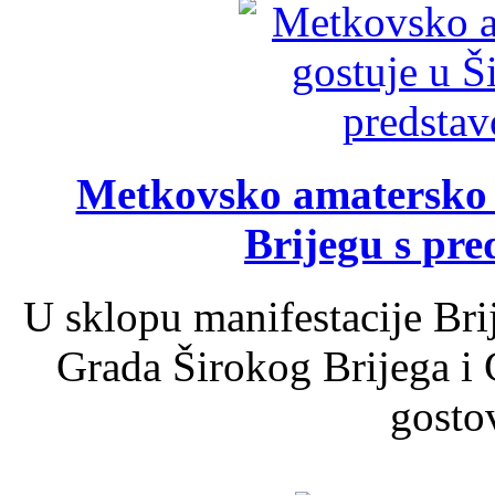
Metkovsko amatersko k
Brijegu s pr
U sklopu manifestacije Bri
Grada Širokog Brijega i 
gosto