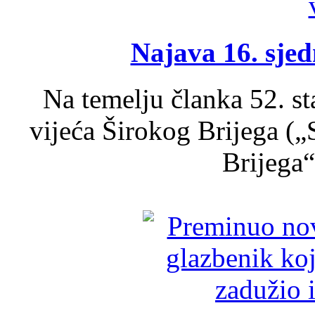
Najava 16. sjed
Na temelju članka 52. s
vijeća Širokog Brijega (
Brijega“,