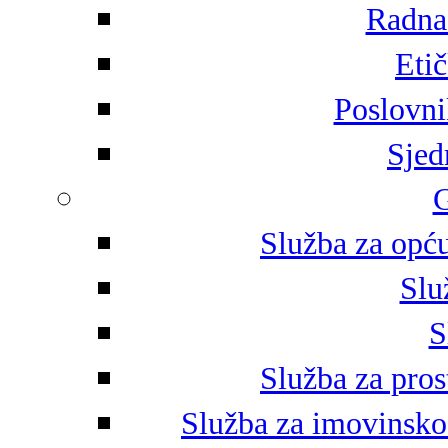
Radna 
Eti
Poslovni
Sjed
G
Služba za opću
Slu
S
Služba za pros
Služba za imovinsko-