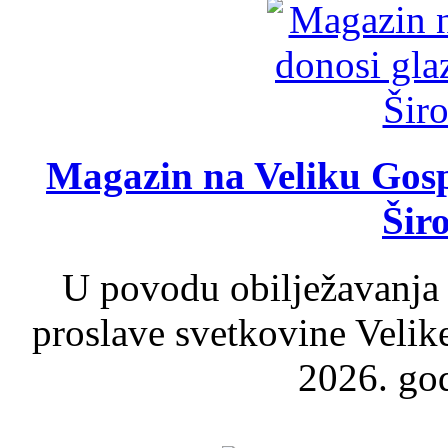
Magazin na Veliku Gosp
Šir
U povodu obilježavanja
proslave svetkovine Velik
2026. god