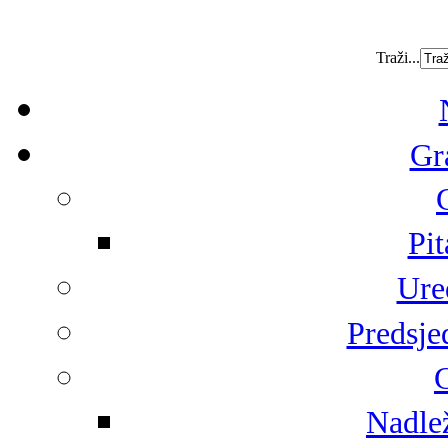
Traži...
Gr
Pit
Ure
Predsje
G
Nadlež