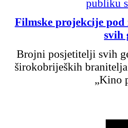
Filmske projekcije pod
svih 
Brojni posjetitelji svih 
širokobrijeških branitel
„Kino p