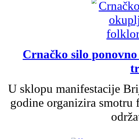
Crnačko silo ponovno o
t
U sklopu manifestacije Br
godine organizira smotru f
održat