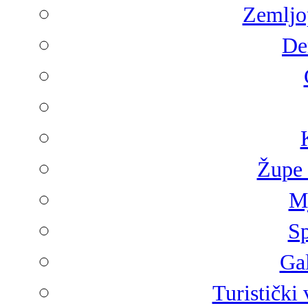
Zemljop
De
Župe 
Mj
Sp
Gal
Turistički 