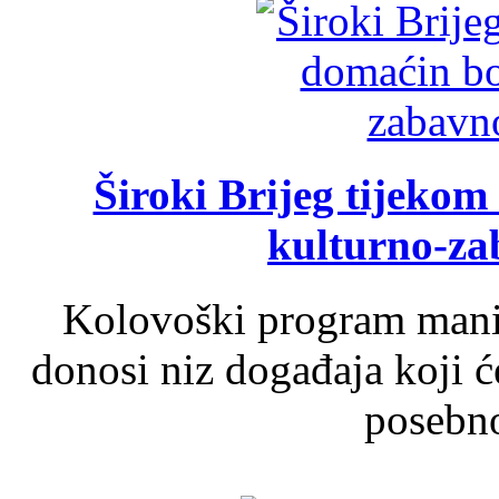
Široki Brijeg tijeko
kulturno-z
Kolovoški program manif
donosi niz događaja koji ć
posebno