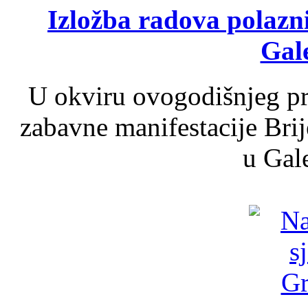
Izložba radova polazn
Gale
U okviru ovogodišnjeg pr
zabavne manifestacije Brij
u Gale