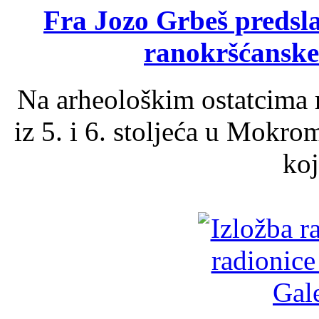
Fra Jozo Grbeš predsla
ranokršćanske
Na arheološkim ostatcima 
iz 5. i 6. stoljeća u Mokro
koj