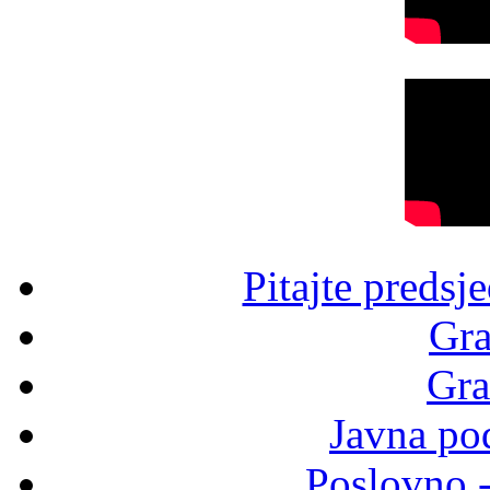
Pitajte predsj
Gra
Gra
Javna po
Poslovno 