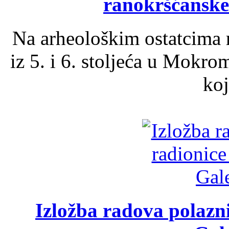
ranokršćanske
Na arheološkim ostatcima 
iz 5. i 6. stoljeća u Mokro
koj
Izložba radova polazn