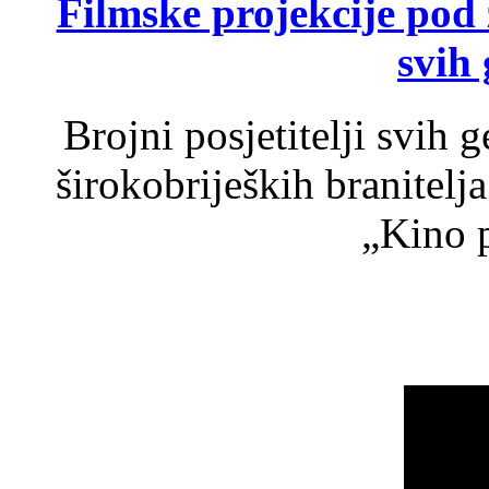
Filmske projekcije pod
svih 
Brojni posjetitelji svih 
širokobrijeških branitel
„Kino p