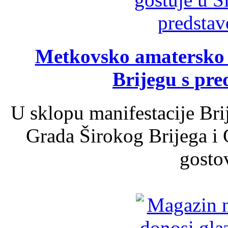
Metkovsko amatersko k
Brijegu s pr
U sklopu manifestacije Bri
Grada Širokog Brijega i 
gosto