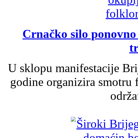
Crnačko silo ponovno o
t
U sklopu manifestacije Br
godine organizira smotru f
održat