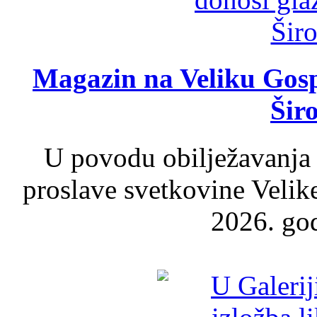
Magazin na Veliku Gosp
Šir
U povodu obilježavanja
proslave svetkovine Velik
2026. god