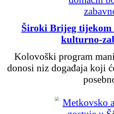
Široki Brijeg tijeko
kulturno-z
Kolovoški program manif
donosi niz događaja koji ć
posebno