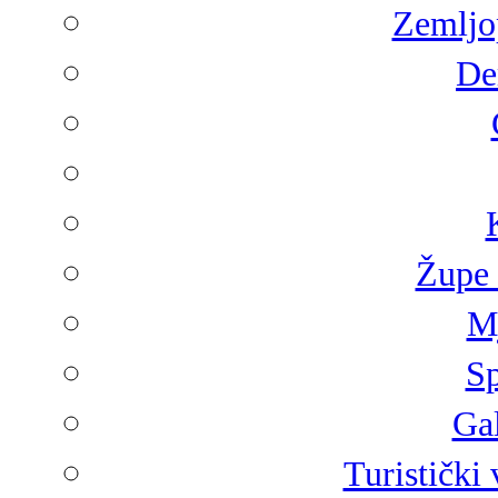
Zemljop
De
Župe 
Mj
Sp
Gal
Turistički 