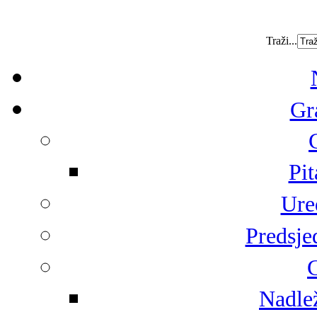
Traži...
Gr
Pit
Ure
Predsje
G
Nadlež