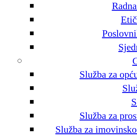
Radna 
Eti
Poslovni
Sjed
G
Služba za opću
Slu
S
Služba za pros
Služba za imovinsko-