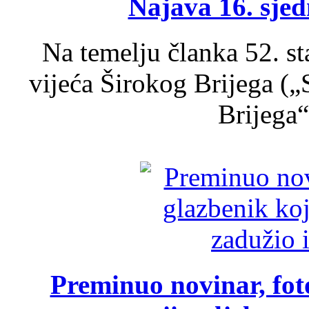
Najava 16. sjed
Na temelju članka 52. s
vijeća Širokog Brijega (
Brijega“,
Preminuo novinar, foto