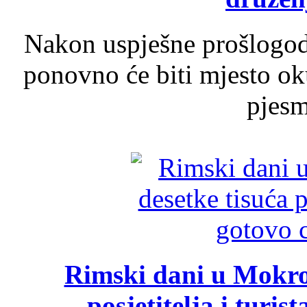
Nakon uspješne prošlogodi
ponovno će biti mjesto ok
pjesme
Rimski dani u Mokrom
posjetitelja i turist