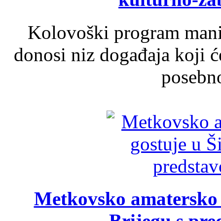
Kolovoški program manif
donosi niz događaja koji ć
posebno
Metkovsko amatersko k
Brijegu s pr