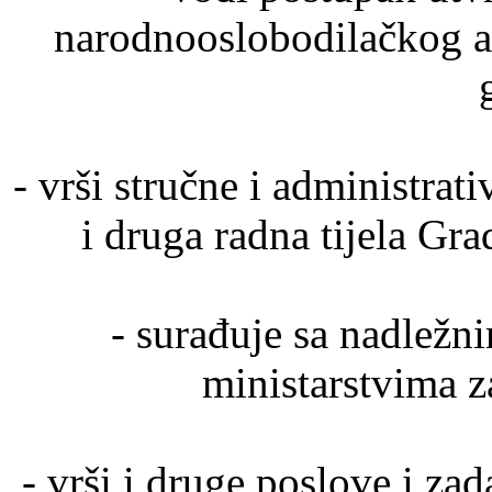
narodnooslobodilačkog an
- vrši stručne i administra
i druga radna tijela Gr
- surađuje sa nadležn
ministarstvima za
- vrši i druge poslove i za