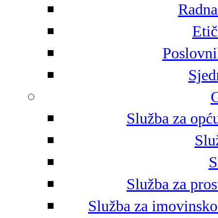
Radna 
Eti
Poslovni
Sjed
G
Služba za opću
Slu
S
Služba za pros
Služba za imovinsko-