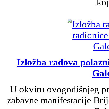
koj
Izložba radova polazn
Gale
U okviru ovogodišnjeg pr
zabavne manifestacije Brij