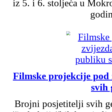
iz 5. i 6. stoljeća u Mok
godin
Filmske projekcije pod
svih 
Brojni posjetitelji svih 