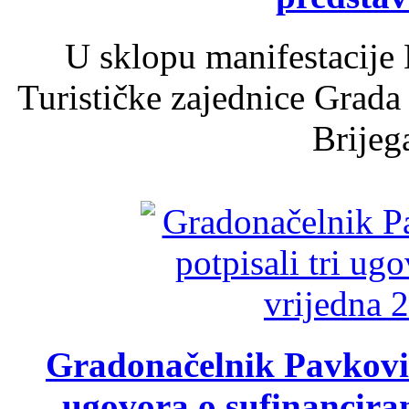
U sklopu manifestacije 
Turističke zajednice Grada
Brijega
Gradonačelnik Pavković 
ugovora o sufinancira