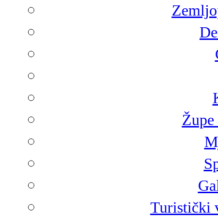
Zemljop
De
Župe 
Mj
Sp
Gal
Turistički 