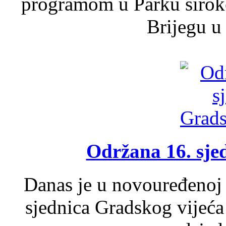
programom u Parku široko
Brijegu u 
Održana 16. sje
Danas je u novouređenoj 
sjednica Gradskog vijeća