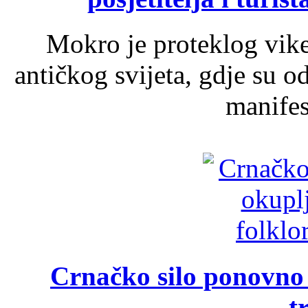
Mokro je proteklog vik
antičkog svijeta, gdje su 
manifest
Crnačko silo ponovno o
t