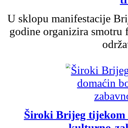
U sklopu manifestacije Br
godine organizira smotru f
održat
Široki Brijeg tijeko
kulturno-z