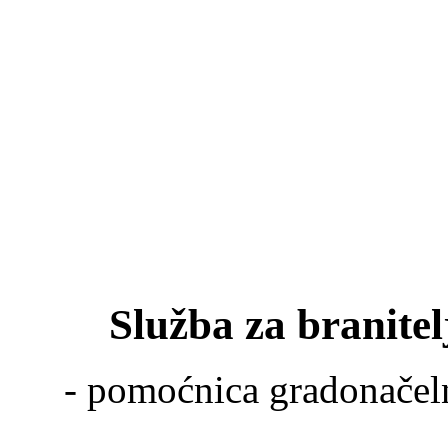
Služba za branite
- pomoćnica gradonače