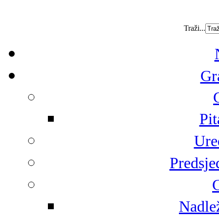
Traži...
Gr
Pit
Ure
Predsje
G
Nadlež