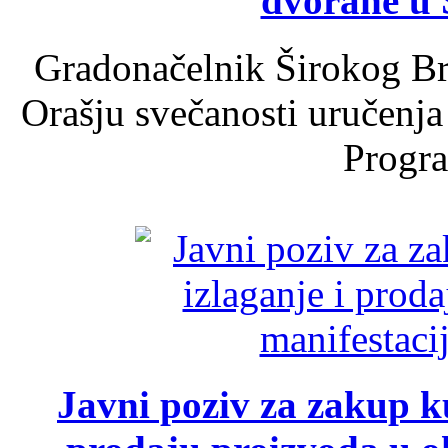
dvorane u 
Gradonačelnik Širokog Br
Orašju svečanosti uručenja
Progra
Javni poziv za zakup ku