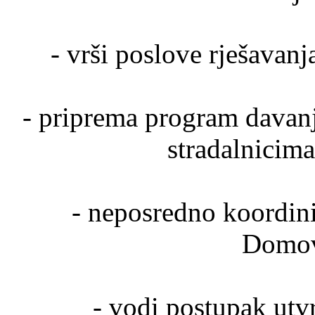
- vrši poslove rješavanj
- priprema program davanj
stradalnicim
- neposredno koordini
Domov
- vodi postupak utv