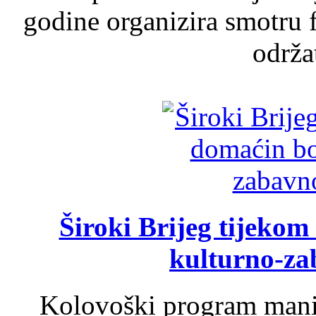
godine organizira smotru f
održat
Široki Brijeg tijeko
kulturno-z
Kolovoški program manif