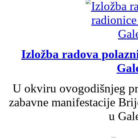
Izložba radova polazn
Gale
U okviru ovogodišnjeg pr
zabavne manifestacije Brij
u Gale