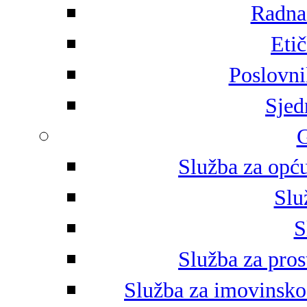
Radna 
Eti
Poslovni
Sjed
G
Služba za opću
Slu
S
Služba za pros
Služba za imovinsko-