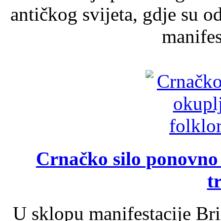
antičkog svijeta, gdje su 
manifest
Crnačko silo ponovno o
t
U sklopu manifestacije Br