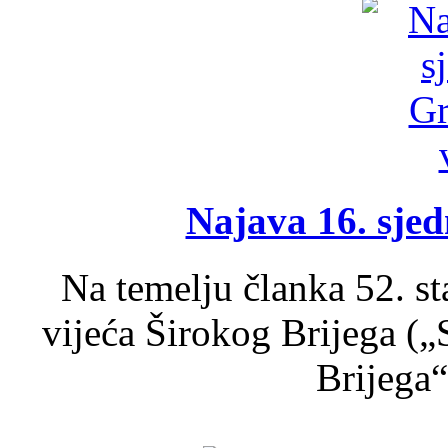
Najava 16. sjed
Na temelju članka 52. s
vijeća Širokog Brijega (
Brijega“,