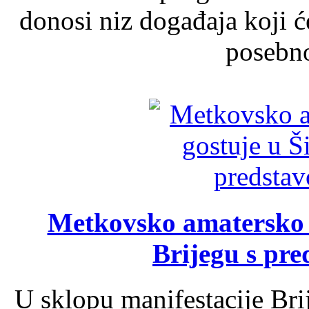
donosi niz događaja koji ć
posebno
Metkovsko amatersko k
Brijegu s pr
U sklopu manifestacije Bri