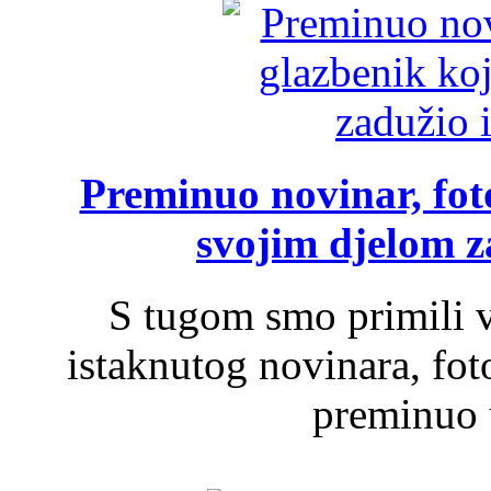
Preminuo novinar, foto
svojim djelom za
S tugom smo primili v
istaknutog novinara, foto
preminuo u