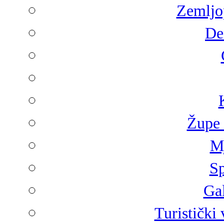
Zemljop
De
Župe 
Mj
Sp
Gal
Turistički 