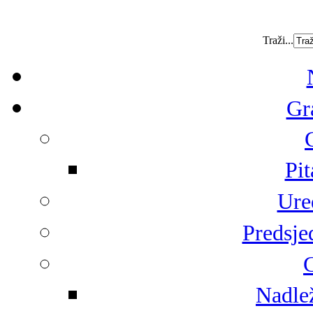
Traži...
Gr
Pit
Ure
Predsje
G
Nadlež