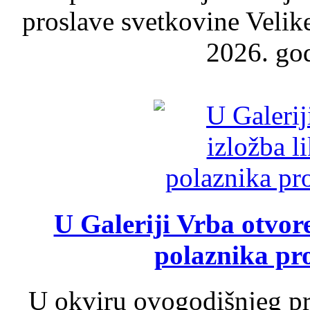
proslave svetkovine Velik
2026. god
U Galeriji Vrba otvor
polaznika pr
U okviru ovogodišnjeg pr