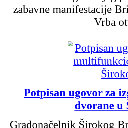
zabavne manifestacije Bri
Vrba ot
Potpisan ugovor za i
dvorane u 
Gradonačelnik Širokog Br