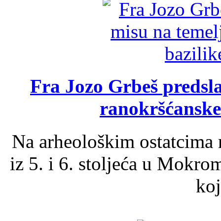
Fra Jozo Grbeš predsla
ranokršćanske
Na arheološkim ostatcima 
iz 5. i 6. stoljeća u Mokro
koj