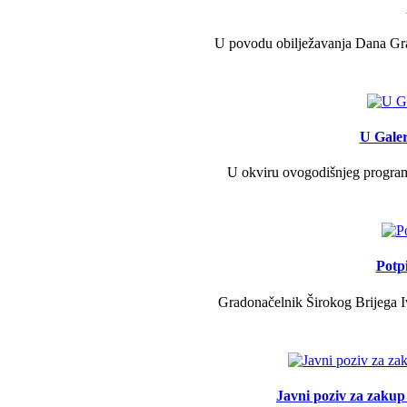
U povodu obilježavanja Dana Grad
U Galer
U okviru ovogodišnjeg programa 
Potp
Gradonačelnik Širokog Brijega Iv
Javni poziv za zakup 