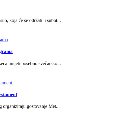
o, koja će se održati u subot...
ograma
eca unijeti posebno svečarsko...
estament
g organiziraju gostovanje Met...