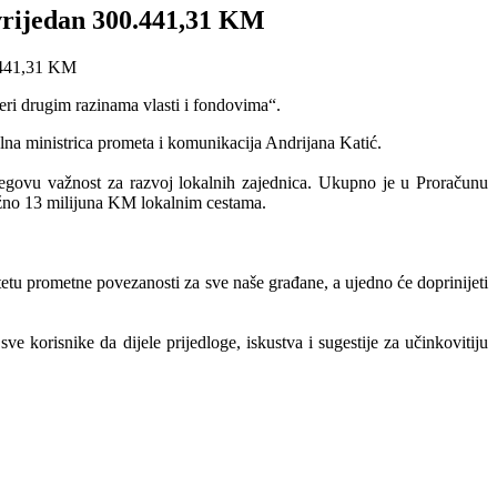
 vrijedan 300.441,31 KM
eri drugim razinama vlasti i fondovima“.
lna ministrica prometa i komunikacija Andrijana Katić.
njegovu važnost za razvoj lokalnih zajednica. Ukupno je u Proračunu
ižno 13 milijuna KM lokalnim cestama.
itetu prometne povezanosti za sve naše građane, a ujedno će doprinijeti
e korisnike da dijele prijedloge, iskustva i sugestije za učinkovitiju