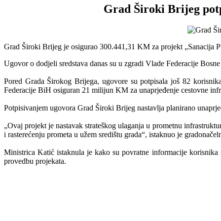
Grad Široki Brijeg pot
Grad Široki Brijeg je osigurao 300.441,31 KM za projekt „Sanacija Pu
Ugovor o dodjeli sredstava danas su u zgradi Vlade Federacije Bosne 
Pored Grada Širokog Brijega, ugovore su potpisala još 82 korisnika
Federacije BiH osiguran 21 milijun KM za unaprjeđenje cestovne infr
Potpisivanjem ugovora Grad Široki Brijeg nastavlja planirano unaprjeđ
„Ovaj projekt je nastavak strateškog ulaganja u prometnu infrastruktur
i rasterećenju prometa u užem središtu grada“, istaknuo je gradonačel
Ministrica Katić istaknula je kako su povratne informacije korisnika 
provedbu projekata.