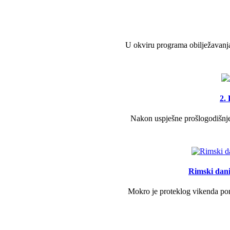
U okviru programa obilježavanja
2.
Nakon uspješne prošlogodišnje 
Rimski dani 
Mokro je proteklog vikenda pono