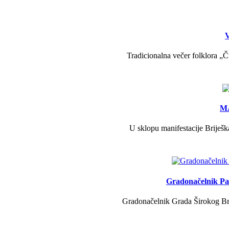
V
Tradicionalna večer folklora „Č
MA
U sklopu manifestacije Briješk
Gradonačelnik Pav
Gradonačelnik Grada Širokog Brij