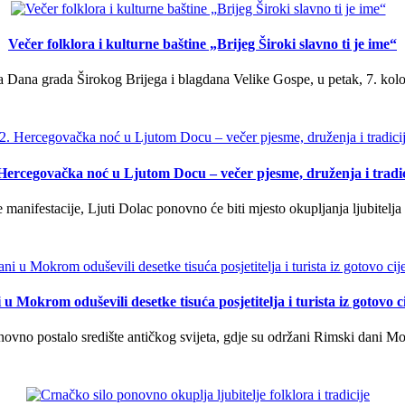
Večer folklora i kulturne baštine „Brijeg Široki slavno ti je ime“
 Dana grada Širokog Brijega i blagdana Velike Gospe, u petak, 7. kolov
 Hercegovačka noć u Ljutom Docu – večer pjesme, druženja i tradic
manifestacije, Ljuti Dolac ponovno će biti mjesto okupljanja ljubitelja 
u Mokrom oduševili desetke tisuća posjetitelja i turista iz gotovo ci
vno postalo središte antičkog svijeta, gdje su održani Rimski dani Mok