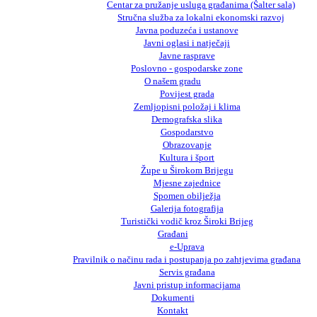
Centar za pružanje usluga građanima (Šalter sala)
Stručna služba za lokalni ekonomski razvoj
Javna poduzeća i ustanove
Javni oglasi i natječaji
Javne rasprave
Poslovno - gospodarske zone
O našem gradu
Povijest grada
Zemljopisni položaj i klima
Demografska slika
Gospodarstvo
Obrazovanje
Kultura i šport
Župe u Širokom Brijegu
Mjesne zajednice
Spomen obilježja
Galerija fotografija
Turistički vodič kroz Široki Brijeg
Građani
e-Uprava
Pravilnik o načinu rada i postupanja po zahtjevima građana
Servis građana
Javni pristup informacijama
Dokumenti
Kontakt