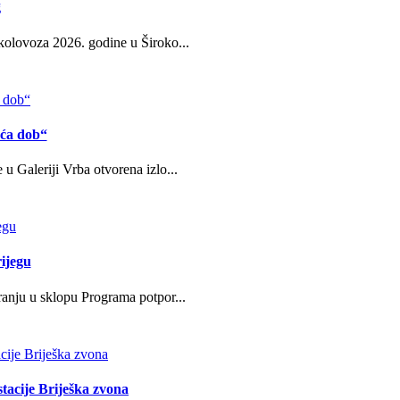
g
kolovoza 2026. godine u Široko...
eća dob“
u Galeriji Vrba otvorena izlo...
ijegu
ranju u sklopu Programa potpor...
stacije Briješka zvona