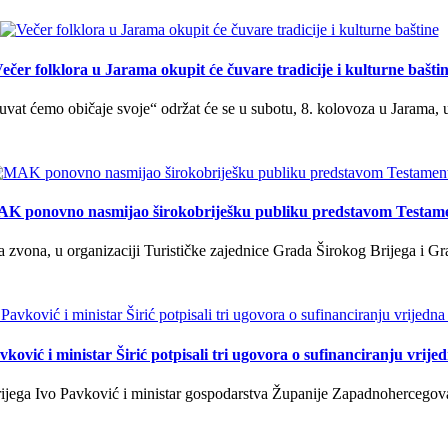
ečer folklora u Jarama okupit će čuvare tradicije i kulturne bašti
uvat ćemo običaje svoje“ održat će se u subotu, 8. kolovoza u Jarama, 
K ponovno nasmijao širokobriješku publiku predstavom Testam
a zvona, u organizaciji Turističke zajednice Grada Širokog Brijega i Gra
ković i ministar Širić potpisali tri ugovora o sufinanciranju vrij
ega Ivo Pavković i ministar gospodarstva Županije Zapadnohercegovačk