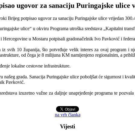
pisao ugovor za sanaciju Puringajske ulice
ringajske ulice“ u okviru Programa utroška sredstava „Kapitalni transf
i Hercegovine u Mostaru potpisali gradonačelnik Ivo Pavković i federa
 iz svih 10 županija, što potvrđuje velik interes za ovaj program i 
astrukture, od čega je 8 milijuna KM namijenjeno regionalnim, a pribl
enje lokalne cestovne infrastrukture.
u našeg grada. Sanacija Puringajske ulice poboljšat će sigurnost i kval
nik Pavković.
sredstava izuzetno važne za daljnje unaprjeđenje programa te pozvala sv
na vrh članka
Vijesti