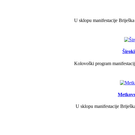
U sklopu manifestacije Briješka
Širok
Kolovoški program manifestacije
Metkovs
U sklopu manifestacije Briješka