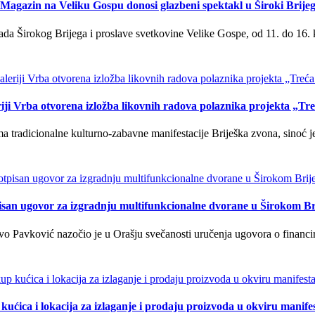
Magazin na Veliku Gospu donosi glazbeni spektakl u Široki Brije
a Širokog Brijega i proslave svetkovine Velike Gospe, od 11. do 16. 
iji Vrba otvorena izložba likovnih radova polaznika projekta „Tr
tradicionalne kulturno-zabavne manifestacije Briješka zvona, sinoć je 
isan ugovor za izgradnju multifunkcionalne dvorane u Širokom Br
o Pavković nazočio je u Orašju svečanosti uručenja ugovora o financi
kućica i lokacija za izlaganje i prodaju proizvoda u okviru manife