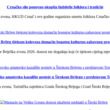
Crnačko silo ponovno okuplja ljubitelje folklora i tradicije
 zvona, HKUD Crnač i ove godine organizira smotru folklora Crnačko sil
i Brijeg tijekom kolovoza domaćin bogatog kulturno-zabavnog pr
 Briješka zvona 2026. donosi niz događaja koji će tijekom cijelog mjes
ko amatersko kazalište gostuje u Širokom Brijegu s predstavom T
 zvona, Turistička zajednica Grada Širokog Brijega i Grad Široki Brije