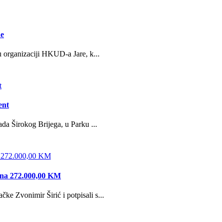
ne
u organizaciji HKUD-a Jare, k...
ent
da Širokog Brijega, u Parku ...
edna 272.000,00 KM
e Zvonimir Širić i potpisali s...