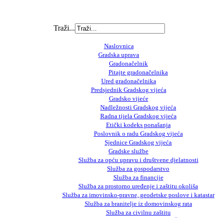
Traži...
Naslovnica
Gradska uprava
Gradonačelnik
Pitajte gradonačelnika
Ured gradonačelnika
Predsjednik Gradskog vijeća
Gradsko vijeće
Nadležnosti Gradskog vijeća
Radna tijela Gradskog vijeća
Etički kodeks ponašanja
Poslovnik o radu Gradskog vijeća
Sjednice Gradskog vijeća
Gradske službe
Služba za opću upravu i društvene djelatnosti
Služba za gospodarstvo
Služba za financije
Služba za prostorno uređenje i zaštitu okoliša
Služba za imovinsko-pravne, geodetske poslove i katastar
Služba za branitelje iz domovinskog rata
Služba za civilnu zaštitu