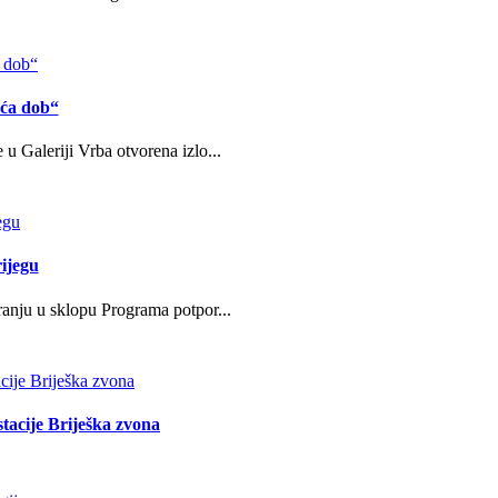
eća dob“
u Galeriji Vrba otvorena izlo...
ijegu
ranju u sklopu Programa potpor...
stacije Briješka zvona