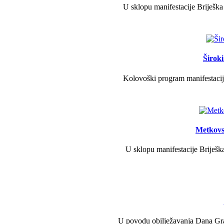
U sklopu manifestacije Briješka
Širok
Kolovoški program manifestacije
Metkovs
U sklopu manifestacije Briješka
U povodu obilježavanja Dana Grad