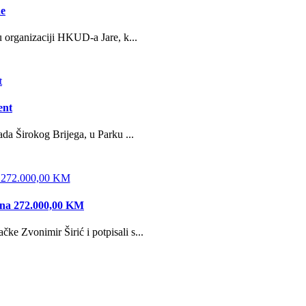
ne
u organizaciji HKUD-a Jare, k...
ent
da Širokog Brijega, u Parku ...
edna 272.000,00 KM
e Zvonimir Širić i potpisali s...