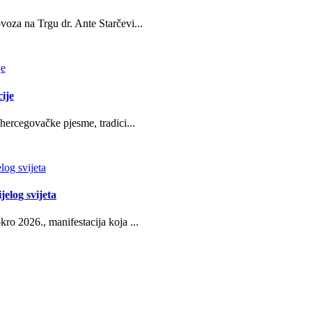
oza na Trgu dr. Ante Starčevi...
ije
hercegovačke pjesme, tradici...
jelog svijeta
ro 2026., manifestacija koja ...