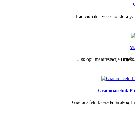
V
Tradicionalna večer folklora „Č
MA
U sklopu manifestacije Briješk
Gradonačelnik Pav
Gradonačelnik Grada Širokog Brij