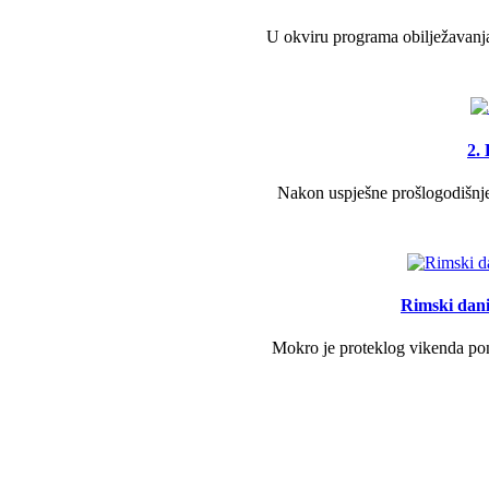
U okviru programa obilježavanja
2.
Nakon uspješne prošlogodišnje 
Rimski dani 
Mokro je proteklog vikenda pono