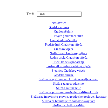
Traži...
Naslovnica
Gradska uprava
Gradonačelnik
Pitajte gradonačelnika
Ured gradonačelnika
Predsjednik Gradskog vijeća
Gradsko vijeće
Nadležnosti Gradskog vijeća
Radna tijela Gradskog vijeća
Etički kodeks ponašanja
Poslovnik o radu Gradskog vijeća
Sjednice Gradskog vijeća
Gradske službe
Služba za opću upravu i društvene djelatnosti
Služba za gospodarstvo
Služba za financije
Služba za prostorno uređenje i zaštitu okoliša
Služba za imovinsko-pravne, geodetske poslove i katastar
Služba za branitelje iz domovinskog rata
Služba za civilnu zaštitu