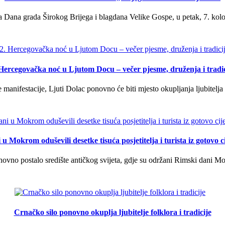
 Dana grada Širokog Brijega i blagdana Velike Gospe, u petak, 7. kolov
 Hercegovačka noć u Ljutom Docu – večer pjesme, druženja i tradic
manifestacije, Ljuti Dolac ponovno će biti mjesto okupljanja ljubitelja 
u Mokrom oduševili desetke tisuća posjetitelja i turista iz gotovo ci
vno postalo središte antičkog svijeta, gdje su održani Rimski dani Mok
Crnačko silo ponovno okuplja ljubitelje folklora i tradicije