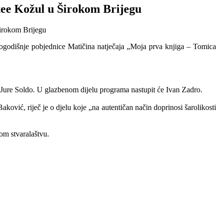
tee Kožul u Širokom Brijegu
ogodišnje pobjednice Matičina natječaja „Moja prva knjiga – Tomica
 i Jure Soldo. U glazbenom dijelu programa nastupit će Ivan Zadro.
ović, riječ je o djelu koje „na autentičan način doprinosi šarolikosti
om stvaralaštvu.