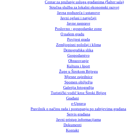
Centar za pružanje usluga građanima (Šalter sala)
Stručna služba za lokalni ekonomski razvoj
Javna poduzeća i ustanove
Javni oglasi i natječaji
Javne rasprave
Poslovno - gospodarske zone
O našem gradu
Povijest grada
Zemljopisni položaj i klima
Demografska slika
Gospodarstvo
Obrazovanje
Kultura i šport
Župe u Širokom Brijegu
Mjesne zajednice
Spomen obilježja
Galerija fotografija
Turistički vodič kroz Široki Brijeg
Građani
e-Uprava
Pravilnik o načinu rada i postupanja po zahtjevima građana
Servis građana
Javni pristup informacijama
Dokumenti
Kontakt