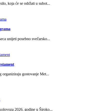
o, koja će se održati u subot...
ograma
eca unijeti posebno svečarsko...
estament
g organiziraju gostovanje Met...
g
kolovoza 2026. godine u Široko...