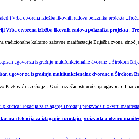
iji Vrba otvorena izložba likovnih radova polaznika projekta „Tr
tradicionalne kulturno-zabavne manifestacije Briješka zvona, sinoć je 
isan ugovor za izgradnju multifunkcionalne dvorane u Širokom Br
o Pavković nazočio je u Orašju svečanosti uručenja ugovora o financi
kućica i lokacija za izlaganje i prodaju proizvoda u okviru manife