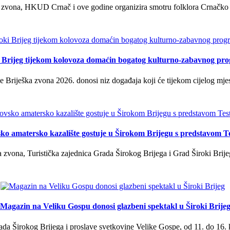
 zvona, HKUD Crnač i ove godine organizira smotru folklora Crnačko sil
i Brijeg tijekom kolovoza domaćin bogatog kulturno-zabavnog pr
 Briješka zvona 2026. donosi niz događaja koji će tijekom cijelog mjes
ko amatersko kazalište gostuje u Širokom Brijegu s predstavom T
 zvona, Turistička zajednica Grada Širokog Brijega i Grad Široki Brije
Magazin na Veliku Gospu donosi glazbeni spektakl u Široki Brije
a Širokog Brijega i proslave svetkovine Velike Gospe, od 11. do 16. 