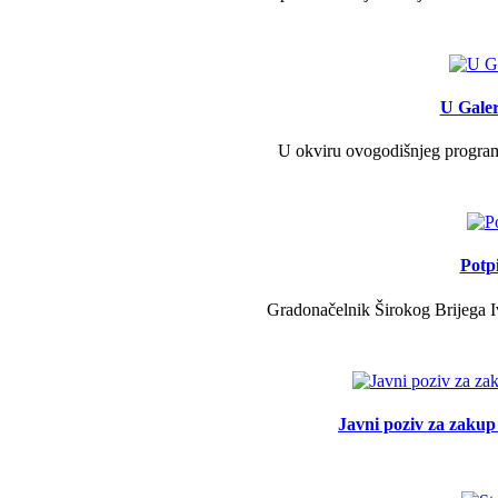
U Galer
U okviru ovogodišnjeg programa 
Potp
Gradonačelnik Širokog Brijega Iv
Javni poziv za zakup 