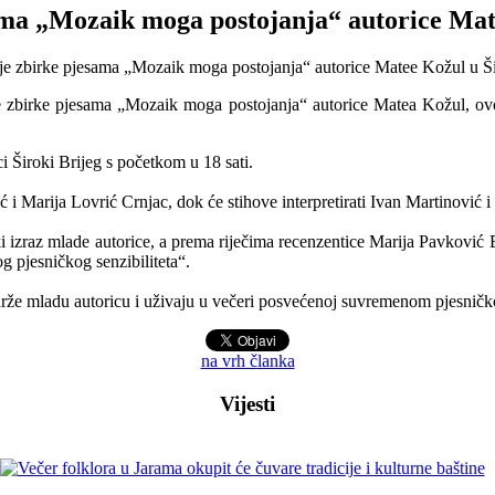
ama „Mozaik moga postojanja“ autorice Ma
rve zbirke pjesama „Mozaik moga postojanja“ autorice Matea Kožul, ov
ci Široki Brijeg s početkom u 18 sati.
ć i Marija Lovrić Crnjac, dok će stihove interpretirati Ivan Martinović
izraz mlade autorice, a prema riječima recenzentice Marija Pavković Bak
 pjesničkog senzibiliteta“.
drže mladu autoricu i uživaju u večeri posvećenoj suvremenom pjesničk
na vrh članka
Vijesti