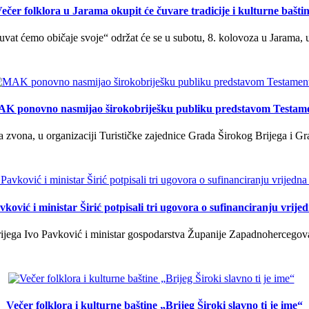
ečer folklora u Jarama okupit će čuvare tradicije i kulturne bašti
uvat ćemo običaje svoje“ održat će se u subotu, 8. kolovoza u Jarama, 
K ponovno nasmijao širokobriješku publiku predstavom Testam
a zvona, u organizaciji Turističke zajednice Grada Širokog Brijega i Gra
ković i ministar Širić potpisali tri ugovora o sufinanciranju vrij
ega Ivo Pavković i ministar gospodarstva Županije Zapadnohercegovačk
Večer folklora i kulturne baštine „Brijeg Široki slavno ti je ime“