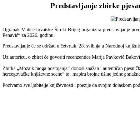
Predstavljanje zbirke pjes
Ogranak Matice hrvatske Široki Brijeg organizira predstavljanje p
Penavić“ za 2026. godinu.
Predstavljanje će se održati u četvrtak, 28. svibnja u Narodnoj knjižni
Uz autoricu, o zbirci će govoriti recenzentice Marija Pavković Bakovi
Zbirka „Mozaik moga postojanja“ donosi snažan i autentičan pjesnički 
hercegovačke književne scene“ te „mapira brojne tišine jednog snažnog
Pozivamo sve ljubitelje književnosti i poezije da svojim dolaskom po