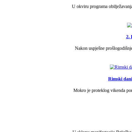
U okviru programa obilježavanja
2.
Nakon uspješne prošlogodišnje 
Rimski dani 
Mokro je proteklog vikenda pono