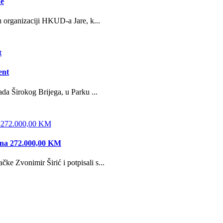
ne
u organizaciji HKUD-a Jare, k...
ent
da Širokog Brijega, u Parku ...
edna 272.000,00 KM
e Zvonimir Širić i potpisali s...