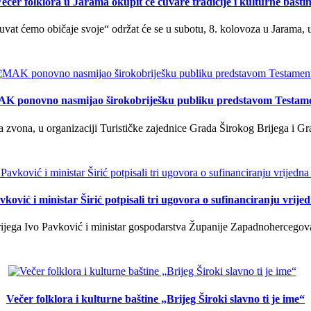
ečer folklora u Jarama okupit će čuvare tradicije i kulturne bašti
uvat ćemo običaje svoje“ održat će se u subotu, 8. kolovoza u Jarama, 
K ponovno nasmijao širokobriješku publiku predstavom Testam
a zvona, u organizaciji Turističke zajednice Grada Širokog Brijega i Gra
ković i ministar Širić potpisali tri ugovora o sufinanciranju vrij
ega Ivo Pavković i ministar gospodarstva Županije Zapadnohercegovačk
Večer folklora i kulturne baštine „Brijeg Široki slavno ti je ime“