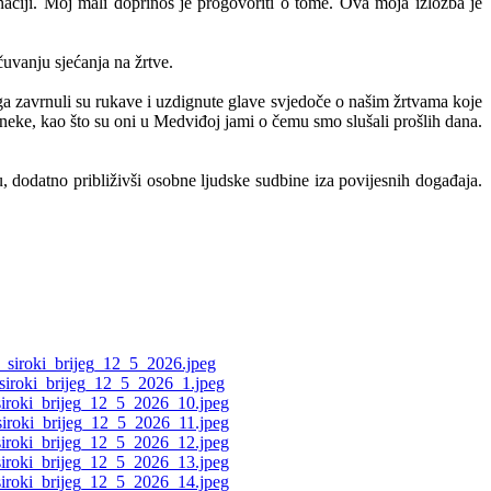
inaciji. Moj mali doprinos je progovoriti o tome. Ova moja izložba je
uvanju sjećanja na žrtve.
o toga zavrnuli su rukave i uzdignute glave svjedoče o našim žrtvama koje
neke, kao što su oni u Medviđoj jami o čemu smo slušali prošlih dana.
, dodatno približivši osobne ljudske sudbine iza povijesnih događaja.