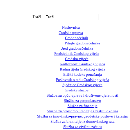
Traži...
Naslovnica
Gradska uprava
Gradonačelnik
Pitajte gradonačelnika
Ured gradonačelnika
Predsjednik Gradskog vijeća
Gradsko vijeće
Nadležnosti Gradskog vijeća
Radna tijela Gradskog vijeća
Etički kodeks ponašanja
Poslovnik o radu Gradskog vijeća
Sjednice Gradskog vijeća
Gradske službe
Služba za opću upravu i društvene djelatnosti
Služba za gospodarstvo
Služba za financije
Služba za prostorno uređenje i zaštitu okoliša
Služba za imovinsko-pravne, geodetske poslove i katastar
Služba za branitelje iz domovinskog rata
Služba za civilnu zaštitu