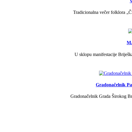
V
Tradicionalna večer folklora „Č
MA
U sklopu manifestacije Briješk
Gradonačelnik Pav
Gradonačelnik Grada Širokog Brij