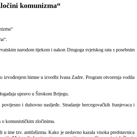
 zločini komunizma“
ma“.
 hrvatskim narodom tijekom i nakon Drugoga svjetskog rata s posebnim
počeo izvođenjem himne u izvedbi Ivana Zadre. Program otvorenja vodila
 događaja upravo u Širokom Brijegu.
 povijesno i duhovno nasljeđe. Stradanje hercegovačkih franjevaca i
a o komunističkim zločinima.
dili u ime tzv. antifašizma. Kako je nedavno kazala visoka predstavnica