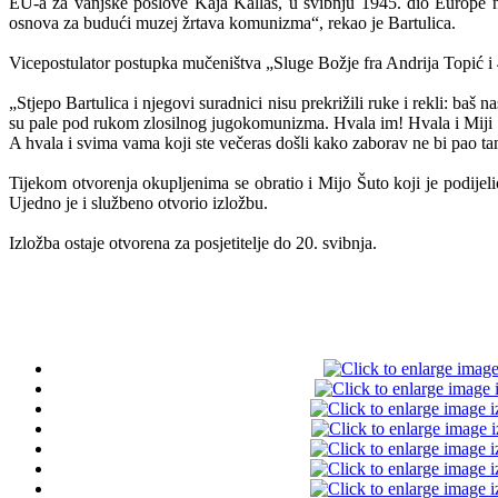
EU-a za vanjske poslove Kaja Kallas, u svibnju 1945. dio Europe nije
osnova za budući muzej žrtava komunizma“, rekao je Bartulica.
Vicepostulator postupka mučeništva „Sluge Božje fra Andrija Topić i 4
„Stjepo Bartulica i njegovi suradnici nisu prekrižili ruke i rekli: baš 
su pale pod rukom zlosilnog jugokomunizma. Hvala im! Hvala i Miji Šu
A hvala i svima vama koji ste večeras došli kako zaborav ne bi pao tam
Tijekom otvorenja okupljenima se obratio i Mijo Šuto koji je podijel
Ujedno je i službeno otvorio izložbu.
Izložba ostaje otvorena za posjetitelje do 20. svibnja.