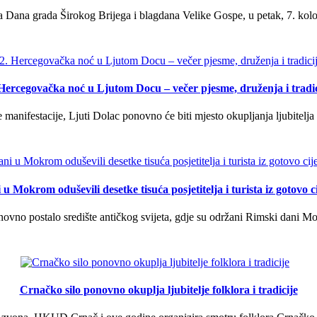
 Dana grada Širokog Brijega i blagdana Velike Gospe, u petak, 7. kolov
 Hercegovačka noć u Ljutom Docu – večer pjesme, druženja i tradic
manifestacije, Ljuti Dolac ponovno će biti mjesto okupljanja ljubitelja 
u Mokrom oduševili desetke tisuća posjetitelja i turista iz gotovo ci
vno postalo središte antičkog svijeta, gdje su održani Rimski dani Mok
Crnačko silo ponovno okuplja ljubitelje folklora i tradicije