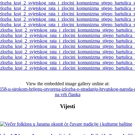
View the embedded image gallery online at:
/3658-u-sirokom-brijegu-otvorena-izlozba-o-stradanju-hrvatskog-narod
na vrh članka
Vijesti