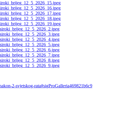
a-nakon-2-svjetskog-rata#sigProGalleria469821b6c9