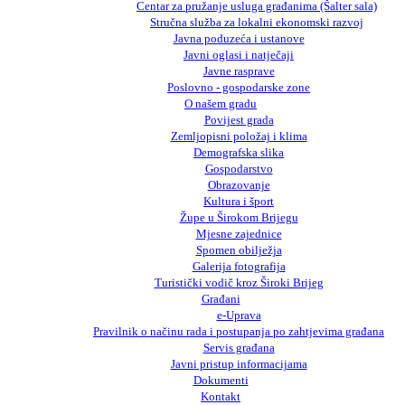
Centar za pružanje usluga građanima (Šalter sala)
Stručna služba za lokalni ekonomski razvoj
Javna poduzeća i ustanove
Javni oglasi i natječaji
Javne rasprave
Poslovno - gospodarske zone
O našem gradu
Povijest grada
Zemljopisni položaj i klima
Demografska slika
Gospodarstvo
Obrazovanje
Kultura i šport
Župe u Širokom Brijegu
Mjesne zajednice
Spomen obilježja
Galerija fotografija
Turistički vodič kroz Široki Brijeg
Građani
e-Uprava
Pravilnik o načinu rada i postupanja po zahtjevima građana
Servis građana
Javni pristup informacijama
Dokumenti
Kontakt