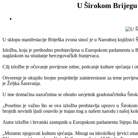
U Širokom Brijegu 
U sklopu manifestacije Briješka zvona sinoć je u Narodnoj knjižnici Ši
Izložba, koja je prethodno predstavljena u Europskom parlamentu u B
naglaskom na stradanje hercegovačkih franjevaca.
Cilj izložbe je očuvanje povijesne istine, poticanje kulture sjećanja i 
Otvorenje je okupilo brojne posjetitelje zainteresirane za teme povij
je Željka Šaravanja.
U ime domaćina nazočnima se obratio savjetnik gradonačelnika Široko
„Posebno je važno što se ova izložba predstavlja upravo u Širokom 
brojnih nevinih ljudi ostavilo je trajan trag u našem narodu i našoj kole
Autor izložbe i hrvatski zastupnik u Europskom parlamentu Stjepo Bar
„Moramo njegovati kulturu sjećanja. Mnogi na ideološkoj ljevici smatra