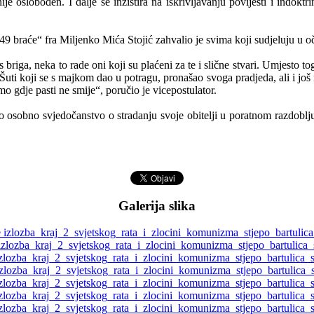
 oslobođen. I dalje se inzistira na iskrivljavanju povijesti i indoktr
9 braće“ fra Miljenko Mića Stojić zahvalio je svima koji sudjeluju u oč
nas briga, neka to rade oni koji su plaćeni za te i slične stvari. Umjest
ti koji se s majkom dao u potragu, pronašao svoga pradjeda, ali i još 
o gdje pasti ne smije“, poručio je vicepostulator.
io osobno svjedočanstvo o stradanju svoje obitelji u poratnom razdoblju
Galerija slika