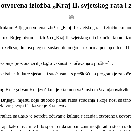
otvorena izložba „Kraj II. svjetskog rata i
roki Brijeg otvorena izložba „Kraj II. svjetskog rata i zločini komuniz
ruxellesu, donosi pregled sustavnih progona i zločina počinjenih nad
otvaranje prostora za dijalog o važnosti suočavanja s prošlošću.
esne istine, kulture sjećanja i suočavanja s prošlošću, a program je za
g Brijega Ivan Kraljević koji je istaknuo važnost održavanja ovakvih
Brijegu, mjestu koje duboko pamti ratna stradanja i koje nosi snažno
ktivnoj svijesti“, kazao je Kraljević.
tulica naglasio je potrebu očuvanja kulture sjećanja i otvorenog govor
ju kako ništa nije bilo sporno i da su partizani mogli raditi što su ra