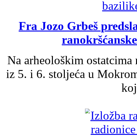
Fra Jozo Grbeš predsla
ranokršćanske
Na arheološkim ostatcima 
iz 5. i 6. stoljeća u Mokro
koj