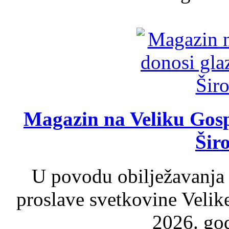
Magazin na Veliku Gosp
Šir
U povodu obilježavanja
proslave svetkovine Velik
2026. god