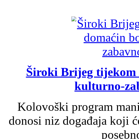
Široki Brijeg tijeko
kulturno-z
Kolovoški program manif
donosi niz događaja koji ć
posebno