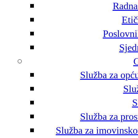
Radna 
Eti
Poslovni
Sjed
G
Služba za opću
Slu
S
Služba za pros
Služba za imovinsko-