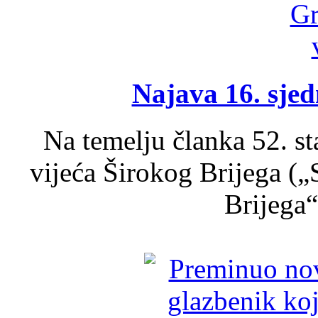
Najava 16. sjed
Na temelju članka 52. s
vijeća Širokog Brijega (
Brijega“,