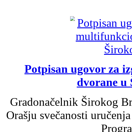
Potpisan ugovor za i
dvorane u 
Gradonačelnik Širokog Br
Orašju svečanosti uručenja
Progra