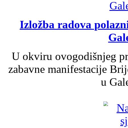
Izložba radova polazn
Gale
U okviru ovogodišnjeg pr
zabavne manifestacije Brij
u Gale