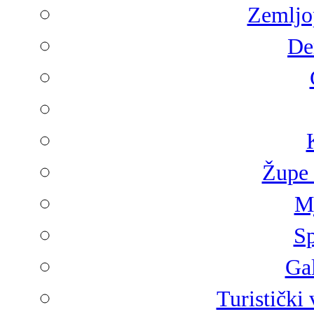
Zemljop
De
Župe 
Mj
Sp
Gal
Turistički 