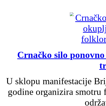
Crnačko silo ponovno o
t
U sklopu manifestacije Br
godine organizira smotru f
održat