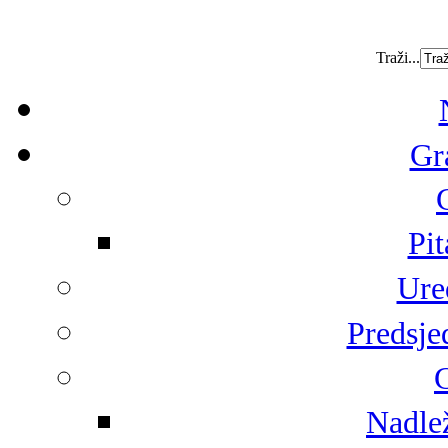
Traži...
Gr
Pit
Ure
Predsje
G
Nadlež