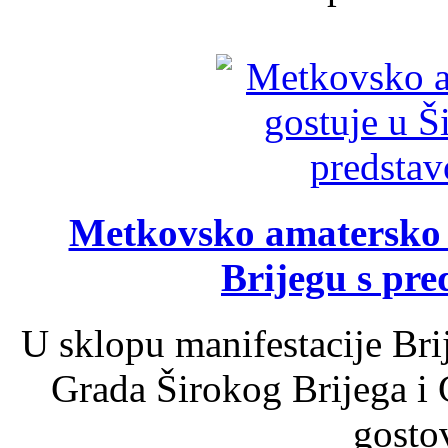
Metkovsko amatersko k
Brijegu s pr
U sklopu manifestacije Bri
Grada Širokog Brijega i 
gosto