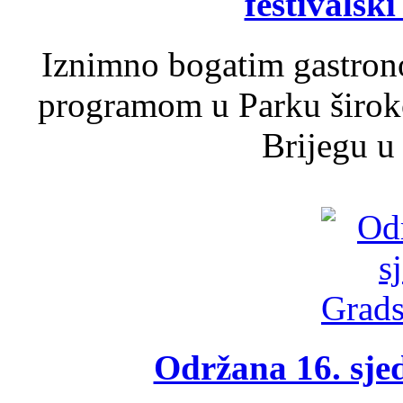
festivalski
Iznimno bogatim gastron
programom u Parku široko
Brijegu u 
Održana 16. sje