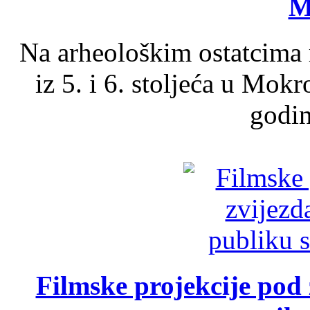
M
Na arheološkim ostatcima 
iz 5. i 6. stoljeća u Mok
godin
Filmske projekcije pod