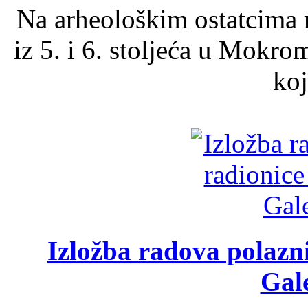
Na arheološkim ostatcima 
iz 5. i 6. stoljeća u Mokro
koj
Izložba radova polazn
Gale