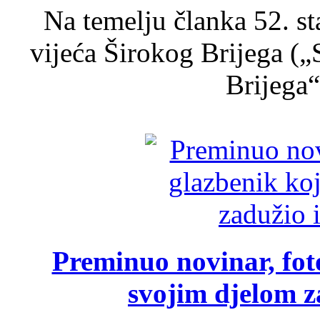
Na temelju članka 52. s
vijeća Širokog Brijega (
Brijega“,
Preminuo novinar, foto
svojim djelom za