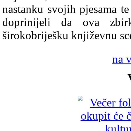
nastanku svojih pjesama te
doprinijeli da ova zbi
širokobriješku književnu sc
na 