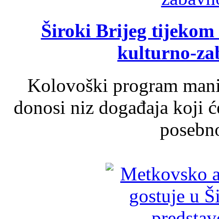
Široki Brijeg tijeko
kulturno-z
Kolovoški program manif
donosi niz događaja koji ć
posebno