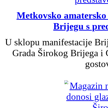
Metkovsko amatersko k
Brijegu s pr
U sklopu manifestacije Bri
Grada Širokog Brijega i 
gosto