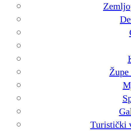
Zemljop
De
Župe 
Mj
Sp
Gal
Turistički 