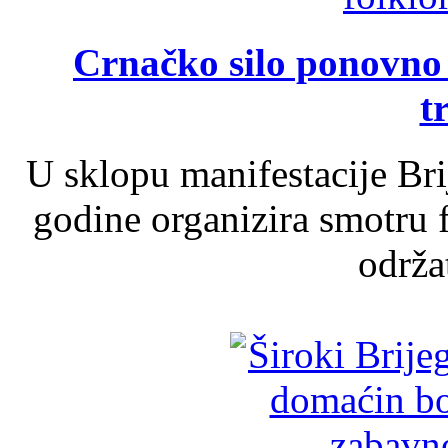
Crnačko silo ponovno o
t
U sklopu manifestacije Br
godine organizira smotru f
održat