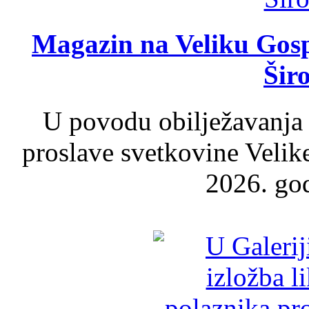
Magazin na Veliku Gosp
Šir
U povodu obilježavanja
proslave svetkovine Velik
2026. god