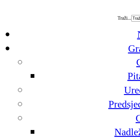
Traži...
Gr
Pit
Ure
Predsje
G
Nadlež