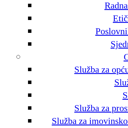
Radna 
Eti
Poslovni
Sjed
G
Služba za opću
Slu
S
Služba za pros
Služba za imovinsko-