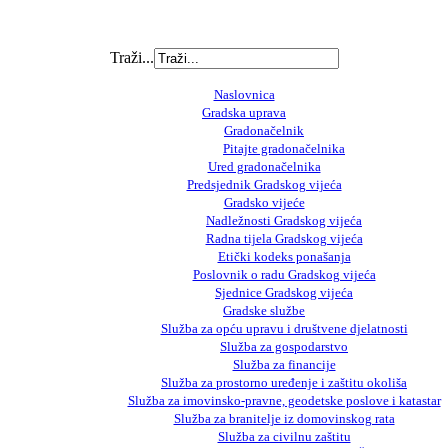
Traži...
Naslovnica
Gradska uprava
Gradonačelnik
Pitajte gradonačelnika
Ured gradonačelnika
Predsjednik Gradskog vijeća
Gradsko vijeće
Nadležnosti Gradskog vijeća
Radna tijela Gradskog vijeća
Etički kodeks ponašanja
Poslovnik o radu Gradskog vijeća
Sjednice Gradskog vijeća
Gradske službe
Služba za opću upravu i društvene djelatnosti
Služba za gospodarstvo
Služba za financije
Služba za prostorno uređenje i zaštitu okoliša
Služba za imovinsko-pravne, geodetske poslove i katastar
Služba za branitelje iz domovinskog rata
Služba za civilnu zaštitu