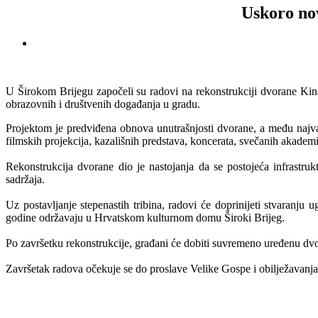
Uskoro nov
U Širokom Brijegu započeli su radovi na rekonstrukciji dvorane Kina
obrazovnih i društvenih događanja u gradu.
Projektom je predviđena obnova unutrašnjosti dvorane, a među najvažn
filmskih projekcija, kazališnih predstava, koncerata, svečanih akademi
Rekonstrukcija dvorane dio je nastojanja da se postojeća infrastru
sadržaja.
Uz postavljanje stepenastih tribina, radovi će doprinijeti stvaranju u
godine održavaju u Hrvatskom kulturnom domu Široki Brijeg.
Po završetku rekonstrukcije, građani će dobiti suvremeno uređenu dvoran
Završetak radova očekuje se do proslave Velike Gospe i obilježavanja