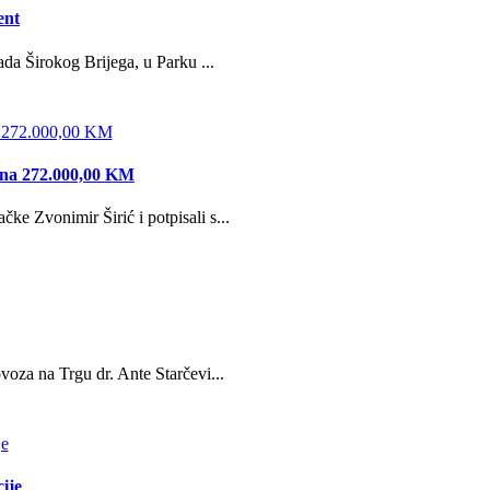
ent
da Širokog Brijega, u Parku ...
edna 272.000,00 KM
e Zvonimir Širić i potpisali s...
oza na Trgu dr. Ante Starčevi...
ije