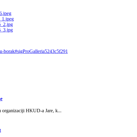
kinu-borak#sigProGalleria5243c5f291
ne
u organizaciji HKUD-a Jare, k...