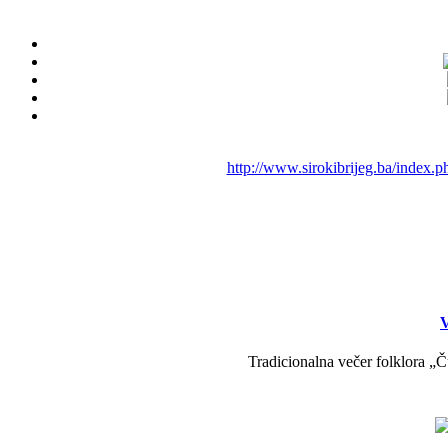
http://www.sirokibrijeg.ba/index.p
V
Tradicionalna večer folklora „Č