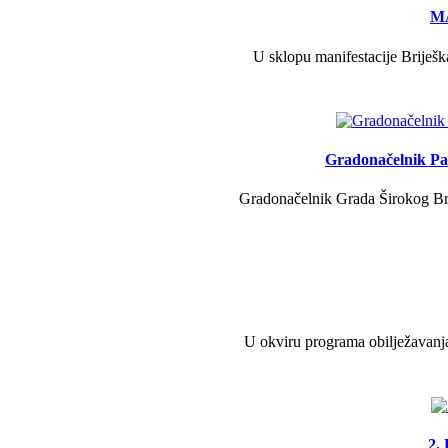
MA
U sklopu manifestacije Briješk
Gradonačelnik Pav
Gradonačelnik Grada Širokog Brij
U okviru programa obilježavanja
2.