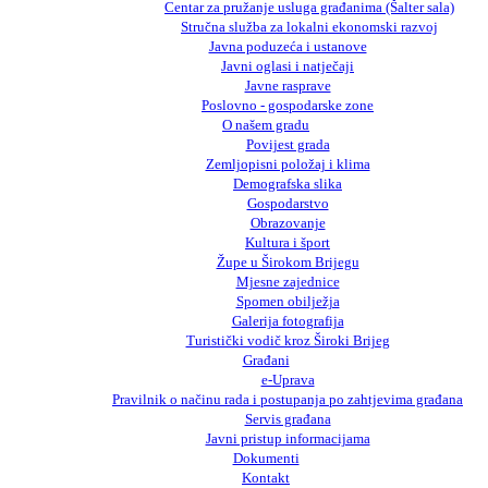
Centar za pružanje usluga građanima (Šalter sala)
Stručna služba za lokalni ekonomski razvoj
Javna poduzeća i ustanove
Javni oglasi i natječaji
Javne rasprave
Poslovno - gospodarske zone
O našem gradu
Povijest grada
Zemljopisni položaj i klima
Demografska slika
Gospodarstvo
Obrazovanje
Kultura i šport
Župe u Širokom Brijegu
Mjesne zajednice
Spomen obilježja
Galerija fotografija
Turistički vodič kroz Široki Brijeg
Građani
e-Uprava
Pravilnik o načinu rada i postupanja po zahtjevima građana
Servis građana
Javni pristup informacijama
Dokumenti
Kontakt