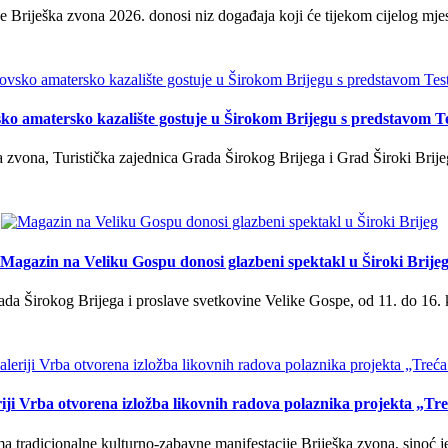
 Briješka zvona 2026. donosi niz događaja koji će tijekom cijelog mjes
ko amatersko kazalište gostuje u Širokom Brijegu s predstavom T
 zvona, Turistička zajednica Grada Širokog Brijega i Grad Široki Brije
Magazin na Veliku Gospu donosi glazbeni spektakl u Široki Brije
a Širokog Brijega i proslave svetkovine Velike Gospe, od 11. do 16. 
iji Vrba otvorena izložba likovnih radova polaznika projekta „Tr
tradicionalne kulturno-zabavne manifestacije Briješka zvona, sinoć je 