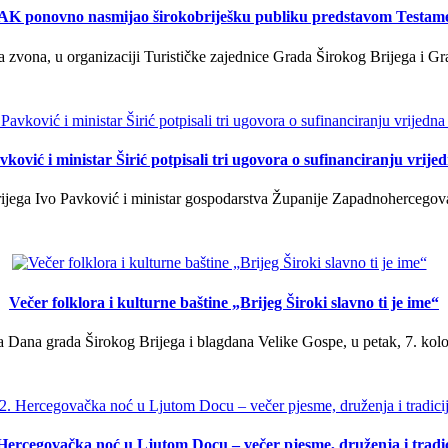
K ponovno nasmijao širokobriješku publiku predstavom Testam
a zvona, u organizaciji Turističke zajednice Grada Širokog Brijega i Gra
ković i ministar Širić potpisali tri ugovora o sufinanciranju vrij
ega Ivo Pavković i ministar gospodarstva Županije Zapadnohercegovačk
Večer folklora i kulturne baštine „Brijeg Široki slavno ti je ime“
 Dana grada Širokog Brijega i blagdana Velike Gospe, u petak, 7. kolov
 Hercegovačka noć u Ljutom Docu – večer pjesme, druženja i tradic