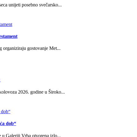
eca unijeti posebno svečarsko...
estament
g organiziraju gostovanje Met...
g
kolovoza 2026. godine u Široko...
eća dob“
u Galeriji Vrba otvorena izlo...