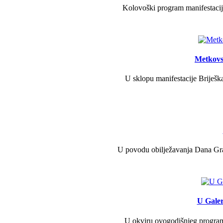
Kolovoški program manifestacije
Metkovs
U sklopu manifestacije Briješka
U povodu obilježavanja Dana Grad
U Galer
U okviru ovogodišnjeg programa 