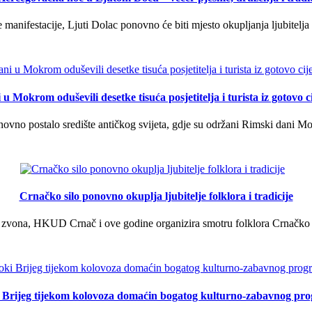
manifestacije, Ljuti Dolac ponovno će biti mjesto okupljanja ljubitelja 
u Mokrom oduševili desetke tisuća posjetitelja i turista iz gotovo ci
vno postalo središte antičkog svijeta, gdje su održani Rimski dani Mok
Crnačko silo ponovno okuplja ljubitelje folklora i tradicije
 zvona, HKUD Crnač i ove godine organizira smotru folklora Crnačko sil
i Brijeg tijekom kolovoza domaćin bogatog kulturno-zabavnog pr