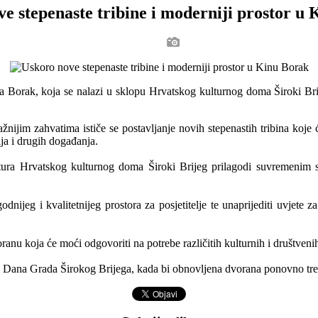
e stepenaste tribine i moderniji prostor u
 Borak, koja se nalazi u sklopu Hrvatskog kulturnog doma Široki Brije
ijim zahvatima ističe se postavljanje novih stepenastih tribina koje 
ja i drugih događanja.
ktura Hrvatskog kulturnog doma Široki Brijeg prilagodi suvremenim st
godnijeg i kvalitetnijeg prostora za posjetitelje te unaprijediti uvjete 
u koja će moći odgovoriti na potrebe različitih kulturnih i društvenih m
 Dana Grada Širokog Brijega, kada bi obnovljena dvorana ponovno trebal