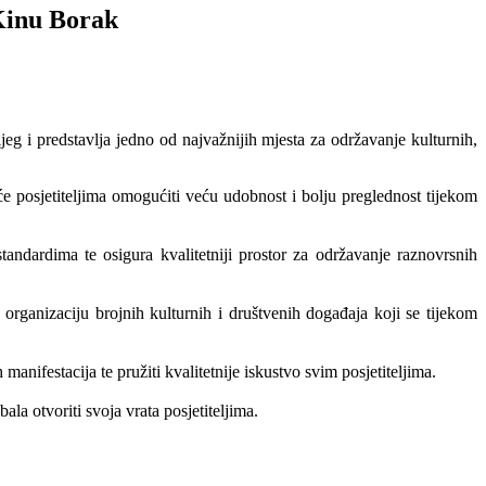
 Kinu Borak
g i predstavlja jedno od najvažnijih mjesta za održavanje kulturnih,
će posjetiteljima omogućiti veću udobnost i bolju preglednost tijekom
andardima te osigura kvalitetniji prostor za održavanje raznovrsnih
za organizaciju brojnih kulturnih i društvenih događaja koji se tijekom
anifestacija te pružiti kvalitetnije iskustvo svim posjetiteljima.
a otvoriti svoja vrata posjetiteljima.