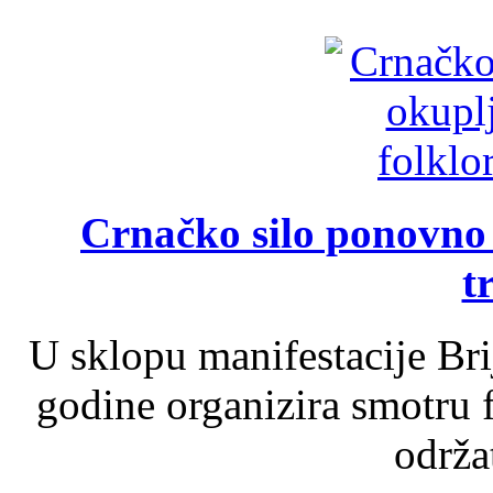
Crnačko silo ponovno o
t
U sklopu manifestacije Br
godine organizira smotru f
održat