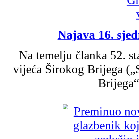
Najava 16. sjed
Na temelju članka 52. s
vijeća Širokog Brijega (
Brijega“,