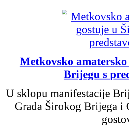
Metkovsko amatersko k
Brijegu s pr
U sklopu manifestacije Bri
Grada Širokog Brijega i 
gosto