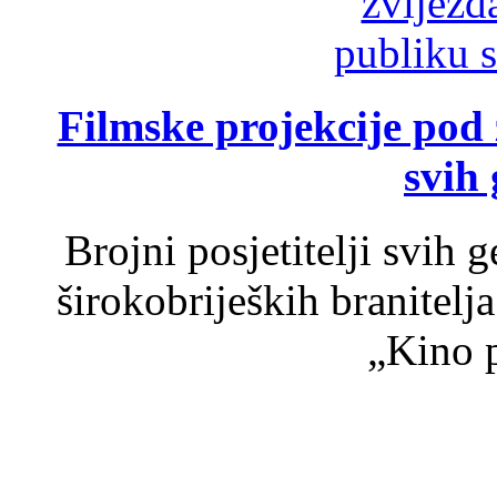
Filmske projekcije pod
svih 
Brojni posjetitelji svih 
širokobrijeških branitel
„Kino p