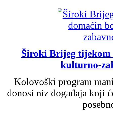
Široki Brijeg tijeko
kulturno-z
Kolovoški program manif
donosi niz događaja koji ć
posebno