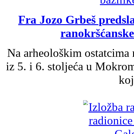
Fra Jozo Grbeš predsla
ranokršćanske
Na arheološkim ostatcima 
iz 5. i 6. stoljeća u Mokro
koj