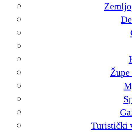
Zemljop
De
Župe 
Mj
Sp
Gal
Turistički 