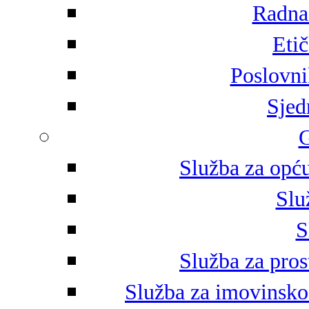
Radna 
Eti
Poslovni
Sjed
G
Služba za opću
Slu
S
Služba za pros
Služba za imovinsko-