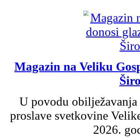
Magazin na Veliku Gosp
Šir
U povodu obilježavanja
proslave svetkovine Velik
2026. god