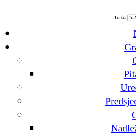
Traži...
Gr
Pit
Ure
Predsje
G
Nadlež