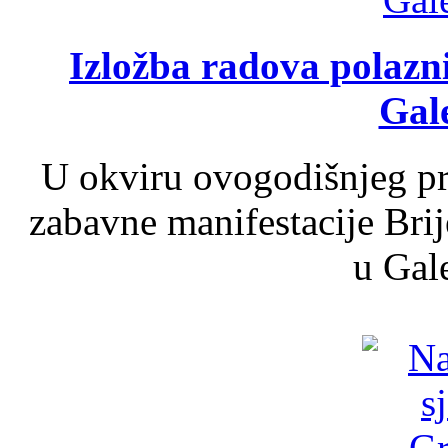
Izložba radova polazn
Gale
U okviru ovogodišnjeg pr
zabavne manifestacije Brij
u Gale